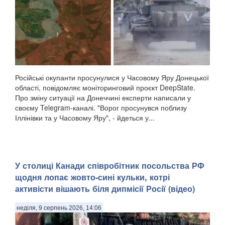
Російські окупанти просунулися у Часовому Яру Донецької
області, повідомляє моніторинговий проєкт DeepState.
Про зміну ситуації на Донеччині експерти написали у
своєму Telegram-каналі. "Ворог просунувся поблизу
Іллінівки та у Часовому Яру", - йдеться у...
У столиці Канади співробітник посольства РФ
щодня лопає жовто-сині кульки, котрі
активісти вішають біля дипмісії Росії (відео)
неділя, 9 серпень 2026, 14:06