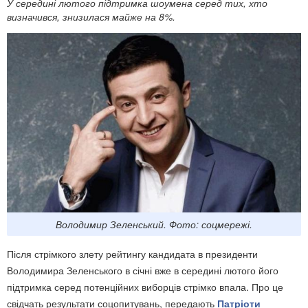
У середині лютого підтримка шоумена серед тих, хто
визначився, знизилася майже на 8%.
Володимир Зеленський. Фото: соцмережі.
Після стрімкого злету рейтингу кандидата в президенти
Володимира Зеленського в січні вже в середині лютого його
підтримка серед потенційних виборців стрімко впала. Про це
свідчать результати соцопитувань, передають
Патріоти