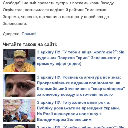
Свободи" і не зміг провести зустріч з послами країн Заходу.
Окрім того, позначилося падіння й рейтинг Тимошенко.
Зокрема, через те, що частина електорату перейшла до
Зеленського.
Джерело:
Прямий
Читайте також на сайті:
З архіву ПУ. ''У тебе є яйця, жоп*лизе?'': Як
художник Поярков "крив" Зеленського у
прямому ефірі (відео)
З архіву ПУ. Російська агентура все знає:
Прокремлівське видання повідомило, як
Коломойський зчепився з "кварталівцями"
за ключову посаду в оточенні нового
президента
З архіву ПУ. Готувалися вісім років:
Публіку розважатиме президент України.
На Росії анонсували нове шоу з
Володимиром Зеленським
З архіву ПУ. ''У тебе є яйця, жоп*лизе?'': Як