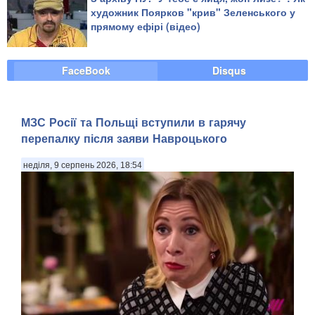
художник Поярков "крив" Зеленського у
прямому ефірі (відео)
FaceBook
Disqus
МЗС Росії та Польщі вступили в гарячу
перепалку після заяви Навроцького
неділя, 9 серпень 2026, 18:54