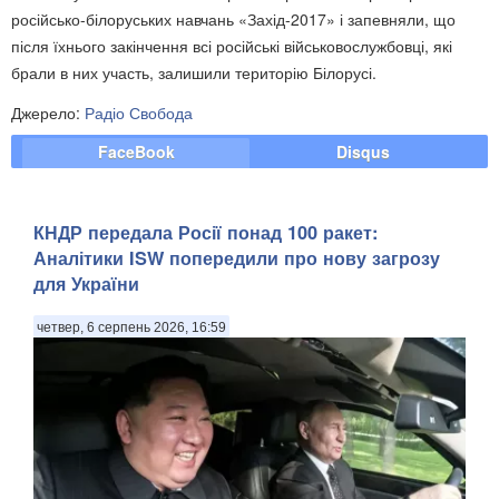
російсько-білоруських навчань «Захід-2017» і запевняли, що
після їхнього закінчення всі російські військовослужбовці, які
брали в них участь, залишили територію Білорусі.
Джерело:
Радіо Свобода
FaceBook
Disqus
КНДР передала Росії понад 100 ракет:
Аналітики ISW попередили про нову загрозу
для України
четвер, 6 серпень 2026, 16:59