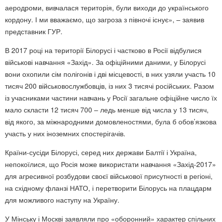
аеродроми, вивчалася територія, були виходи до українського
кордону. І ми вважаємо, що загроза з півночі існує», – заявив
представник ГУР.
В 2017 році на території Білорусі і частково в Росії відбулися
військові навчання «Захід». За офіційними даними, у Білорусі
вони охопили сім полігонів і дві місцевості, в них узяли участь 10
тисяч 200 військовослужбовців, із них 3 тисячі російських. Разом
із учасниками частини навчань у Росії загальне офіційне число їх
мало скласти 12 тисяч 700 – ледь менше від числа у 13 тисяч,
від якого, за міжнародними домовленостями, була б обов’язкова
участь у них іноземних спостерігачів.
Країни-сусіди Білорусі, серед них держави Балтії і Україна,
непокоїлися, що Росія може використати навчання «Захід-2017»
для агресивної розбудови своєї військової присутності в регіоні,
на східному фланзі НАТО, і перетворити Білорусь на плацдарм
для можливого наступу на Україну.
У Мінську і Москві заявляли про «оборонний» характер спільних