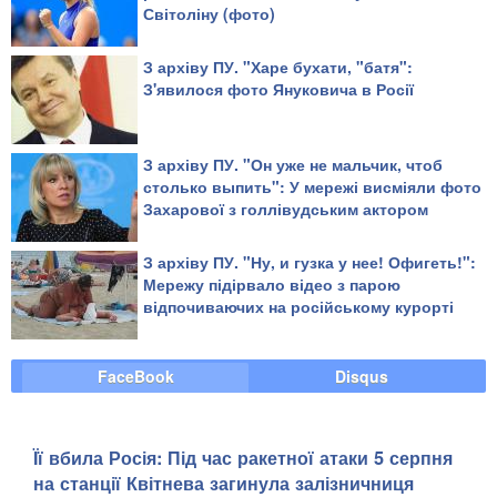
Світоліну (фото)
З архіву ПУ. "Харе бухати, "батя":
З'явилося фото Януковича в Росії
З архіву ПУ. "Он уже не мальчик, чтоб
столько выпить": У мережі висміяли фото
Захарової з голлівудським актором
З архіву ПУ. "Ну, и гузка у нее! Офигеть!":
Мережу підірвало відео з парою
відпочиваючих на російському курорті
FaceBook
Disqus
Її вбила Росія: Під час ракетної атаки 5 серпня
на станції Квітнева загинула залізничниця