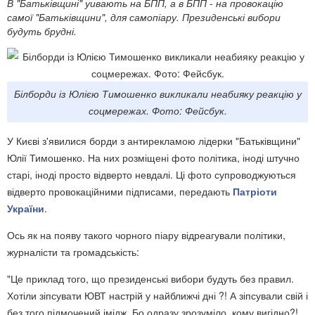
В "Батьківщині" уивають на БПП, а в БПП - на провокацію
самої "Батьківщини", для самопіару. Президенські вибори
будуть брудні.
Білборди із Юлією Тимошенко викликали неабияку реакцію у
соцмережах. Фото: Фейсбук.
У Києві з'явилися борди з антирекламою лідерки "Батьківщини"
Юлії Тимошенко. На них розміщені фото політика, іноді штучно
старі, іноді просто відверто невдалі. Ці фото супроводжуються
відверто провокаційними підписами, передають
Патріоти
України
.
Ось як на появу такого чорного піару відреагували політики,
журналісти та громадськість:
"Це приклад того, що президенські вибори будуть без правил.
Хотіли зіпсувати ЮВТ настрій у найближчі дні ?! А зіпсували свій і
без того підмочений імідж. Бо одразу зрозуміло, кому вигідно?!