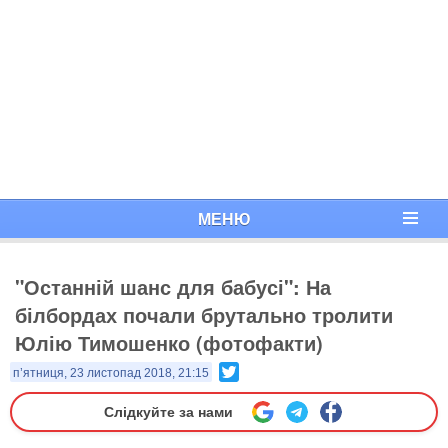
МЕНЮ
"Останній шанс для бабусі": На
білбордах почали брутально тролити
Юлію Тимошенко (фотофакти)
Twitter
п’ятниця, 23 листопад 2018, 21:15
Слідкуйте за нами