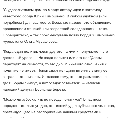
"С удовольствием дам по морде автору идеи и заказчику
известного борда Юлии Тимошенко. В любом удобном (или
неудобном ) для вас месте. Всем, кто назовет это объявление
проявлением женской или возрастной солидарности – тоже.
Обращайтесь", – так прокоментувала появу бордів з Тимошенко
журналістка Ольга Мусафірова.
"Когда один политик ловит другого на лжи и популизме – это
достойный уровень. Но когда политик или его жоп@лизы
переходят на личности, то это дно. И никакого отношения к
политике не имеет. Попытаться женщине вменять в вину ее
возраст – это низость. И голосов тому, кто это разместил не
даст. Борды снимут, а вот осадок останется", – написав
народний депутат Борислав Береза.
"Можно ли зубоскалить по поводу политиков? В частном
порядке – сколько угодно, это тяжкий удел публичного человека,
претендующего на распоряжение нашими средствами и