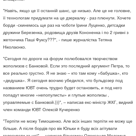
"Навіть, якщо це її останній шанс, це низько. Але це не головне,
її технологам придумати на це дзеркалку - раз плюнути. Хочете
борди -скинемось ще раз на чоботи Ірини Луценко, дитсадки
дружини Березенка, родовища друзів Кононенка і по 2 гривні з
жетончика Паші Фуксу???", - пише журналістка Тетяна
Ніколаєнко.
"Сегодня по дороге на форум полюбовался творчеством
жополизов с Банковой. Если это последний аргумент Петра, то
все реально грустно. Я не знаю – кто там кому «бабушка», кто
«дедушка». Я сегодня воочию убедился, что бульдозер под
названием ЮВТ очень трудно будет остановить, и под него
попадут многие «непопулисты» и глупые жополизы ,
управляемые с Банковой.)))", – написав екс-міністр ЖКГ, видний
член команди ЮВТ Олексій Кучеренко
"Терпіти не можу Тимошенко. Але всіх інших терпіти не можу ще
більше. А після бордів про вік Юльки я буду всіх агітувати
голосувати за неї", – написав бізнесмен Олександр Меламуд.