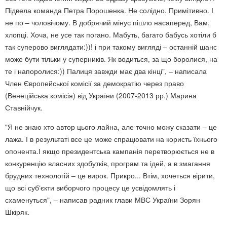
Підвела команда Петра Порошенка. Не солідно. Примітивно. І
не по – чоловічому. В добрячий мінус пішло насаперед, Вам,
хлопці. Хоча, не усе так погано. Мабуть, багато бабусь хотіли б
так суперово виглядати:))! і при такому вигляді – останній шанс
може бути тільки у суперників. Як водиться, за що боролися, на
те і напоролися:)) Палиця завжди має два кінці", – написала
Член Європейської комісії за демократію через право
(Венеційська комісія) від України (2007-2013 рр.) Марина
Ставнійчук.
"Я не знаю хто автор цього лайна, але точно можу сказати – це
лажа. І в результаті все це може спрацювати на користь їхнього
опонента.І якщо президентська кампанія перетворюється не в
конкуренцію власних здобутків, програм та ідей, а в змагання
брудних технологій – це вирок. Прикро... Втім, хочеться вірити,
що всі суб‘єкти виборчого процесу це усвідомлять і
схаменуться", – написав радник глави МВС України Зорян
Шкіряк.