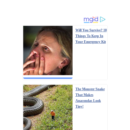
Will You Survive? 10
Things To Keep In
Your Emergency Kit
The Monster Snake
That Makes
Anacondas Look
Tiny!