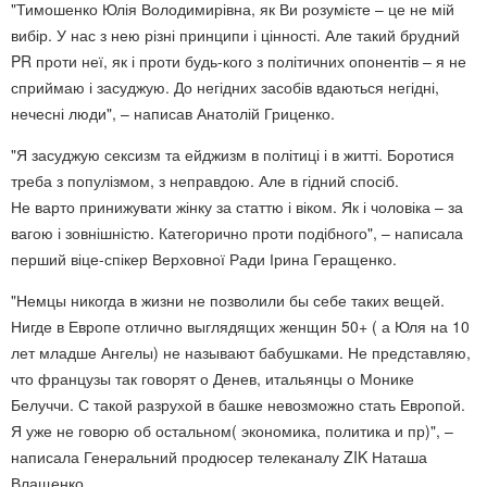
"Тимошенко Юлія Володимирівна, як Ви розумієте – це не мій
вибір. У нас з нею різні принципи і цінності. Але такий брудний
PR проти неї, як і проти будь-кого з політичних опонентів – я не
сприймаю і засуджую. До негідних засобів вдаються негідні,
нечесні люди", – написав Анатолій Гриценко.
"Я засуджую сексизм та ейджизм в політиці і в житті. Боротися
треба з популізмом, з неправдою. Але в гідний спосіб.
Не варто принижувати жінку за статтю і віком. Як і чоловіка – за
вагою і зовнішністю. Категорично проти подібного", – написала
перший віце-спікер Верховної Ради Ірина Геращенко.
"Немцы никогда в жизни не позволили бы себе таких вещей.
Нигде в Европе отлично выглядящих женщин 50+ ( а Юля на 10
лет младше Ангелы) не называют бабушками. Не представляю,
что французы так говорят о Денев, итальянцы о Монике
Белуччи. С такой разрухой в башке невозможно стать Европой.
Я уже не говорю об остальном( экономика, политика и пр)", –
написала Генеральний продюсер телеканалу ZIK Наташа
Влащенко.