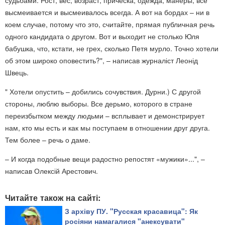
судьбами. Рост, вес, возраст, причёска, одежда, манеры, всё
высмеивается и высмеивалось всегда. А вот на бордах – ни в
коем случае, потому что это, считайте, прямая публичная речь
одного кандидата о другом. Вот и выходит не столько Юля
бабушка, что, кстати, не грех, сколько Петя мурло. Точно хотели
об этом широко оповестить?", – написав журналіст Леонід
Швець.
" Хотели опустить – добились сочувствия. Дурни.) С другой
стороны, люблю выборы. Все дерьмо, которого в стране
переизбытком между людьми – всплывает и демонстрирует
нам, кто мы есть и как мы поступаем в отношении друг друга.
Тем более – речь о даме.
– И когда подобные вещи радостно репостят «мужики»...", –
написав Олексій Арестович.
Читайте також на сайті:
З архіву ПУ. "Русская красавица": Як
росіяни намагалися "анексувати"