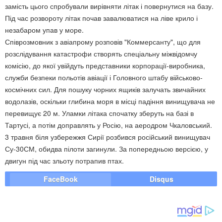
замість цього спробували вирівняти літак і повернутися на базу.
Під час розвороту літак почав завалюватися на ліве крило і
незабаром упав у море.
Співрозмовник з авіапрому розповів "Коммерсанту", що для
розслідування катастрофи створять спеціальну міжвідомчу
комісію, до якої увійдуть представники корпорації-виробника,
служби безпеки польотів авіації і Головного штабу військово-
космічних сил. Для пошуку чорних ящиків залучать звичайних
водолазів, оскільки глибина моря в місці падіння винищувача не
перевищує 20 м. Уламки літака спочатку зберуть на базі в
Тартусі, а потім доправлять у Росію, на аеродром Чкаловський.
3 травня біля узбережжя Сирії розбився російський винищувач
Су-30СМ, обидва пілоти загинули. За попередньою версією, у
двигун під час зльоту потрапив птах.
FaceBook
Disqus