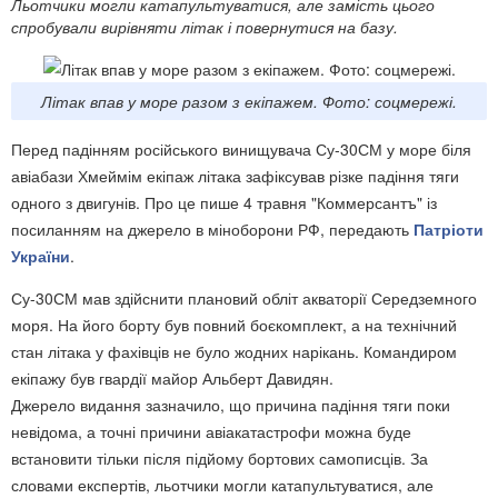
Льотчики могли катапультуватися, але замість цього
спробували вирівняти літак і повернутися на базу.
Літак впав у море разом з екіпажем. Фото: соцмережі.
Перед падінням російського винищувача Су-30СМ у море біля
авіабази Хмеймім екіпаж літака зафіксував різке падіння тяги
одного з двигунів. Про це пише 4 травня "Коммерсантъ" із
посиланням на джерело в міноборони РФ, передають
Патріоти
України
.
Су-30СМ мав здійснити плановий обліт акваторії Середземного
моря. На його борту був повний боєкомплект, а на технічний
стан літака у фахівців не було жодних нарікань. Командиром
екіпажу був гвардії майор Альберт Давидян.
Джерело видання зазначило, що причина падіння тяги поки
невідома, а точні причини авіакатастрофи можна буде
встановити тільки після підйому бортових самописців. За
словами експертів, льотчики могли катапультуватися, але