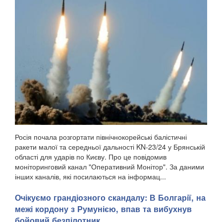
Росія почала розгортати північнокорейські балістичні
ракети малої та середньої дальності KN-23/24 у Брянській
області для ударів по Києву. Про це повідомив
моніторинговий канал "Оперативний Монітор". За даними
інших каналів, які посилаються на інформац...
Очікуємо грандіозного скандалу: В Болгарії, на
межі кордону з Румунією, впав та вибухнув
бойовий безпілотник