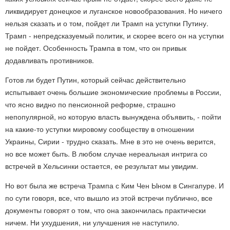
ликвидирует донецкое и луганское новообразования. Но ничего
нельзя сказать и о том, пойдет ли Трамп на уступки Путину.
Трамп - непредсказуемый политик, и скорее всего он на уступки
не пойдет. Особенность Трампа в том, что он привык
додавливать противников.
Готов ли будет Путин, который сейчас действительно
испытывает очень большие экономические проблемы в России,
что ясно видно по пенсионной реформе, страшно
непопулярной, но которую власть вынуждена объявить, - пойти
на какие-то уступки мировому сообществу в отношении
Украины, Сирии - трудно сказать. Мне в это не очень верится,
но все может быть. В любом случае нереальная интрига со
встречей в Хельсинки остается, ее результат мы увидим.
Но вот была же встреча Трампа с Ким Чен Ыном в Сингапуре. И
по сути говоря, все, что вышло из этой встречи публично, все
документы говорят о том, что она закончилась практически
ничем. Ни ухудшения, ни улучшения не наступило.