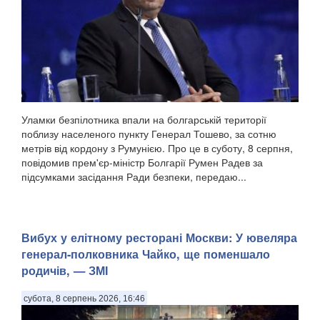
Уламки безпілотника впали на болгарській території
поблизу населеного пункту Генерал Тошево, за сотню
метрів від кордону з Румунією. Про це в суботу, 8 серпня,
повідомив прем'єр-міністр Болгарії Румен Радев за
підсумками засідання Ради безпеки, передаю...
Вибух у елітному ресторані Москви: У ювеляра
генерал-полковника Чайко, ще поменшало
родичів, — ЗМІ
субота, 8 серпень 2026, 16:46