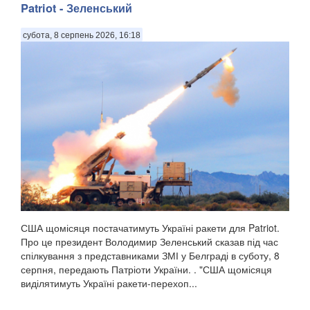
Александр Вучич на спільній із президентом Воло...
Patriot - Зеленський
субота, 8 серпень 2026, 16:18
США щомісяця постачатимуть Україні ракети для Patriot.
Про це президент Володимир Зеленський сказав під час
спілкування з представниками ЗМІ у Белграді в суботу, 8
серпня, передають Патріоти України. . "США щомісяця
виділятимуть Україні ракети-перехоп...