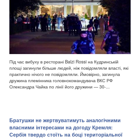
Під час вибуху в ресторані Balzi Rossi на Кудринській
площі загинули більше людей, ніж повідомляли власті, які
практично нічого не повідомляли. Ймовірно, загинула
дружина племінника головнокомандувача ВКС РФ
Олександра Чайка по лінії його дружини — 30-...
Братушки не жертвуватимуть аналогічними
власними інтересами на догоду Кремля:
Сербія твердо стоїть на боці територіальної