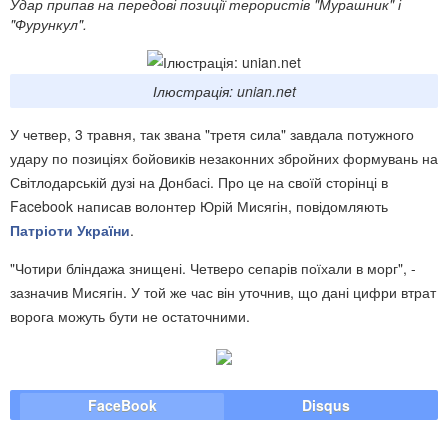
Удар припав на передові позиції терористів "Мурашник" і
"Фурункул".
Ілюстрація: unian.net
У четвер, 3 травня, так звана "третя сила" завдала потужного
удару по позиціях бойовиків незаконних збройних формувань на
Світлодарській дузі на Донбасі. Про це на своїй сторінці в
Facebook написав волонтер Юрій Мисягін, повідомляють
Патріоти України
.
"Чотири бліндажа знищені. Четверо сепарів поїхали в морг", -
зазначив Мисягін. У той же час він уточнив, що дані цифри втрат
ворога можуть бути не остаточними.
FaceBook
Disqus