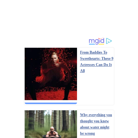
From Baddies To
Sweethearts: These 9
Actresses Can Do It
All
Why everything you
thought you knew
about water might
be wrong