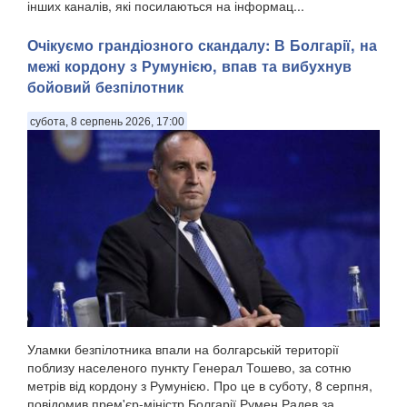
інших каналів, які посилаються на інформац...
Очікуємо грандіозного скандалу: В Болгарії, на
межі кордону з Румунією, впав та вибухнув
бойовий безпілотник
субота, 8 серпень 2026, 17:00
Уламки безпілотника впали на болгарській території
поблизу населеного пункту Генерал Тошево, за сотню
метрів від кордону з Румунією. Про це в суботу, 8 серпня,
повідомив прем'єр-міністр Болгарії Румен Радев за