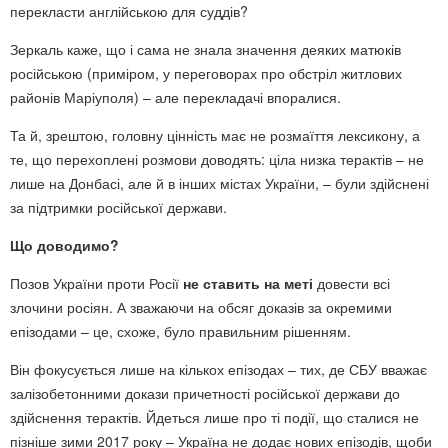
перекласти англійською для суддів?
Зеркаль каже, що і сама не знала значення деяких матюків
російською (приміром, у переговорах про обстріл житлових
районів Маріуполя) – але перекладачі впоралися.
Та й, зрештою, головну цінність має не розмаїття лексикону, а
те, що перехоплені розмови доводять: ціла низка терактів – не
лише на Донбасі, але й в інших містах України, – були здійснені
за підтримки російської держави.
Що доводимо?
Позов України проти Росії
не ставить на меті
довести всі
злочини росіян. А зважаючи на обсяг доказів за окремими
епізодами – це, схоже, було правильним рішенням.
Він фокусується лише на кількох епізодах – тих, де СБУ вважає
залізобетонними докази причетності російської держави до
здійснення терактів. Йдеться лише про ті події, що сталися не
пізніше зими 2017 року – Україна не додає нових епізодів, щоби