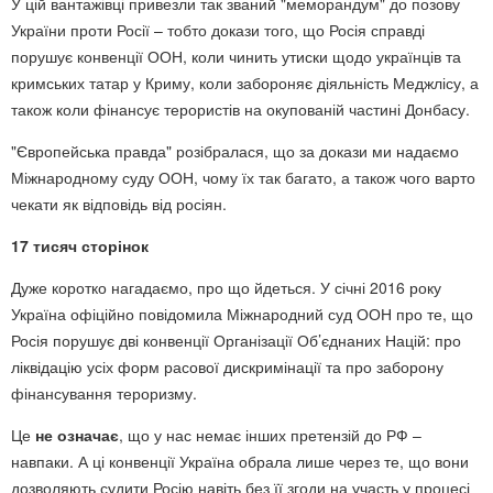
У цій вантажівці привезли так званий "меморандум" до позову
України проти Росії – тобто докази того, що Росія справді
порушує конвенції ООН, коли чинить утиски щодо українців та
кримських татар у Криму, коли забороняє діяльність Меджлісу, а
також коли фінансує терористів на окупованій частині Донбасу.
"Європейська правда" розібралася, що за докази ми надаємо
Міжнародному суду ООН, чому їх так багато, а також чого варто
чекати як відповідь від росіян.
17 тисяч сторінок
Дуже коротко нагадаємо, про що йдеться. У січні 2016 року
Україна офіційно повідомила Міжнародний суд ООН про те, що
Росія порушує дві конвенції Організації Об’єднаних Націй: про
ліквідацію усіх форм расової дискримінації та про заборону
фінансування тероризму.
Це
не означає
, що у нас немає інших претензій до РФ –
навпаки. А ці конвенції Україна обрала лише через те, що вони
дозволяють судити Росію навіть без її згоди на участь у процесі