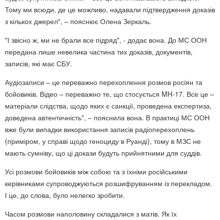
Тому ми всюди, де це можливо, надавали підтвердження доказів
з кількох джерел", – пояснює Олена Зеркаль.
"І звісно ж, ми не брали все підряд", - додає вона. До МС ООН
передана лише невелика частина тих доказів, документів,
записів, які має СБУ.
Аудіозаписи – це переважно перехоплення розмов росіян та
бойовиків. Відео – переважно те, що стосується MH-17. Все це –
матеріали слідства, щодо яких є санкції, проведена експертиза,
доведена автентичність", – пояснила вона. В практиці МС ООН
вже були випадки використання записів радіоперехоплень
(приміром, у справі щодо геноциду в Руанді), тому в МЗС не
мають сумніву, що ці докази будуть прийнятними для суддів.
Усі розмови бойовиків між собою та з їхніми російськими
керівниками супроводжуються розшифруванням із перекладом.
І це, до слова, було нелегко зробити.
Часом розмови наполовину складалися з матів. Як їх