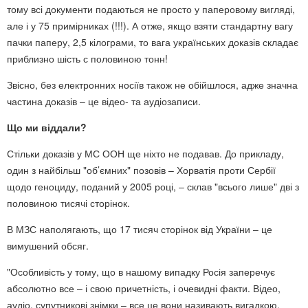
тому всі документи подаються не просто у паперовому вигляді,
але і у 75 примірниках (!!!). А отже, якщо взяти стандартну вагу
пачки паперу, 2,5 кілограми, то вага українських доказів складає
приблизно шість с половиною тонн!
Звісно, без електронних носіїв також не обійшлося, адже значна
частина доказів – це відео- та аудіозаписи.
Що ми віддали?
Стільки доказів у МС ООН ще ніхто не подавав. До прикладу,
один з найбільш "об’ємних" позовів – Хорватія проти Сербії
щодо геноциду, поданий у 2005 році, – склав "всього лише" дві з
половиною тисячі сторінок.
В МЗС наполягають, що 17 тисяч сторінок від України – це
вимушений обсяг.
"Особливість у тому, що в нашому випадку Росія заперечує
абсолютно все – і свою причетність, і очевидні факти. Відео,
аудіо, супутникові знімки – все це вони називають вигадкою.