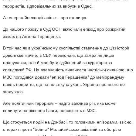
терористів, відповідальних за вибухи в Одесі.
А тепер найнесподіваніше – про столицю.
До нашого позову в Суд ООН включили епізод про розкритий
замах на Антона Геращенка.
В той час як в українському суспільстві ставлення до цієї історії
доволі скептичне, в СБУ переконані, що замах не лише
планувався, але й мав бути здійснений за кураторства
спецслужб РФ. Ця впевненість виявилася настільки сильною, що
МЗС погодився додати "епізод Геращенка" до меморандуму
навіть попри те, що на початку слухань Україна про нього не
згадувала.
Але політичний тероризм – надто важлива річ, яка може
вплинути на рішення Гааги, пояснюють в МЗС.
Що стосується подій на Донбасі, то головними епізодами, звісно,
є теракт проти "Боїнга" Малайзійських авіаліній та обстріли