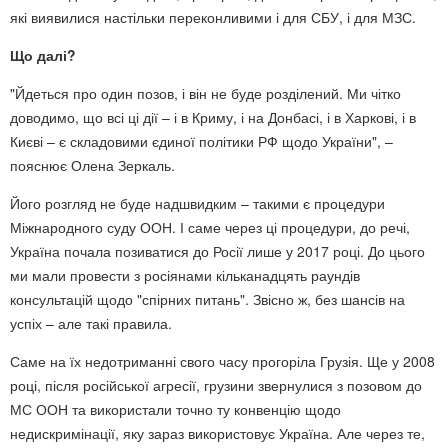
які виявилися настільки переконливими і для СБУ, і для МЗС.
Що далі?
"Йдеться про один позов, і він не буде розділений. Ми чітко
доводимо, що всі ці дії – і в Криму, і на Донбасі, і в Харкові, і в
Києві – є складовими єдиної політики РФ щодо України", –
пояснює Олена Зеркаль.
Його розгляд не буде надшвидким – такими є процедури
Міжнародного суду ООН. І саме через ці процедури, до речі,
Україна почала позиватися до Росії лише у 2017 році. До цього
ми мали провести з росіянами кільканадцять раундів
консультацій щодо "спірних питань". Звісно ж, без шансів на
успіх – але такі правила.
Саме на їх недотриманні свого часу прогоріла Грузія. Ще у 2008
році, після російської агресії, грузини звернулися з позовом до
МС ООН та використали точно ту конвенцію щодо
недискримінації, яку зараз використовує Україна. Але через те,