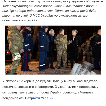
Напевне росіяни діятмуть так само, як і у грузинській справі –
заперечуватимуть саме право України позиватися проти
них. Це забере додатковий час. Однак за кілька років буде
рішення по суті. В МЗС України не сумніваються, що
доведуть злочини Росії.
У вівторок 12 червня до будівлі Палацу миру в Гаазі під’їхала
незвична вантажівка з паперами. З українськими паперами, у
супроводі тамтешнього посла України Всеволода Ченцова,
повідомляють
Патріоти України
.