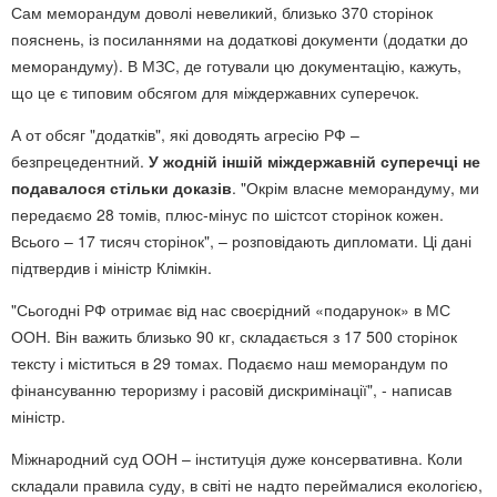
Сам меморандум доволі невеликий, близько 370 сторінок
пояснень, із посиланнями на додаткові документи (додатки до
меморандуму). В МЗС, де готували цю документацію, кажуть,
що це є типовим обсягом для міждержавних суперечок.
А от обсяг "додатків", які доводять агресію РФ –
безпрецедентний.
У жодній іншій міждержавній суперечці не
подавалося стільки доказів
. "Окрім власне меморандуму, ми
передаємо 28 томів, плюс-мінус по шістсот сторінок кожен.
Всього – 17 тисяч сторінок", – розповідають дипломати. Ці дані
підтвердив і міністр Клімкін.
"Сьогодні РФ отримає від нас своєрідний «подарунок» в МС
ООН. Він важить близько 90 кг, складається з 17 500 сторінок
тексту і міститься в 29 томах. Подаємо наш меморандум по
фінансуванню тероризму і расовій дискримінації", - написав
міністр.
Міжнародний суд ООН – інституція дуже консервативна. Коли
складали правила суду, в світі не надто переймалися екологією,