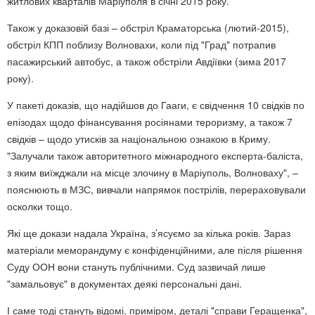
житлових кварталів Маріуполя в січні 2015 року.
Також у доказовій базі – обстріл Краматорська (лютий-2015),
обстріл КПП поблизу Волновахи, коли під "Град" потрапив
пасажирський автобус, а також обстріли Авдіївки (зима 2017
року).
У пакеті доказів, що надійшов до Гааги, є свідчення 10 свідків по
епізодах щодо фінансування росіянами тероризму, а також 7
свідків – щодо утисків за національною ознакою в Криму.
"Залучали також авторитетного міжнародного експерта-баліста,
з яким виїжджали на місце злочину в Маріуполь, Волноваху", –
пояснюють в МЗС, вивчали напрямок пострілів, перераховували
осколки тощо.
Які ще докази надала Україна, з’ясуємо за кілька років. Зараз
матеріали меморандуму є конфіденційними, але після рішення
Суду ООН вони стануть публічними. Суд зазвичай лише
"замальовує" в документах деякі персональні дані.
І саме тоді стануть відомі, приміром, деталі "справи Геращенка",