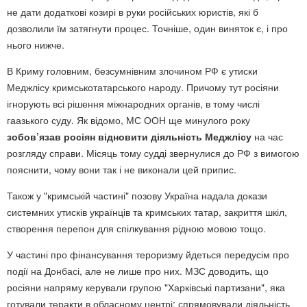
не дати додаткові козирі в руки російських юристів, які б
дозволили їм затягнути процес. Точніше, один виняток є, і про
нього нижче.
В Криму головним, безсумнівним злочином РФ є утиски
Меджлісу кримськотатарського народу. Причому тут росіяни
ігнорують всі рішення міжнародних органів, в тому числі
гаазького суду. Як відомо, МС ООН ще минулого року
зобов’язав росіян відновити діяльність Меджлісу
на час
розгляду справи. Місяць тому судді звернулися до РФ з вимогою
пояснити, чому вони так і не виконали цей припис.
Також у "кримській частині" позову Україна надала докази
системних утисків українців та кримських татар, закриття шкіл,
створення перепон для спілкування рідною мовою тощо.
У частині про фінансування тероризму йдеться передусім про
події на Донбасі, але не лише про них. МЗС доводить, що
росіяни напряму керували групою "Харківські партизани", яка
готували теракти в обласному центрі; спрямовували діяльність