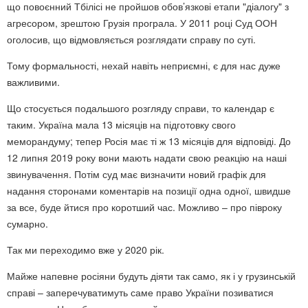
що повоєнний Тбілісі не пройшов обов’язкові етапи "діалогу" з
агресором, зрештою Грузія програла. У 2011 році Суд ООН
оголосив, що відмовляється розглядати справу по суті.
Тому формальності, нехай навіть неприємні, є для нас дуже
важливими.
Що стосується подальшого розгляду справи, то календар є
таким. Україна мала 13 місяців на підготовку свого
меморандуму; тепер Росія має ті ж 13 місяців для відповіді. До
12 липня 2019 року вони мають надати свою реакцію на наші
звинувачення. Потім суд має визначити новий графік для
надання сторонами коментарів на позиції одна одної, швидше
за все, буде йтися про коротший час. Можливо – про півроку
сумарно.
Так ми переходимо вже у 2020 рік.
Майже напевне росіяни будуть діяти так само, як і у грузинській
справі – заперечуватимуть саме право України позиватися