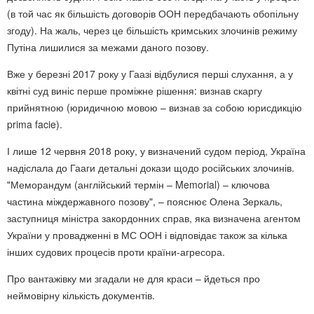
(в той час як більшість договорів ООН передбачають обопільну
згоду). На жаль, через це більшість кримських злочинів режиму
Путіна лишилися за межами даного позову.
Вже у березні 2017 року у Гаазі відбулися перші слухання, а у
квітні суд виніс перше проміжне рішення: визнав скаргу
прийнятною (юридичною мовою – визнав за собою юрисдикцію
prima facie).
І лише 12 червня 2018 року, у визначений судом період, Україна
надіслала до Гааги детальні докази щодо російських злочинів.
"Меморандум (англійський термін – Memorial) – ключова
частина міждержавного позову", – пояснює Олена Зеркаль,
заступниця міністра закордонних справ, яка визначена агентом
України у провадженні в МС ООН і відповідає також за кілька
інших судових процесів проти країни-агресора.
Про вантажівку ми згадали не для краси – йдеться про
неймовірну кількість документів.