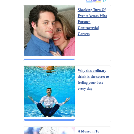
Shocking Turn Of
Event: Actors Who
Pursued
Controversial
Careers
Why this ordinary
drink is the secret to
feeling your best
every day
A Museum To