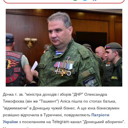
Дочка т. зв. "міністра доходів і зборів "ДНР" Олександра
Тимофєєва (він же "Ташкент") Аліса пішла по стопах батька,
"віджимаючи" в Донецьку чужий бізнес. А ще юна бізнесвумен
розкішно відпочила в Туреччині, повідомляють
Патріоти
України
з посиланням на Telegram-канал "Донецький абориген".