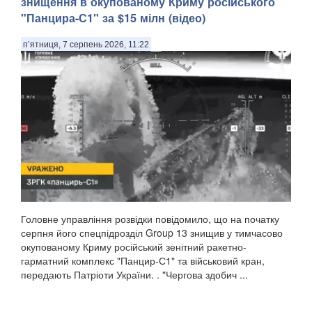
знищення в окупованому Криму російського
"Панцира-С1" за $15 мілн (відео)
п’ятниця, 7 серпень 2026, 11:22
Головне управління розвідки повідомило, що на початку
серпня його спецпідрозділ Group 13 знищив у тимчасово
окупованому Криму російський зенітний ракетно-
гарматний комплекс "Панцир-С1" та військовий кран,
передають Патріоти України. . "Чергова здобич ...