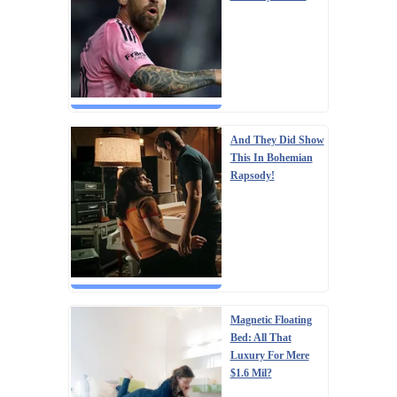
And They Did Show
This In Bohemian
Rapsody!
Magnetic Floating
Bed: All That
Luxury For Mere
$1.6 Mil?