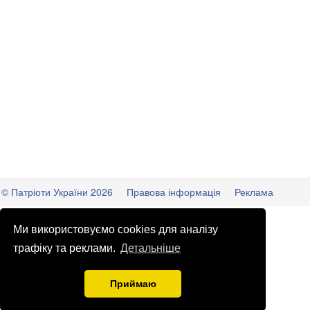
© Патріоти України 2026
Правова інформація
Реклама
info
@
patrioty.org.ua
Ми використовуємо cookies для аналізу
трафіку та реклами.
Детальніше
Приймаю