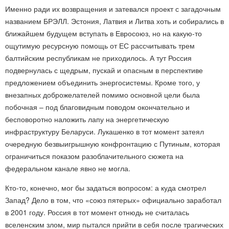
Именно ради их возвращения и затевался проект с загадочным
названием БРЭЛЛ. Эстония, Латвия и Литва хоть и собирались в
ближайшем будущем вступать в Евросоюз, но на какую-то
ощутимую ресурсную помощь от ЕС рассчитывать трем
балтийским республикам не приходилось. А тут Россия
подвернулась с щедрым, пускай и опасным в перспективе
предложением объединить энергосистемы. Кроме того, у
внезапных доброжелателей помимо основной цели была
побочная – под благовидным поводом окончательно и
бесповоротно наложить лапу на энергетическую
инфраструктуру Беларуси. Лукашенко в тот момент затеял
очередную безвыигрышную конфронтацию с Путиным, которая
ограничиться показом разоблачительного сюжета на
федеральном канале явно не могла.
Кто-то, конечно, мог бы задаться вопросом: а куда смотрел
Запад? Дело в том, что «союз пятерых» официально заработал
в 2001 году. Россия в тот момент отнюдь не считалась
вселенским злом, мир пытался прийти в себя после трагических