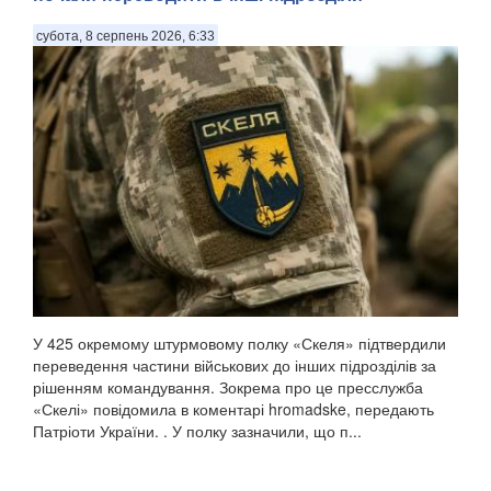
субота, 8 серпень 2026, 6:33
У 425 окремому штурмовому полку «Скеля» підтвердили
переведення частини військових до інших підрозділів за
рішенням командування. Зокрема про це пресслужба
«Скелі» повідомила в коментарі hromadske, передають
Патріоти України. . У полку зазначили, що п...