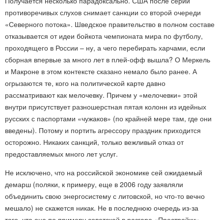
Получается несколько парадоксально. США после серии
противоречивых слухов снимает санкции со второй очереди
«Северного потока». Шведское правительство в полном составе
отказывается от идеи бойкота чемпионата мира по футболу,
проходящего в России – ну, а чего перебирать харчами, если
сборная впервые за много лет в плей-офф вышла? О Меркель
и Макроне в этом контексте сказано немало было ранее. А
огрызаются те, кого на политической карте давно
рассматривают как мелочевку. Причем у «мелочевки» этой
внутри присутствует разношерстная пятая колонн из идейных
русских с паспортами «чужаков» (по крайней мере там, где они
введены). Потому и портить агрессору праздник приходится
осторожно. Никаких санкций, только вежливый отказ от
предоставляемых много лет услуг.
Не исключено, что на российской экономике сей ожидаемый
демарш (поляки, к примеру, еще в 2006 году заявляли
объединить свою энергосистему с литовской, но что-то вечно
мешало) не скажется никак. Не в последнюю очередь из-за
того, что она по примеру советской в разгаре «Престройки»