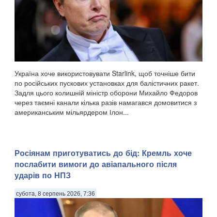
Україна хоче використовувати Starlink, щоб точніше бити
по російських пускових установках для балістичних ракет.
Задля цього колишній міністр оборони Михайло Федоров
через таємні канали кілька разів намагався домовитися з
американським мільярдером Ілон...
Росіянам приготуватись до бід: Кремль хоче
послабити вимоги до авіапального після
ударів по НПЗ
субота, 8 серпень 2026, 7:36