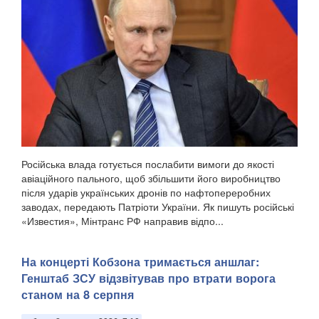
Російська влада готується послабити вимоги до якості
авіаційного пального, щоб збільшити його виробництво
після ударів українських дронів по нафтопереробних
заводах, передають Патріоти України. Як пишуть російські
«Известия», Мінтранс РФ направив відпо...
На концерті Кобзона тримається аншлаг:
Генштаб ЗСУ відзвітував про втрати ворога
станом на 8 серпня