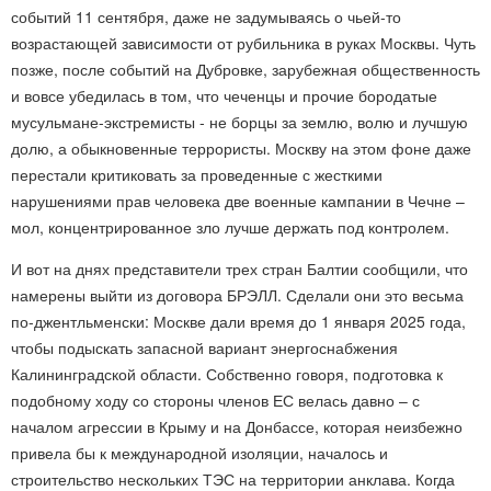
событий 11 сентября, даже не задумываясь о чьей-то
возрастающей зависимости от рубильника в руках Москвы. Чуть
позже, после событий на Дубровке, зарубежная общественность
и вовсе убедилась в том, что чеченцы и прочие бородатые
мусульмане-экстремисты - не борцы за землю, волю и лучшую
долю, а обыкновенные террористы. Москву на этом фоне даже
перестали критиковать за проведенные с жесткими
нарушениями прав человека две военные кампании в Чечне –
мол, концентрированное зло лучше держать под контролем.
И вот на днях представители трех стран Балтии сообщили, что
намерены выйти из договора БРЭЛЛ. Сделали они это весьма
по-джентльменски: Москве дали время до 1 января 2025 года,
чтобы подыскать запасной вариант энергоснабжения
Калининградской области. Собственно говоря, подготовка к
подобному ходу со стороны членов ЕС велась давно – с
началом агрессии в Крыму и на Донбассе, которая неизбежно
привела бы к международной изоляции, началось и
строительство нескольких ТЭС на территории анклава. Когда