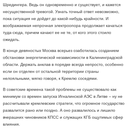
Шредингера. Ведь он одновременно и существует, и кажется
несущественной тревогой. Узнать точный ответ невозможно,
пока ситуация не дойдет до какой-нибудь крайности. И
воображаемая непрочная электроопора продолжает качаться
туда-сюда, причем качают ее не те, от кого этого стоило
ожидать.
В конце девяностых Москва всерьез озаботилась созданием
обстановки энергетической независимости в Калининградской
области. Держать анклав в порядке всегда непросто, особенно
если он отделен от остальной территории страны
нелояльными, мягко говоря, к Кремлю соседями.
В советские времена такой проблемы не существовало как
минимум со времен запуска Игналинской АЭС в Литве – ну не
рассчитывали кремлевские стратеги, что огромное государство
развалится рано или поздно. А оно развалилось и лишило
вчерашних чиновников КПСС и служащих КГБ ощутимых сфер
влияния.