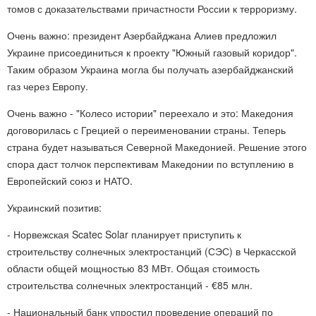
томов с доказательствами причастности России к терроризму.
Очень важно: президент Азербайджана Алиев предложил
Украине присоединиться к проекту "Южный газовый коридор".
Таким образом Украина могла бы получать азербайджанский
газ через Европу.
Очень важно - "Колесо истории" переехало и это: Македония
договорилась с Грецией о переименовании страны. Теперь
страна будет называться Северной Македонией. Решение этого
спора даст толчок перспективам Македонии по вступлению в
Европейский союз и НАТО.
Украинский позитив:
- Норвежская Scatec Solar планирует приступить к
строительству солнечных электростанций (СЭС) в Черкасской
области общей мощностью 83 МВт. Общая стоимость
строительства солнечных электростанций - €85 млн.
- Национальный банк упростил проведение операций по