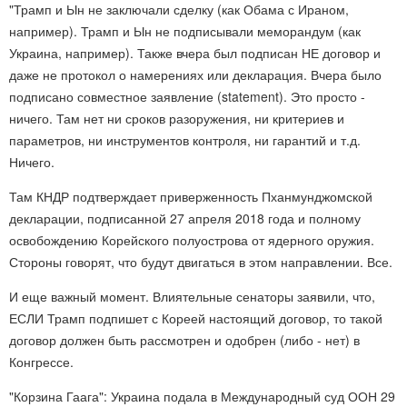
"Трамп и Ын не заключали сделку (как Обама с Ираном,
например). Трамп и Ын не подписывали меморандум (как
Украина, например). Также вчера был подписан НЕ договор и
даже не протокол о намерениях или декларация. Вчера было
подписано совместное заявление (statement). Это просто -
ничего. Там нет ни сроков разоружения, ни критериев и
параметров, ни инструментов контроля, ни гарантий и т.д.
Ниче
го.
Там КНДР подтверждает приверженность Пханмунджомской
декларации, подписанной 27 апреля 2018 года и полному
освобождению Корейского полуострова от ядерного оружия.
Стороны говорят, что будут двигаться в этом направлении. Все.
И еще важный момент. Влиятельные сенаторы заявили, что,
ЕСЛИ Трамп подпишет с Кореей настоящий договор, то такой
договор должен быть рассмотрен и одобрен (либо - нет) в
Конгрессе.
"Корзина Гаага": Украина подала в Международный суд ООН 29