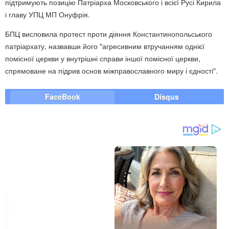
підтримують позицію Патріарха Московського і всієї Русі Кирила
і главу УПЦ МП Онуфрія.
БПЦ висловила протест проти діяння Константинопольського
патріархату, назвавши його "агресивним втручанням однієї
помісної церкви у внутрішні справи іншої помісної церкви,
спрямоване на підрив основ міжправославного миру і єдності".
FaceBook
Disqus