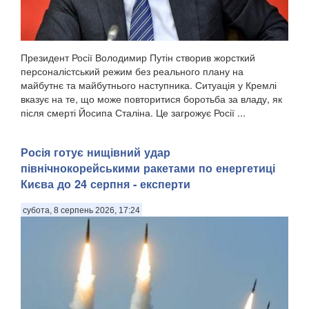
Президент Росії Володимир Путін створив жорсткий
персоналістський режим без реального плану на
майбутнє та майбутнього наступника. Ситуація у Кремлі
вказує на те, що може повторитися боротьба за владу, як
після смерті Йосипа Сталіна. Це загрожує Росії ...
Росія готує нищівний удар
північнокорейськими ракетами по енергетиці
Києва до 24 серпня - експерти
субота, 8 серпень 2026, 17:24