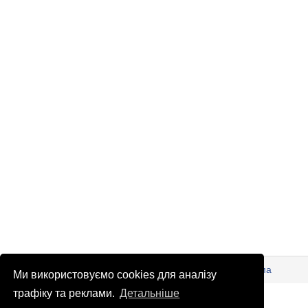
© Патріоти України 2026
Правова інформація
Реклама
Ми використовуємо cookies для аналізу
info
@
patrioty.org.ua
трафіку та реклами.
Детальніше