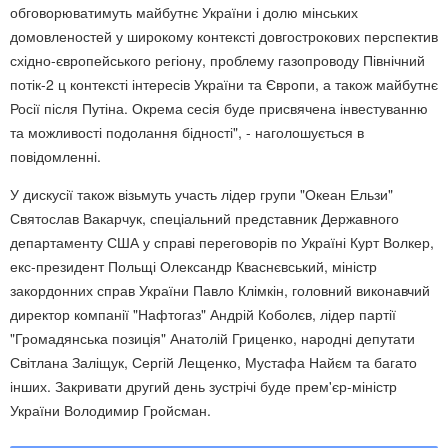
обговорюватимуть майбутнє України і долю мінських
домовленостей у широкому контексті довгострокових перспектив
східно-європейського регіону, проблему газопроводу Північний
потік-2 ц контексті інтересів України та Європи, а також майбутнє
Росії після Путіна. Окрема сесія буде присвячена інвестуванню
та можливості подолання бідності", - наголошується в
повідомленні.
У дискусії також візьмуть участь лідер групи "Океан Ельзи"
Святослав Вакарчук, спеціальний представник Державного
департаменту США у справі переговорів по Україні Курт Волкер,
екс-президент Польщі Олександр Кваснєвський, міністр
закордонних справ України Павло Клімкін, головний виконавчий
директор компанії "Нафтогаз" Андрій Коболєв, лідер партії
"Громадянська позиція" Анатолій Гриценко, народні депутати
Світлана Заліщук, Сергій Лещенко, Мустафа Найєм та багато
інших. Закривати другий день зустрічі буде прем'єр-міністр
України Володимир Гройсман.