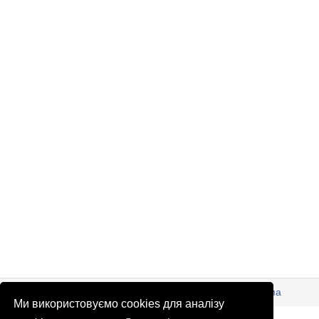
© Патріоти України 2026
Правова інформація
Реклама
Ми використовуємо cookies для аналізу
info
@
patrioty.org.ua