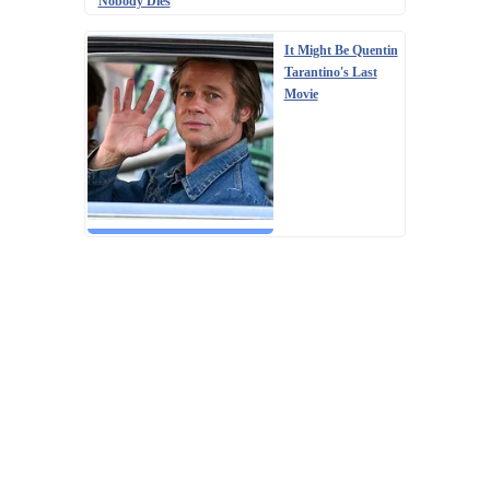
Nobody Dies
It Might Be Quentin
Tarantino's Last
Movie