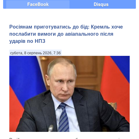
FaceBook
Disqus
Росіянам приготуватись до бід: Кремль хоче
послабити вимоги до авіапального після
ударів по НПЗ
субота, 8 серпень 2026, 7:36