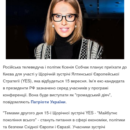
Російська телеведуча і політик Ксенія Собчак планує приїхати до
Києва для участі у Щорічній зустрічі Ялтинської Європейської
Стратегії (YES), яка відбудеться 15 вересня. Ім'я екс-кандидата
в президенти РФ зазначено серед учасників у програмі
конференції. Вона буде виступати як "громадський діяч",
повідомляють
Патріоти України
.
"Темами другого дня 15-ї Щорічної зустрічі YES - "Майбутнє
покоління всього" - стануть питання в сфері економіки, політики
та безпеки Східної Європи і Євразії. Учасники зустрічі