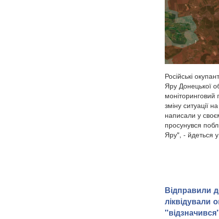
Російські окупа
Яру Донецької о
моніторинговий 
зміну ситуації н
написали у своє
просунувся побли
Яру", - йдеться у.
Відправили д
ліквідували о
"відзначився"