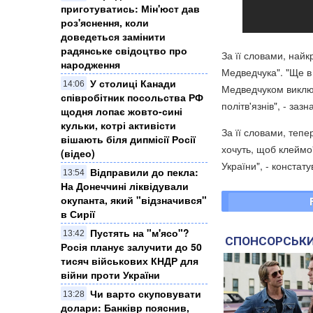
приготуватись: Мін'юст дав
роз'яснення, коли
доведеться замінити
радянське свідоцтво про
За її словами, най
народження
Медведчука". "Ще в 
У столиці Канади
14:06
Медведчуком виключ
співробітник посольства РФ
політв'язнів", - заз
щодня лопає жовто-сині
кульки, котрі активісти
За її словами, тепер
вішають біля дипмісії Росії
хочуть, щоб клеймо
(відео)
України", - констат
Відправили до пекла:
13:54
На Донеччині ліквідували
окупанта, який "відзначився"
в Сирії
Пустять на "м'ясо"?
13:42
СПОНСОРСЬКИ
Росія планує залучити до 50
тисяч військових КНДР для
війни проти України
Чи варто скуповувати
13:28
долари: Банківр пояснив,