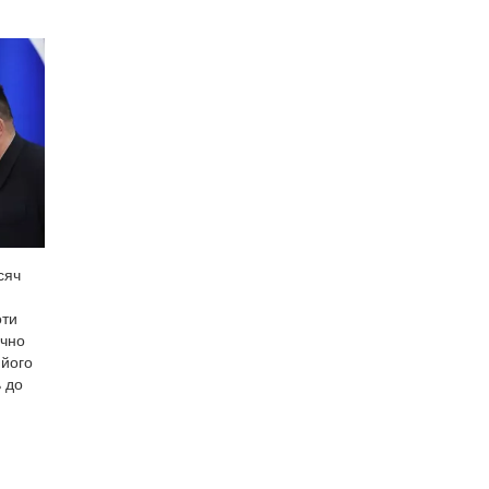
сяч
оти
ично
 його
ь до