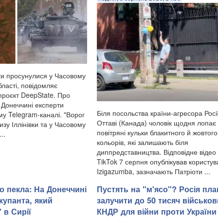
нти просунулися у Часовому
бласті, повідомляє
проєкт DeepState. Про
а Донеччині експерти
Біля посольства країни-агресора Росії
му Telegram-каналі. "Ворог
Оттаві (Канада) чоловік щодня лопає
зу Іллінівки та у Часовому
повітряні кульки блакитного й жовтого
..
кольорів, які залишають біля
диппредставництва. Відповідне відео
TikTok 7 серпня опублікував користув
Izigazumba, зазначають Патріоти ...
о пекла: На Донеччині
Пустять на "м'ясо"? Росія пла
купанта, який
залучити до 50 тисяч військов
 в Сирії
КНДР для війни проти України