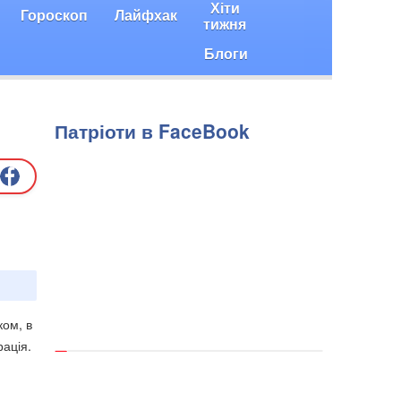
Хіти
Гороскоп
Лайфхак
тижня
Блоги
Патріоти в FaceBook
ком, в
рація.