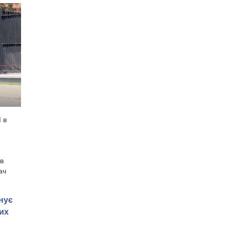
 в
 в
ач
нує
их