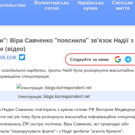
Волонтерська
Українська
Світське
успільство
сотня
кухня
життя
": Віра Савченко "пояснила" зв'язок Надії з
 (відео)
Twitter
018, 12:48
Слідкуйте за нами
 скандальної нардепки, проти Надії була розгорнута масштабна
ормаційна спецоперація.
Ілюстрація: blogs.korrespondent.net
 Надію Савченко пов'язують з кумом голови РФ Віктором Медведчу
проти неї рік тому була розгорнута масштабна інформаційна спецопе
телеканалу ZIK сестра політика, Віра Савченко, всі провладні або
чали "перекручувати факти" і з Надії зробили "агента Кремля",