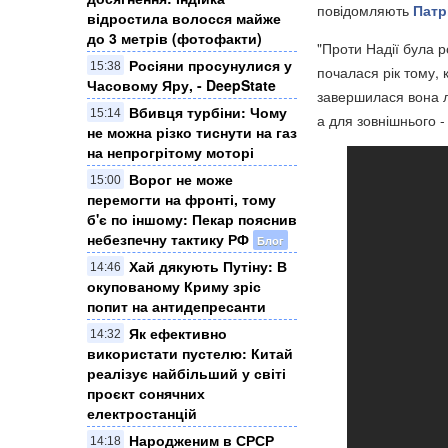
повідомляють
Патр
відростила волосся майже
до 3 метрів (фотофакти)
"Проти Надії була 
Росіяни просунулися у
15:38
почалася рік тому, 
Часовому Яру, - DeepState
завершилася вона ло
Вбивця турбіни: Чому
15:14
а для зовнішнього -
не можна різко тиснути на газ
на непрогрітому моторі
Ворог не може
15:00
перемогти на фронті, тому
б'є по іншому: Пекар пояснив
небезпечну тактику РФ
Блог
Хай дякують Путіну: В
14:46
окупованому Криму зріс
попит на антидепресанти
Як ефективно
14:32
використати пустелю: Китай
реалізує найбільший у світі
проєкт сонячних
електростанцій
Народженим в СРСР
14:18