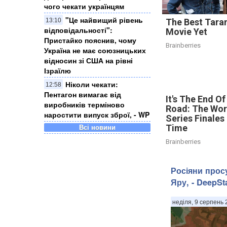
чого чекати українцям
"Це найвищий рівень
The Best Tara
13:10
відповідальності":
Movie Yet
Пристайко пояснив, чому
Brainberries
Україна не має союзницьких
відносин зі США на рівні
Ізраїлю
Ніколи чекати:
12:58
Пентагон вимагає від
It's The End O
виробників терміново
Road: The Wor
наростити випуск зброї, - WP
Series Finales 
Time
Всі новини
Brainberries
Росіяни прос
Яру, - DeepSt
неділя, 9 серпень 