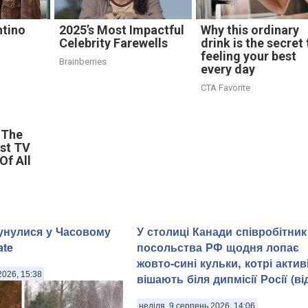
ntino
2025’s Most Impactful
Why this ordinary
Celebrity Farewells
drink is the secret 
feeling your best
Brainberries
every day
CTA Favorite
f The
st TV
Of All
унулися у Часовому
У столиці Канади співробітник
ate
посольства РФ щодня лопає
жовто-сині кульки, котрі актив
2026, 15:38
вішають біля дипмісії Росії (ві
неділя, 9 серпень 2026, 14:06