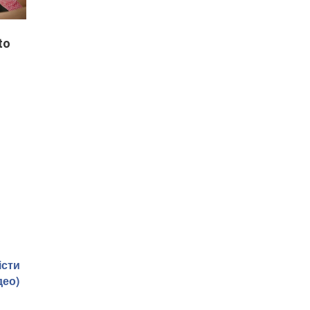
to
істи
део)