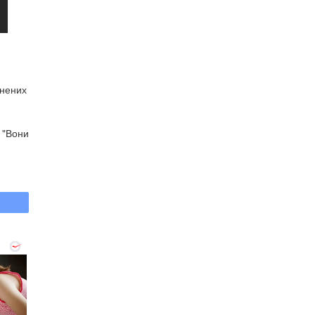
онених
. "Вони