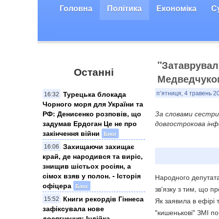
Головна
Політика
Економіка
С
"Затаврували
Останні
Медведчуком
Турецька блокада
п’ятниця, 4 травень 2
16:32
Чорного моря для України та
РФ: Денисенко розповів, що
За словами сестри
задумав Ердоган Це не про
довгострокова інф
закінчення війни
Блог
Захищаючи захищає
16:06
край, де народився та виріс,
знищив шістьох росіян, а
сімох взяв у полон. - Історія
Народного депутата
офіцера
Блог
зв'язку з тим, що 
Книги рекордів Гіннеса
15:52
Як заявила в ефірі 
зафіксувала нове
"кишенькові" ЗМІ по
досягнення: Індійка