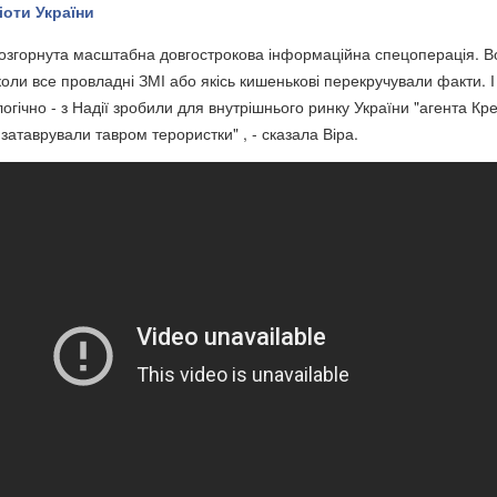
іоти України
розгорнута масштабна довгострокова інформаційна спецоперація. В
коли все провладні ЗМІ або якісь кишенькові перекручували факти. І
гічно - з Надії зробили для внутрішнього ринку України "агента Кр
 затаврували тавром терористки" , - сказала Віра.