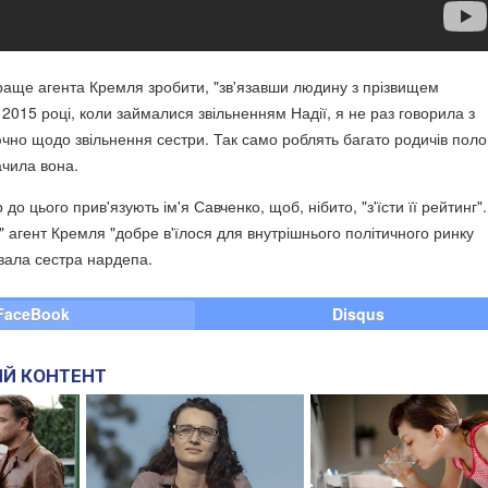
краще агента Кремля зробити, "зв'язавши людину з прізвищем
2015 році, коли займалися звільненням Надії, я не раз говорила з
но щодо звільнення сестри. Так само роблять багато родичів пол
начила вона.
 до цього прив'язують ім'я Савченко, щоб, нібито, "з'їсти її рейтинг"
" агент Кремля "добре в'їлося для внутрішнього політичного ринку
увала сестра нардепа.
FaceBook
Disqus
Й КОНТЕНТ