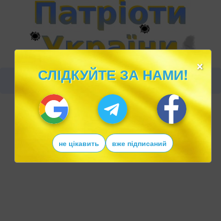
×
СЛІДКУЙТЕ ЗА НАМИ!
не цікавить
вже підписаний