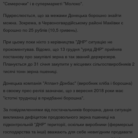
"Семерочки" і в супермаркеті "Молоко".
Підкреслюється, що за межами Донецька борошно знайти
можна. Зокрема, в Червоногвардійському районі Макіївки є
борошно по 25 рублів (10,5 гривень).
При цьому поки ніхто з керівництва "ДНР" ситуацію не
прокоментував. Відомо, що 13 грудня "уряд ДНР" прийняв
постанову про закупівлі зерна в так званий держрезерв.
Планується до 31 січня закупити у місцевих сільгоспвиробників 2
тисячі тонн зерна пшениці.
Донецька компанія "Атлант-Донбас" (виробник хліба і борошна)
в своєму прес-релізі зазначає, що з вересня 2018 роки має
"істотні труднощі в придбанні борошна".
За повідомленнями від постачальників борошна, дана ситуація
викликана дефіцитом продовольчого зерна пшениці на
підконтрольній "ДНР" території, оскільки виробники (фермерські
господарства та інші) вважають для себе невигідним продавати