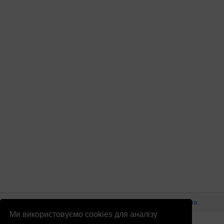
© Патріоти України 2026
Правова інформація
Реклама
Ми використовуємо cookies для аналізу
info
@
patrioty.org.ua