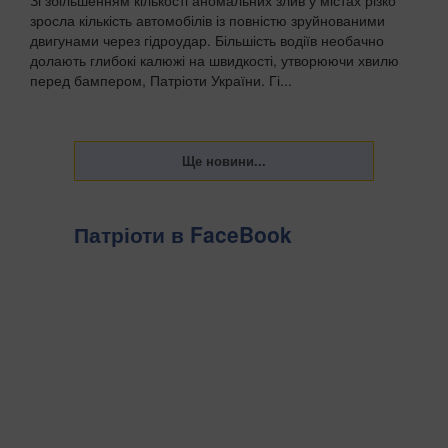
Зі збільшенням кількості аномальних злив у містах різко
зросла кількість автомобілів із повністю зруйнованими
двигунами через гідроудар. Більшість водіїв необачно
долають глибокі калюжі на швидкості, утворюючи хвилю
перед бампером, Патріоти України. Гі...
Патріоти в FaceBook