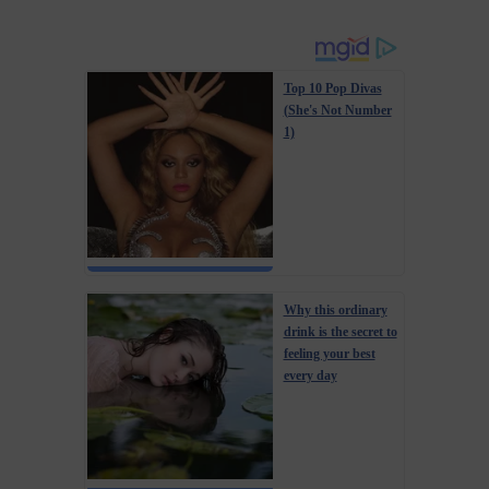
Top 10 Pop Divas
(She's Not Number
1)
Why this ordinary
drink is the secret to
feeling your best
every day