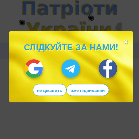
×
СЛІДКУЙТЕ ЗА НАМИ!
не цікавить
вже підписаний