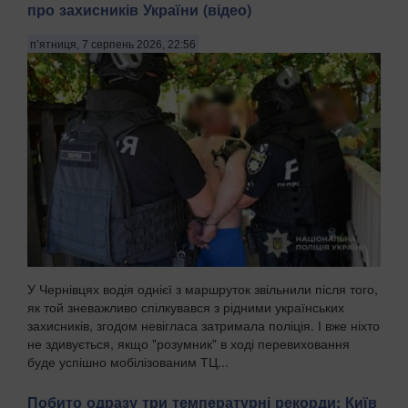
про захисників України (відео)
п’ятниця, 7 серпень 2026, 22:56
У Чернівцях водія однієї з маршруток звільнили після того,
як той зневажливо спілкувався з рідними українських
захисників, згодом невігласа затримала поліція. І вже ніхто
не здивується, якщо "розумник" в ході перевиховання
буде успішно мобілізованим ТЦ...
Побито одразу три температурні рекорди: Київ