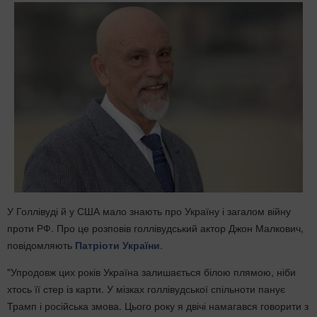
У Голлівуді й у США мало знають про Україну і загалом війну
проти РФ. Про це розповів голлівудський актор Джон Малкович,
повідомляють
Патріоти України
.
"Упродовж цих років Україна залишається білою плямою, ніби
хтось її стер із карти. У мізках голлівудської спільноти панує
Трамп і російська змова. Цього року я двічі намагався говорити з