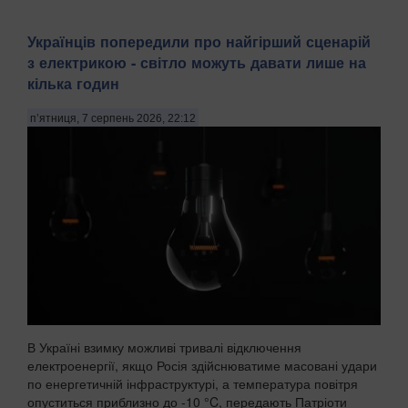
Українців попередили про найгірший сценарій
з електрикою - світло можуть давати лише на
кілька годин
п’ятниця, 7 серпень 2026, 22:12
В Україні взимку можливі тривалі відключення
електроенергії, якщо Росія здійснюватиме масовані удари
по енергетичній інфраструктурі, а температура повітря
опуститься приблизно до -10 °C, передають Патріоти