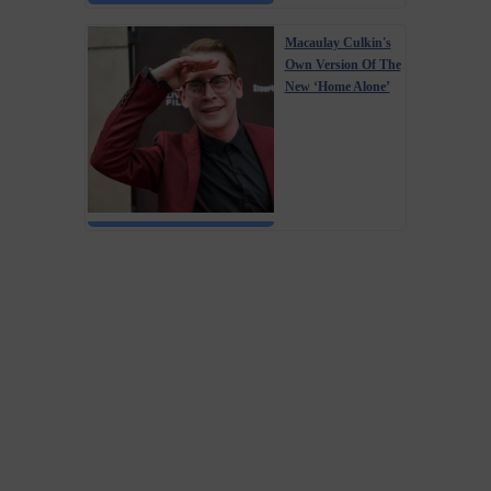
Macaulay Culkin's
Own Version Of The
New ‘Home Alone’