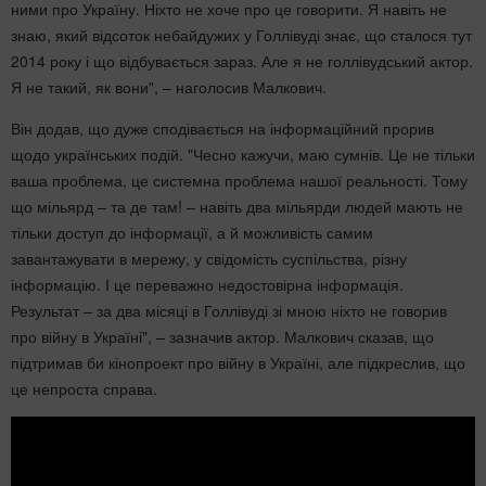
ними про Україну. Ніхто не хоче про це говорити. Я навіть не
знаю, який відсоток небайдужих у Голлівуді знає, що сталося тут
2014 року і що відбувається зараз. Але я не голлівудський актор.
Я не такий, як вони", – наголосив Малкович.
Він додав, що дуже сподівається на інформаційний прорив
щодо українських подій. "Чесно кажучи, маю сумнів. Це не тільки
ваша проблема, це системна проблема нашої реальності. Тому
що мільярд – та де там! – навіть два мільярди людей мають не
тільки доступ до інформації, а й можливість самим
завантажувати в мережу, у свідомість суспільства, різну
інформацію. І це переважно недостовірна інформація.
Результат – за два місяці в Голлівуді зі мною ніхто не говорив
про війну в Україні", – зазначив актор. Малкович сказав, що
підтримав би кінопроект про війну в Україні, але підкреслив, що
це непроста справа.