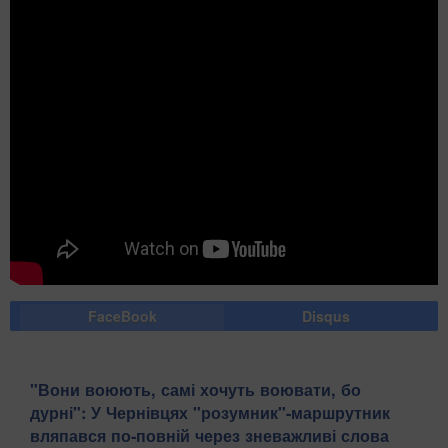
FaceBook
Disqus
​"Вони воюють, самі хочуть воювати, бо
дурні": У Чернівцях "розумник"-маршрутник
вляпався по-повній через зневажливі слова