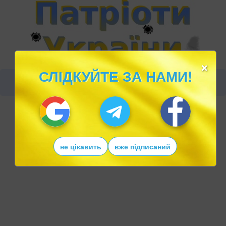
×
СЛІДКУЙТЕ ЗА НАМИ!
не цікавить
вже підписаний