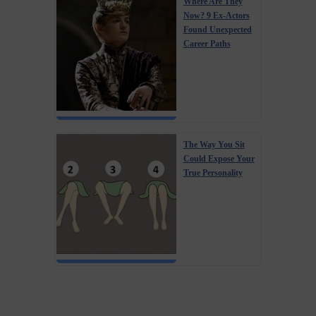
Where Are They
Now? 9 Ex-Actors
Found Unexpected
Career Paths
The Way You Sit
Could Expose Your
True Personality