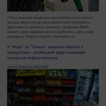
У Росії власники китайських автомобілів почали значно
частіше звертатися до автосервісів через проблеми з
двигунами та паливною системою. За даними Mash,
кількість таких звернень зросла приблизно у шість разів,
передають Патріоти України. Проблема, як...
У "Форі" та "Сільпо" можливі перебої з
продуктами - російський удар пошкодив
складську інфраструктуру
субота, 8 серпень 2026, 10:30