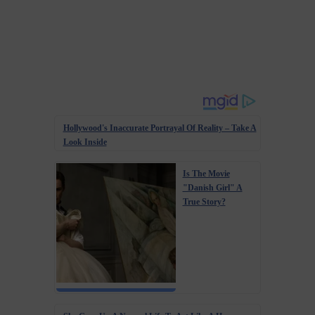
Hollywood's Inaccurate Portrayal Of Reality – Take A
Look Inside
Is The Movie
"Danish Girl" A
True Story?