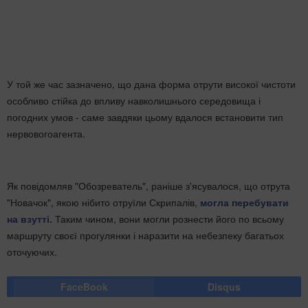
У той же час зазначено, що дана форма отрути високої чистоти
особливо стійка до впливу навколишнього середовища і
погодних умов - саме завдяки цьому вдалося встановити тип
нервовогоагента.
Як повідомляв "Обозреватель", раніше з'ясувалося, що отрута
"Новачок", якою нібито отруїли Скрипалів,
могла перебувати
на взутті.
Таким чином, вони могли рознести його по всьому
маршруту своєї прогулянки і наразити на небезпеку багатьох
оточуючих.
FaceBook
Disqus