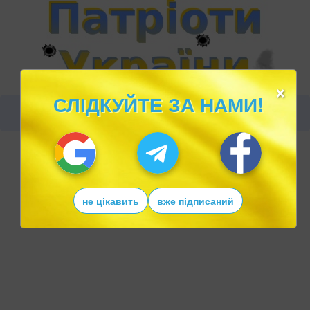
×
СЛІДКУЙТЕ ЗА НАМИ!
не цікавить
вже підписаний