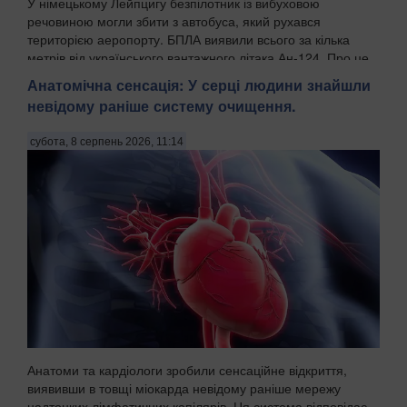
У німецькому Лейпцигу безпілотник із вибуховою
речовиною могли збити з автобуса, який рухався
територією аеропорту. БПЛА виявили всього за кілька
метрів від українського вантажного літака Ан-124. Про це
пише WELT із посиланням на німецькі органи безпек...
Анатомічна сенсація: У серці людини знайшли
невідому раніше систему очищення.
субота, 8 серпень 2026, 11:14
Анатоми та кардіологи зробили сенсаційне відкриття,
виявивши в товщі міокарда невідому раніше мережу
надтонких лімфатичних капілярів. Ця система відповідає