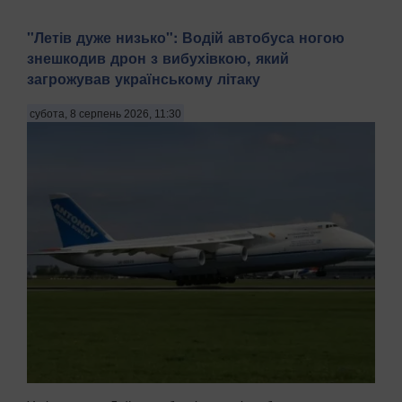
"Летів дуже низько": Водій автобуса ногою
знешкодив дрон з вибухівкою, який
загрожував українському літаку
субота, 8 серпень 2026, 11:30