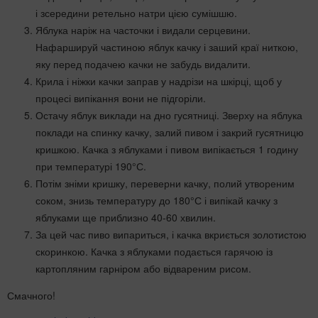
і зсередини ретельно натри цією сумішшю.
Яблука наріж на часточки і видали серцевини.
Нафаршируй частиною яблук качку і заший краї ниткою,
яку перед подачею качки не забудь видалити.
Крила і ніжки качки заправ у надрізи на шкірці, щоб у
процесі випікання вони не підгоріли.
Остачу яблук виклади на дно гусятниці. Зверху на яблука
поклади на спинку качку, залий пивом і закрий гусятницю
кришкою. Качка з яблуками і пивом випікається 1 годину
при температурі 190°С.
Потім зніми кришку, переверни качку, полий утвореним
соком, знизь температуру до 180°С і випікай качку з
яблуками ще приблизно 40-60 хвилин.
За цей час пиво випариться, і качка вкриється золотистою
скоринкою. Качка з яблуками подається гарячою із
картопляним гарніром або відвареним рисом.
Смачного!