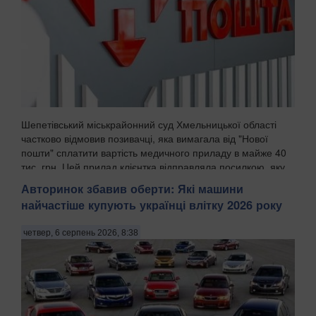
Шепетівський міськрайонний суд Хмельницької області
частково відмовив позивачці, яка вимагала від "Нової
пошти" сплатити вартість медичного приладу в майже 40
тис. грн. Цей прилад клієнтка відправляла посилкою, яку
поштовий оператор втратив, передають ...
Авторинок збавив оберти: Які машини
найчастіше купують українці влітку 2026 року
четвер, 6 серпень 2026, 8:38