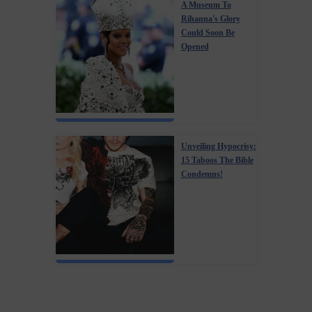
A Museum To
Rihanna's Glory
Could Soon Be
Opened
Unveiling Hypocrisy:
15 Taboos The Bible
Condemns!