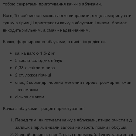
тобою секретами приготування качки з яблуками.
Всі ці її особливості можна легко виправити, якщо замаринувати
тушку в гірчиці і приготувати качку з яблуками і пивом. Аромат
виходить хмільним, а смак - надзвичайним.
Качка, фарширована яблуками, в пиві - інгредієнти:
качка вагою 1,5-2 кг
5 кисло-солодких яблук
0,33 л світлого пива
2 ст. ложки гірчиці
спеції: коріандр, чорний мелений перець, розмарин, кмин
- за смаком
сіль за смаком
Качка з яблуками - рецепт приготування:
Перед тим, як готувати качку з яблуками, птицю очисти від
залишків пір'я, видали залози на хвості, помий і обсуши.
З'єднай гірчицю, спеції, сіль і перемішай. Тушку качки зовні