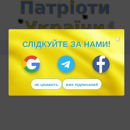
×
СЛІДКУЙТЕ ЗА НАМИ!
не цікавить
вже підписаний