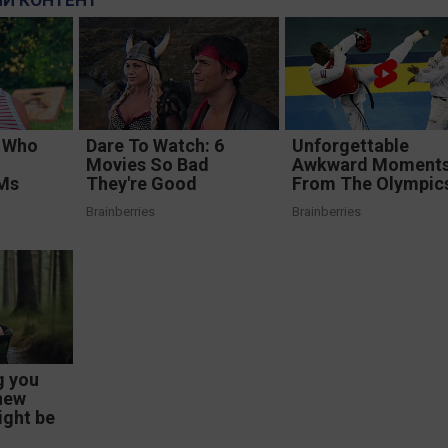
Й КОНТЕНТ
r Who
Dare To Watch: 6
Unforgettable
Movies So Bad
Awkward Moment
WMs
They're Good
From The Olympic
Brainberries
Brainberries
g you
new
ight be