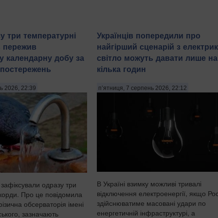
у три температурні
Українців попередили про
в пережив
найгірший сценарій з електрик
у календарну добу за
світло можуть давати лише на
спостережень
кілька годин
ь 2026, 22:39
п’ятниця, 7 серпень 2026, 22:12
В Україні взимку можливі тривалі
 зафіксували одразу три
відключення електроенергії, якщо Рос
корди. Про це повідомила
здійснюватиме масовані удари по
ізична обсерваторія імені
енергетичній інфраструктурі, а
ького, зазначають