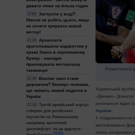
давати лише на кілька годин
Заглухли у воді?
22:00
Ніколи не робіть цього, якщо
не хочете купувати новий
мотор!
Археологи
21:45
приголомшили відкриттям у
храмі Зевса в окупованому
Криму - знахідка
приховувала моторошну
Хорватський ф
таємницю
Виклик таксі стане
21:30
дорожчим? Експерт пояснив,
Хорватський футболь
що змінить новий податок в
«Динамо» Домагоя В
Україні
резонансне відео з
Третій армійський корпус
21:16
створює для російських
України
.
окупантів на Лиманському
У повідомленні на 
напрямку критичний
висловлюванні Дома
дискомфорт: як це вдалося -
якоїсь нетерпимості
Злий Одесит
Блог