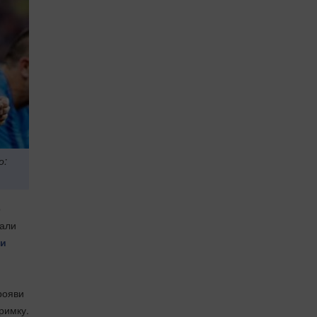
о:
о
сали
ти
рояви
римку.