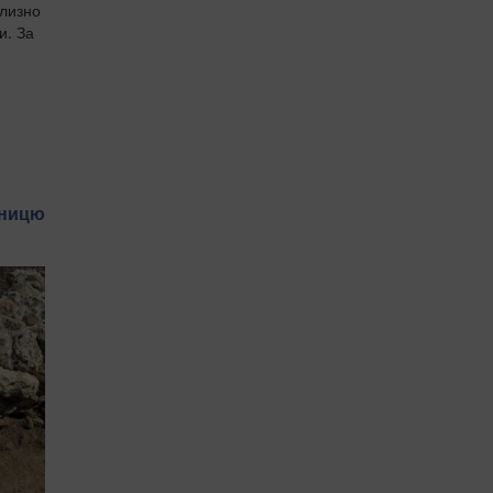
близно
и. За
мницю