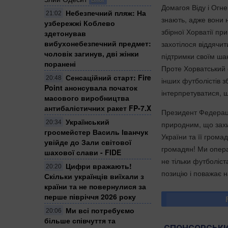
Домагоя Віду і Огне
Небезпечний пляж: На
21:02
знають, адже вони 
узбережжі Коблево
збірної Хорватії пр
здетонував
вибухонебезпечний предмет:
захотілося віддячи
чоловік загинув, дві жінки
підтримки своїм ша
поранені
Проте Хорватський ф
Сенсаційний старт: Fire
20:48
інших футболістів з
Point анонсувала початок
інтерпретуватися, щ
масового виробництва
антибалістичних ракет FP-7.X
Президент Федераці
Український
20:34
природним, що захи
гросмейстер Василь Іванчук
України та її громад
увійде до Зали світової
громадян! Ми опера
шахової слави - FIDE
не тільки футболіст
Цифри вражають!
20:20
позицію і поважає н
Скільки українців виїхали з
країни та не повернулися за
перше півріччя 2026 року
Ми всі потребуємо
20:06
більше співчуття та