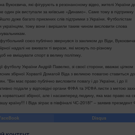
на Вукоєвича, які фігурують в резонансному відео, жителі України 
не один рік виступали за київське «Динамо». Саме тому в підтримку
ийшло дуже багато приємних слів підтримки з України. Футболістам
ти українцям, тому вони і вирішили таким чином висловити слова
нувальникам.
утбольний союз публічно звернувся із закликом до Віди, Вукоєвича 
бірної надалі не вживати ті вирази, які можуть по-різному
об не вмішувати спорт в велику політику.
ї футболу України Андрій Павелко, зі своєї сторони, вважає цілком
сник збірної Хорватії Домагой Віда з великою повагою ставиться до
ян. "Він має право публічно висловити повагу і до України, і до її
тивно подали у відповідні органи ФІФА та УЄФА листи з метою зах
а хорватської збірної, але і насамперед людину, яка має право на 
ашу країну!!! І Віда зіграє в півфіналі ЧС-2018!" – заявив президент
FaceBook
Disqus