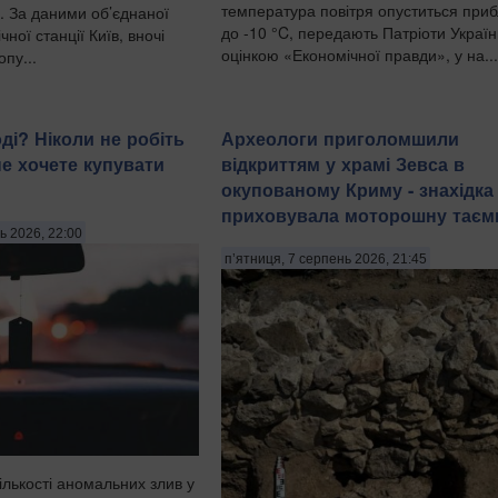
температура повітря опуститься при
. За даними об’єднаної
до -10 °C, передають Патріоти Україн
ної станції Київ, вночі
оцінкою «Економічної правди», у на...
пу...
ді? Ніколи не робіть
Археологи приголомшили
не хочете купувати
відкриттям у храмі Зевса в
окупованому Криму - знахідка
приховувала моторошну тає
ь 2026, 22:00
п’ятниця, 7 серпень 2026, 21:45
ількості аномальних злив у