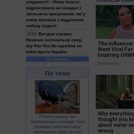
СПОНСОРСЬКИ
людяності: «Нова пошта»
відреагувала на скандал і
звільнила працівників, які у
спеку вигнали з відділення
собаку (відео)
Вигідна справа:
19:52
Названо колосальну суму,
The Influence
яку Кім Чен Ин заробив на
Went Viral For
війні проти України
Inspiring GR
Всі новини
Brainberries
По теме
Why everythin
Побито одразу три
thought you k
температурні рекорди: Київ
about water m
пережив найспекотнішу
wrong
календарну добу за всю