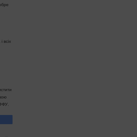
добре
і всіх
истити
свою
 ФФУ.