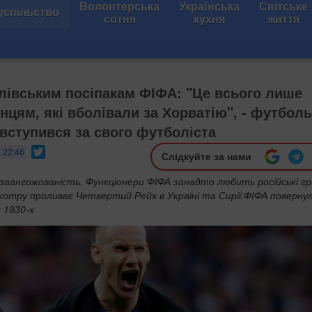
Волонтерська
Українська
Світське
успільство
сотня
кухня
життя
лівським посіпакам ФІФА: "Це всього лише
їнцям, які вболівали за Хорватію", - футбол
 вступився за свого футболіста
Twitter
, 22:46
Слідкуйте за нами
заангожованість. Функціонери ФІФА занадто любить російські гр
 котру проливає Четвертий Рейх в Україні та Сирії.ФІФА поверну
 1930-х