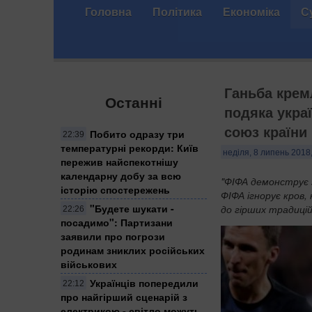
Головна
Політика
Економіка
С
Ганьба крем
Останні
подяка укра
союз країни
Побито одразу три
22:39
температурні рекорди: Київ
неділя, 8 липень 2018
пережив найспекотнішу
календарну добу за всю
"ФІФА демонструє 
історію спостережень
ФІФА ігнорує кров,
"Будете шукати -
до гірших традицій
22:26
посадимо": Партизани
заявили про погрози
родинам зниклих російських
військових
Українців попередили
22:12
про найгірший сценарій з
електрикою - світло можуть