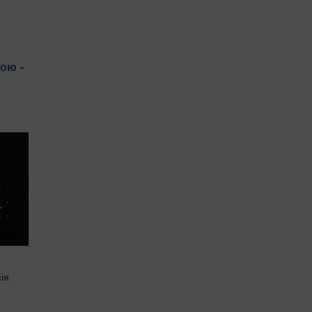
ою -
ія