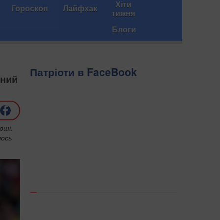
Хіти
Гороскоп
Лайфхак
тижня
Блоги
Патріоти в FaceBook
ьний
оші.
лось