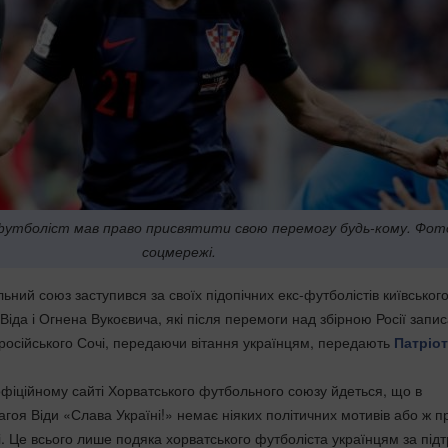
утболіст мав право присвятити свою перемогу будь-кому. Фот
соцмережі.
ний союз заступився за своїх підопічних екс-футболістів київськог
іда і Огнена Вукоєвича, які після перемоги над збірною Росії запи
 російського Сочі, передаючи вітання українцям, передають
Патріо
офіційному сайті Хорватського футбольного союзу йдеться, що в
гоя Віди «Слава Україні!» немає ніяких політичних мотивів або ж п
. Це всього лише подяка хорватського футболіста українцям за підт