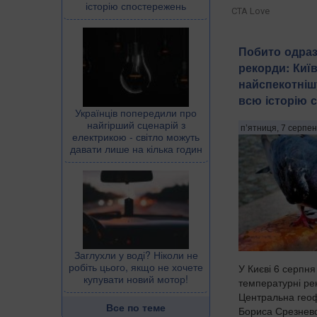
історію спостережень
CTA Love
Побито одраз
рекорди: Киї
найспекотніш
всю історію 
Українців попередили про
найгірший сценарій з
п’ятниця, 7 серпен
електрикою - світло можуть
давати лише на кілька годин
Заглухли у воді? Ніколи не
робіть цього, якщо не хочете
У Києві 6 серпня
купувати новий мотор!
температурні ре
Центральна геоф
Все по теме
Бориса Срезневс