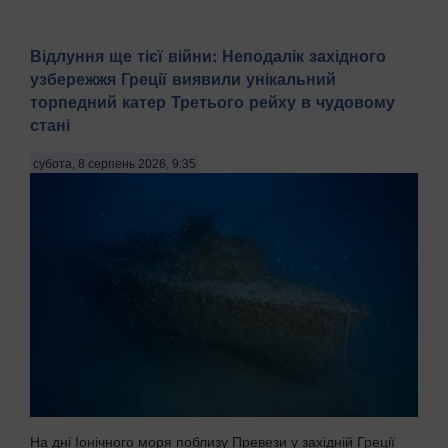
Відлуння ще тієї війни: Неподалік західного
узбережжя Греції виявили унікальний
торпедний катер Третього рейху в чудовому
стані
субота, 8 серпень 2026, 9:35
На дні Іонічного моря поблизу Превези у західній Греції