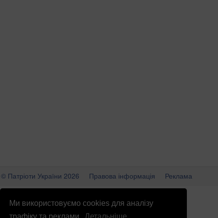
© Патріоти України 2026
Правова інформація
Реклама
info
@
patrioty.org.ua
Ми використовуємо cookies для аналізу
трафіку та реклами.
Детальніше