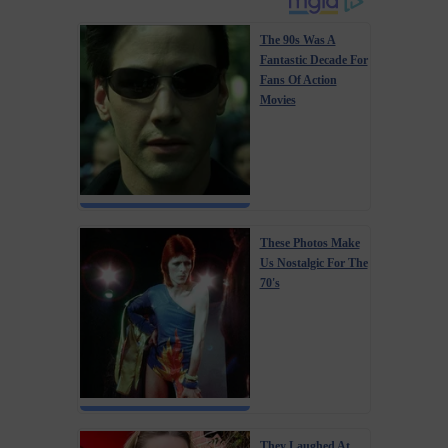
The 90s Was A
Fantastic Decade For
Fans Of Action
Movies
These Photos Make
Us Nostalgic For The
70's
They Laughed At