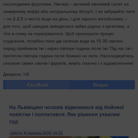
несолодкими фруктами. Увечері – великий овочевий салат на
нежирному кефірі або натуральному йогурті. І не забувайте пити
– по 2-2,5 л чистої води на день: і для гарного метаболізму, і
для того, щоб швидше виводилася зайва рідина з організму, а
тіло в спеку не перегрівалося. Щоб прискорити процес
схуднення, потрібно пити дві склянки води за 15-30 хвилин
перед прийомом їжі і через півтори години після їжі. Під час їжі і
протягом півтори години після бажано не пити. Насолоджуйтесь
сезоном свіжих овочів і фруктів, живіть смачно і з задоволенням!
Джерело:
НВ
FaceBook
Disqus
На Львівщині чоловік відмовився від бойової
повістки і поплатився: Яке рішення ухвалив
суд
субота, 8 серпень 2026, 10:22