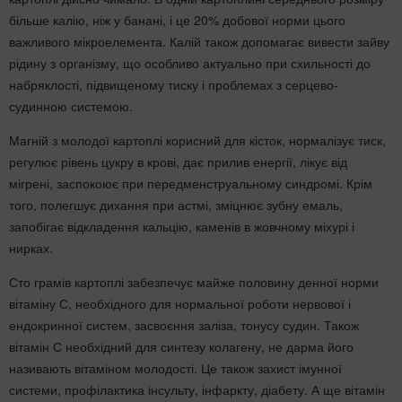
більше калію, ніж у банані, і це 20% добової норми цього
важливого мікроелемента. Калій також допомагає вивести зайву
рідину з організму, що особливо актуально при схильності до
набряклості, підвищеному тиску і проблемах з серцево-
судинною системою.
Магній з молодої картоплі корисний для кісток, нормалізує тиск,
регулює рівень цукру в крові, дає прилив енергії, лікує від
мігрені, заспокоює при передменструальному синдромі. Крім
того, полегшує дихання при астмі, зміцнює зубну емаль,
запобігає відкладення кальцію, каменів в жовчному міхурі і
нирках.
Сто грамів картоплі забезпечує майже половину денної норми
вітаміну С, необхідного для нормальної роботи нервової і
ендокринної систем, засвоєння заліза, тонусу судин. Також
вітамін С необхідний для синтезу колагену, не дарма його
називають вітаміном молодості. Це також захист імунної
системи, профілактика інсульту, інфаркту, діабету. А ще вітамін