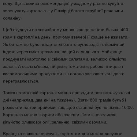
воду. Ще важлива рекомендація: у жодному разі не купуйте
зеленувату картоплю – у її шкірці багато отруйної речовини
соланіну.
Щоб схуднути на звичайному меню, краще не їсти більше 400
грамів картоплі на день, причому ввечері її краще не вживати.
Як би там не було, в картоплі багато вуглеводів і глікемічний
індекс через вміст крохмалю вищий середнього. Найкраще
поєднувати картоплю зі свіжими салатами, великою кількістю
зелені. А ось із м'ясом, яйцями, томатами, рибою, птицею і
кисломолочними продуктами він погано засвоюється і довго
перетравлюється.
Також на молодій картоплі можна проводити розвантажувальні
дні (наприклад, два дні на тиждень). Взяти 800 грамів бульб і
розділити на три прийоми, так, щоб останній був не пізніш 16:00.
Картоплю можна зварити або запекти і їсти з невеликою
кількістю оливкової олії, зеленню, свіжими овочами.
Вранці та в якості перекусів і протягом дня можна ласувати