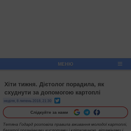
МЕНЮ
Хіти тижня. Дієтолог порадила, як
схуднути за допомогою картоплі
Twitter
неділя, 8 липень 2018, 21:30
Слідкуйте за нами
Тетяна Годард розповіла правила вживання молодої картоплі,
багатої органічними кислотами і клітковиною, вітамінами і