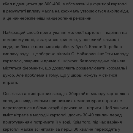
кКал підвищиться до 300-400, в обсмаженій у фритюрі картоплі
в результаті впливу масла на крохмаль утворюються акріломіди,
а це найнебезпечніші канцерогенні речовини.
Найкращий спосіб приготування молодої картоплі – варіння на
помірному вогні, із закритою кришкою, у невеликій кількості
води, не більше половини від обсягу бульб. Класти її треба в
киплячу воду – це збереже вітамін С. Найкорисніше їсти молоду
картоплю, зваривши прямо зі шкіркою: безпосередньо під нею
містяться ферменти, що дозволяють розщеплювати крохмаль і
цукор. Але проблема в тому, що у шкірці можуть міститися
нітрати.
Ось кілька антинітратних заходів. Зберігайте молоду картоплю в
холодильнику, оскільки при низьких температурах нітрати не
перетворяться в більш отруйні речовини – нітрити. Щоб знизити
вміст нітратів в молодій картоплі, досить 30-40 хвилин перед
приготуванням потримати її у воді. Крім того, під час варіння
картоплі майже всі нітрати за перші 30 хвилин переходять у