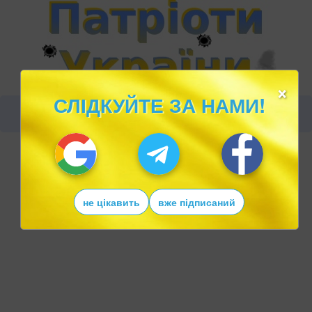
×
СЛІДКУЙТЕ ЗА НАМИ!
не цікавить
вже підписаний