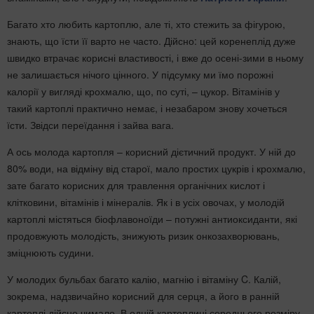
Багато хто любить картоплю, але ті, хто стежить за фігурою,
знають, що їсти її варто не часто. Дійсно: цей коренеплід дуже
швидко втрачає корисні властивості, і вже до осені-зими в ньому
не залишається нічого цінного. У підсумку ми їмо порожні
калорії у вигляді крохмалю, що, по суті, – цукор. Вітамінів у
такий картоплі практично немає, і незабаром знову хочеться
їсти. Звідси переїдання і зайва вага.
А ось молода картопля – корисний дієтичний продукт. У ній до
80% води, на відміну від старої, мало простих цукрів і крохмалю,
зате багато корисних для травлення органічних кислот і
клітковини, вітамінів і мінералів. Як і в усіх овочах, у молодій
картоплі містяться біофлавоноїди – потужні антиоксиданти, які
продовжують молодість, знижують ризик онкозахворювань,
зміцнюють судини.
У молодих бульбах багато калію, магнію і вітаміну C. Калій,
зокрема, надзвичайно корисний для серця, а його в ранній
картоплі дійсно чимало. В одній картоплині середнього розміру