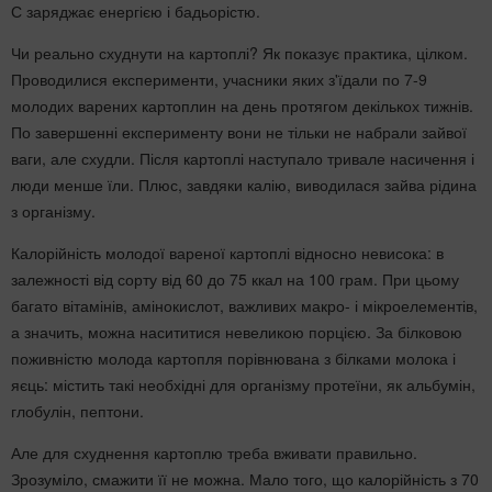
С заряджає енергією і бадьорістю.
Чи реально схуднути на картоплі? Як показує практика, цілком.
Проводилися експерименти, учасники яких з'їдали по 7-9
молодих варених картоплин на день протягом декількох тижнів.
По завершенні експерименту вони не тільки не набрали зайвої
ваги, але схудли. Після картоплі наступало тривале насичення і
люди менше їли. Плюс, завдяки калію, виводилася зайва рідина
з організму.
Калорійність молодої вареної картоплі відносно невисока: в
залежності від сорту від 60 до 75 ккал на 100 грам. При цьому
багато вітамінів, амінокислот, важливих макро- і мікроелементів,
а значить, можна насититися невеликою порцією. За білковою
поживністю молода картопля порівнювана з білками молока і
яєць: містить такі необхідні для організму протеїни, як альбумін,
глобулін, пептони.
Але для схуднення картоплю треба вживати правильно.
Зрозуміло, смажити її не можна. Мало того, що калорійність з 70