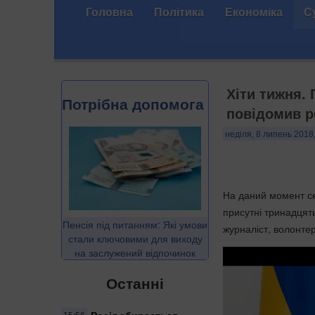
Головна
Політика
Економіка
С
Хіти тижня. 
Потрібна допомога
повідомив ре
неділя, 8 липень 2018
На даний момент се
присутні тринадцять
Пенсія під питанням: Які умови
журналіст, волонте
стали ключовими для виходу
на заслужений відпочинок
Останні
Росія збирається