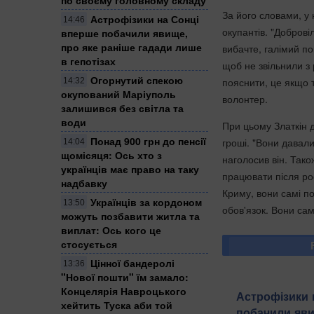
За його словами, у
Астрофізики на Сонці
14:46
окупантів. "Доброві
вперше побачили явище,
про яке раніше гадади лише
вибачте, галімий по
в гепотізах
щоб не звільнили з
Огорнутий спекою
пояснити, це якщо т
14:32
окупований Маріуполь
волонтер.
залишився без світла та
води
При цьому Златкін д
Понад 900 грн до пенсії
гроші. "Вони давал
14:04
щомісяця: Ось хто з
наголосив він. Тако
українців має право на таку
працювати після росі
надбавку
Криму, вони самі по
Українців за кордоном
13:50
обов'язок. Вони самі
можуть позбавити житла та
виплат: Ось кого це
стосується
Цінної бандеролі
13:36
"Нової пошти" їм замало:
Концелярія Навроцького
Астрофізики 
хейтить Туска аби той
побачили яви