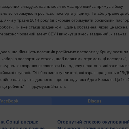
 наведених випадках навіть мови немає про якийсь примус з боку
льно всі отримували російські паспорти у Криму. Ти або українець а
ц, який у травні 2014 року біг скоріше отримувати російський паспор
 роботи. Ти вже стаєш зрадником. Єдина обставина, якою це можна
и законспірований агент СБУ і виконуєш якесь завдання", - вважає
одав, що більшість власників російських паспортів у Криму платили
и хабарі в паспортних столах, щоб першими отримати ці паспорти", 
ж журналіст жорстко висловився і на адресу педагогів, які залишили
йської окупації. "Усі без винятку вчителі, які зараз працюють в "Л/Д
стійно нав'язують ідеологію і пропаганду, яка йде з Кремля. Це їхні
 це роблять", - підсумував Златкін.
FaceBook
Disqus
на Сонці вперше
Огорнутий спекою окуповани
ще, про яке раніше
Маріуполь залишився без світ