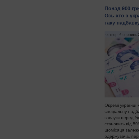
Понад 900 грн
Ось хто з укр
таку надбавк
четвер, 6 серпень 
Окремі українці
спеціальну надба
заслуги перед Ук
становить від 59
щомісяця залежно
одержувача, пер