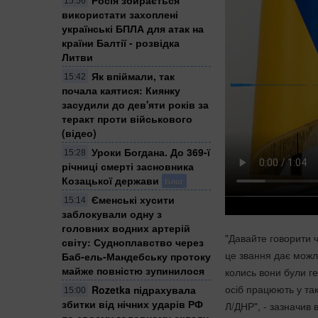
15:56
використати захоплені
українські БПЛА для атак на
країни Балтії - розвідка
Литви
Як впіймали, так
15:42
почала каятися: Киянку
засудили до дев'яти років за
теракт проти військового
(відео)
Уроки Богдана. До 369-ї
15:28
річниці смерті засновника
Козацької держави
Блог
Єменські хусити
15:14
заблокували одну з
головних водних артерій
"Давайте говорити 
світу: Судноплавство через
це звання дає можли
Баб-ель-Мандебську протоку
майже повністю зупинилося
колись вони були ге
осіб працюють у так
Rozetka підрахувала
15:00
збитки від нічних ударів РФ
Л/ДНР", - зазначив в
по своєму головному складу