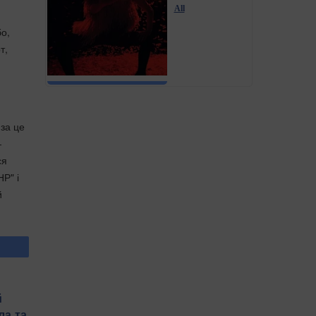
All
бо,
т,
 за це
-
ся
НР" і
й
й
ла та