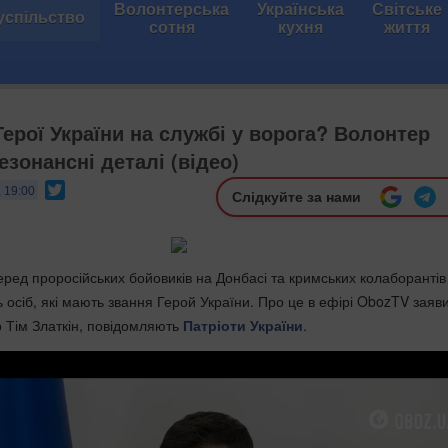
Волонтерська
Українська
Світське
успільство
сотня
кухня
життя
Герої України на службі у ворога? Волонтер
зонансні деталі (відео)
Twitter
, 19:00
Слідкуйте за нами
ред проросійських бойовиків на Донбасі та кримських колаборантів
 осіб, які мають звання Герой України. Про це в ефірі
ObozTV
заяв
р Тім Златкін, повідомляють
Патріоти України
.