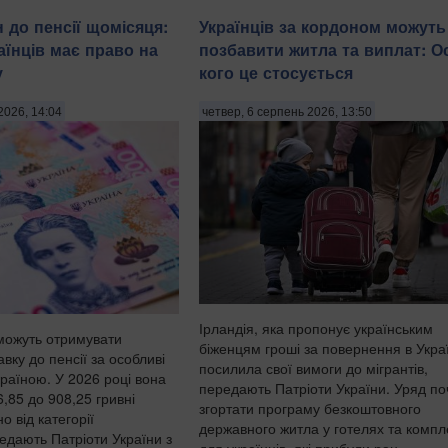
ніч на 6 серпня, залишився без світла
 до пенсії щомісяця:
Українців за кордоном можуть
води, передають Патріоти України з
аїнців має право на
позбавити житла та виплат: О
посиланням на легітимну Маріупольс
у
кого це стосується
міську раду. . "У тимчасо...
2026, 14:04
четвер, 6 серпень 2026, 13:50
Ірландія, яка пропонує українським
 можуть отримувати
біженцям гроші за повернення в Укра
вку до пенсії за особливі
посилила свої вимоги до мігрантів,
раїною. У 2026 році вона
передають Патріоти України. Уряд по
6,85 до 908,25 гривні
згортати програму безкоштовного
 від категорії
державного житла у готелях та компл
едають Патріоти України з
для українців, які прибули ран...