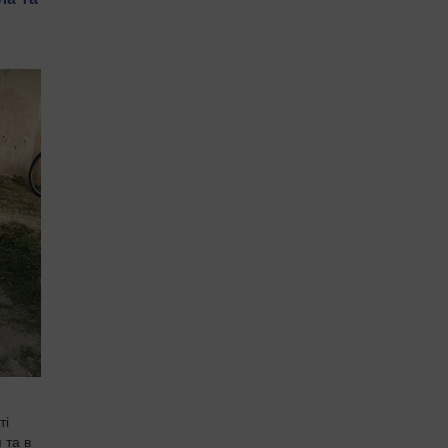
ті
 та в