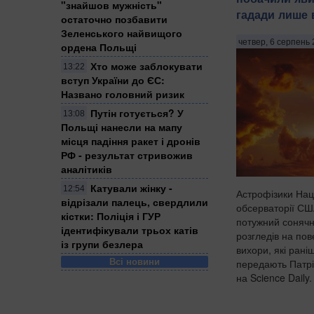
"знайшов мужність"
гадади лише в
остаточно позбавити
Зеленського найвищого
четвер, 6 серпень 
ордена Польщі
Хто може заблокувати
13:22
вступ України до ЄС:
Названо головний ризик
Путін готується? У
13:08
Польщі нанесли на мапу
місця падіння ракет і дронів
РФ - результат стривожив
аналітиків
Катували жінку -
12:54
Астрофізики Нац
відрізали палець, свердлили
обсерваторії СШ
кістки: Поліція і ГУР
потужний сонячн
ідентифікували трьох катів
розгледів на пов
із групи безлера
вихори, які рані
Всі новини
передають Патрі
на Science Daily.