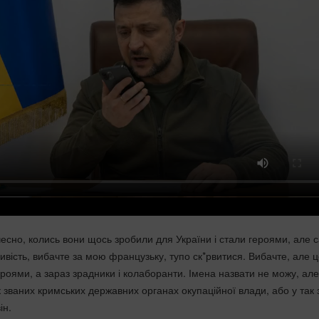
чесно, колись вони щось зробили для України і стали героями, але 
вість, вибачте за мою французьку, тупо ск*рвитися. Вибачте, але 
роями, а зараз зрадники і колаборанти. Імена назвати не можу, але
 званих кримських державних органах окупаційної влади, або у так 
ін.