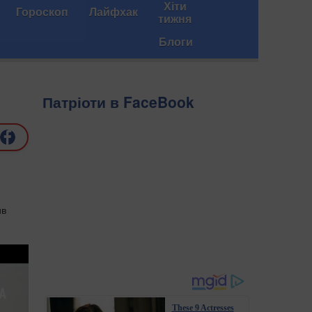
Хіти
Гороскоп
Лайфхак
тижня
Блоги
Патріоти в FaceBook
ив
These 9 Actresses