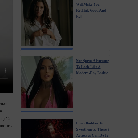
Will Make You
Rethink Good And
Evil!
She Spent A Fortune
To Look Like A
Modern-Day Barbie
саме
це
 ці 13
From Baddies To
званих
Sweethearts: These 9
Actresses Can Do It