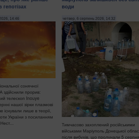
 гепотізах
води
2026, 14:46
четвер, 6 серпень 2026, 14:32
іональної сонячної
А здійснили прорив:
ий телескоп Inouye
ерхні нашої зірки плазмові
ше існували лише в теорії,
оти України з посиланням
 Нест...
Тимчасово захоплений російськими
військами Маріуполь Донецької облас
після вибухів, що пролунали 5 серпня