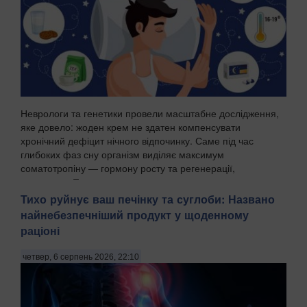
Неврологи та генетики провели масштабне дослідження,
яке довело: жоден крем не здатен компенсувати
хронічний дефіцит нічного відпочинку. Саме під час
глибоких фаз сну організм виділяє максимум
соматотропіну — гормону росту та регенерації,
передають Пат...
Тихо руйнує ваш печінку та суглоби: Названо
найнебезпечніший продукт у щоденному
раціоні
четвер, 6 серпень 2026, 22:10