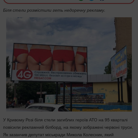
Біля стели розмістили геть недоречну рекламу.
У Кривому Розі біля стели загиблих героїв АТО на 95 кварталі
повісили рекламний білборд, на якому зображені червоні труси.
Як зазанчив депутат міськради Микола Колесник, який