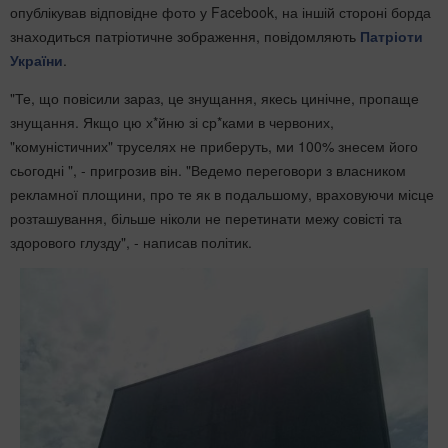
опублікував відповідне фото у Facebook, на іншій стороні борда
знаходиться патріотичне зображення, повідомляють
Патріоти
України
.
"Те, що повісили зараз, це знущання, якесь цинічне, пропаще
знущання. Якщо цю х*йню зі ср*ками в червоних,
"комуністичних" труселях не приберуть, ми 100% знесем його
сьогодні ", - пригрозив він. "Ведемо переговори з власником
рекламної площини, про те як в подальшому, враховуючи місце
розташування, більше ніколи не перетинати межу совісті та
здорового глузду", - написав політик.