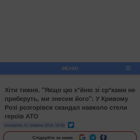
МЕНЮ
Хіти тижня. "Якщо цю х*йню зі ср*ками не
приберуть, ми знесем його": У Кривому
Розі розгорівся скандал навколо стели
героїв АТО
Twitter
понеділок, 21 травень 2018, 19:30
Слідкуйте за нами