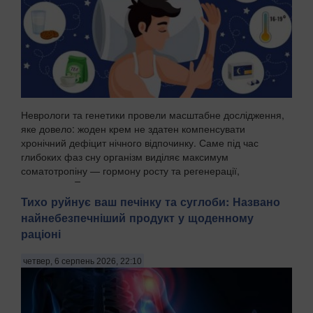
Неврологи та генетики провели масштабне дослідження,
яке довело: жоден крем не здатен компенсувати
хронічний дефіцит нічного відпочинку. Саме під час
глибоких фаз сну організм виділяє максимум
соматотропіну — гормону росту та регенерації,
передають Пат...
Тихо руйнує ваш печінку та суглоби: Названо
найнебезпечніший продукт у щоденному
раціоні
четвер, 6 серпень 2026, 22:10