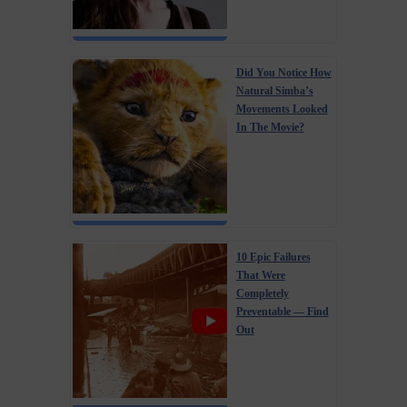
Did You Notice How
Natural Simba’s
Movements Looked
In The Movie?
10 Epic Failures
That Were
Completely
Preventable — Find
Out