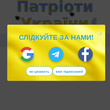
×
СЛІДКУЙТЕ ЗА НАМИ!
не цікавить
вже підписаний