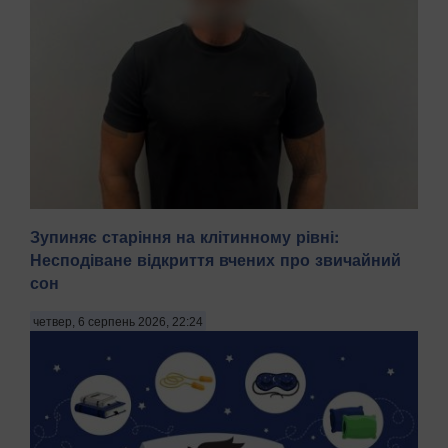
Зупиняє старіння на клітинному рівні:
Несподіване відкриття вчених про звичайний
сон
На Київщині затримали трьох чоловіків віком 18, 43 і 52
років за підозрою у груповому зґвалтуванні 21-річної
четвер, 6 серпень 2026, 22:24
дівчини. Про це повідомила пресслужба Національної
поліції в четвер, 6 серпня, зазначають Патріоти України.
"На Бориспільщині троє чоловіків, з...