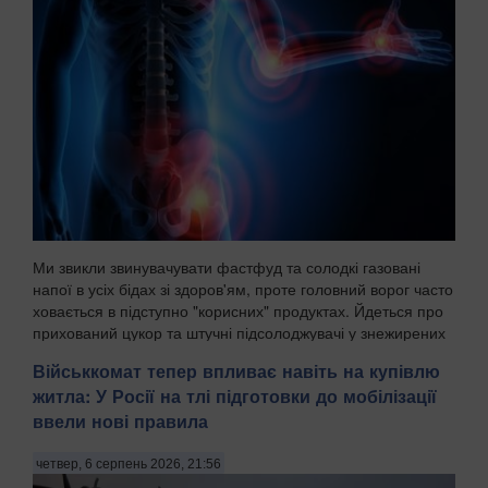
Ми звикли звинувачувати фастфуд та солодкі газовані
напої в усіх бідах зі здоров'ям, проте головний ворог часто
ховається в підступно "корисних" продуктах. Йдеться про
прихований цукор та штучні підсолоджувачі у знежирених
йогуртах, соусах і готових сн...
Військкомат тепер впливає навіть на купівлю
житла: У Росії на тлі підготовки до мобілізації
ввели нові правила
четвер, 6 серпень 2026, 21:56