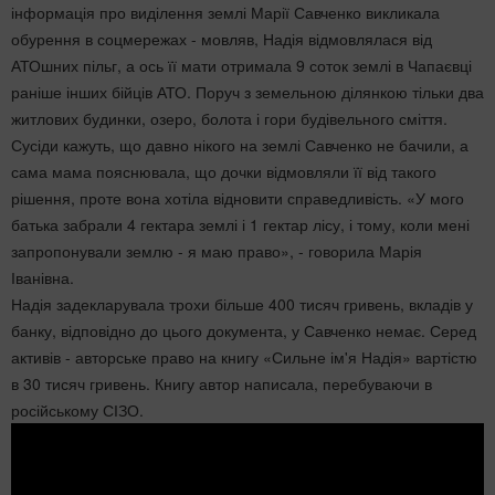
інформація про виділення землі Марії Савченко викликала
обурення в соцмережах - мовляв, Надія відмовлялася від
АТОшних пільг, а ось її мати отримала 9 соток землі в Чапаєвці
раніше інших бійців АТО. Поруч з земельною ділянкою тільки два
житлових будинки, озеро, болота і гори будівельного сміття.
Сусіди кажуть, що давно нікого на землі Савченко не бачили, а
сама мама пояснювала, що дочки відмовляли її від такого
рішення, проте вона хотіла відновити справедливість. «У мого
батька забрали 4 гектара землі і 1 гектар лісу, і тому, коли мені
запропонували землю - я маю право», - говорила Марія
Іванівна.
Надія задекларувала трохи більше 400 тисяч гривень, вкладів у
банку, відповідно до цього документа, у Савченко немає. Серед
активів - авторське право на книгу «Сильне ім'я Надія» вартістю
в 30 тисяч гривень. Книгу автор написала, перебуваючи в
російському СІЗО.