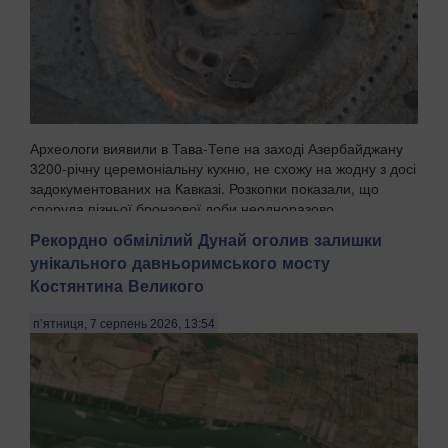
Археологи виявили в Тава-Тепе на заході Азербайджану
3200-річну церемоніальну кухню, не схожу на жодну з досі
задокументованих на Кавказі. Розкопки показали, що
споруда пізньої бронзової доби неодноразово
перебудовувалась протягом поколінь, а попередні...
Рекордно обмілілий Дунай оголив залишки
унікального давньоримського мосту
Костянтина Великого
п’ятниця, 7 серпень 2026, 13:54