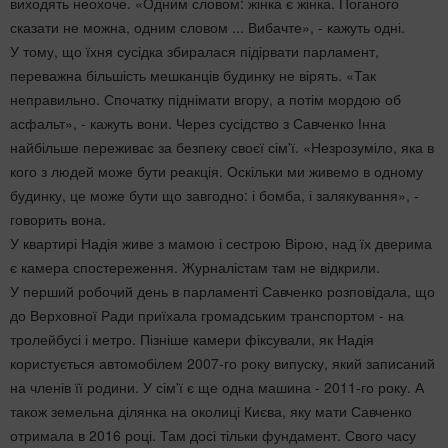
виходять неохоче. «Одним словом: жінка є жінка. Поганого
сказати не можна, одним словом ... Вибачте», - кажуть одні.
У тому, що їхня сусідка збиралася підірвати парламент,
переважна більшість мешканців будинку не вірять. «Так
неправильно. Спочатку піднімати вгору, а потім мордою об
асфальт», - кажуть вони. Через сусідство з Савченко Інна
найбільше переживає за безпеку своєї сім'ї. «Незрозуміло, яка в
кого з людей може бути реакція. Оскільки ми живемо в одному
будинку, це може бути що завгодно: і бомба, і залякування», -
говорить вона.
У квартирі Надія живе з мамою і сестрою Вірою, над їх дверима
є камера спостереження. Журналістам там не відкрили.
У перший робочий день в парламенті Савченко розповідала, що
до Верховної Ради приїхала громадським транспортом - на
тролейбусі і метро. Пізніше камери фіксували, як Надія
користується автомобілем 2007-го року випуску, який записаний
на членів її родини. У сім'ї є ще одна машина - 2011-го року. А
також земельна ділянка на околиці Києва, яку мати Савченко
отримала в 2016 році. Там досі тільки фундамент. Свого часу