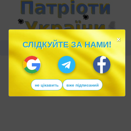
×
СЛІДКУЙТЕ ЗА НАМИ!
не цікавить
вже підписаний