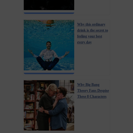
Why this ordinary
drink is the secret to
feeling your best
every day
Why Big Bang
Theory Fans Despise
These 8 Characters