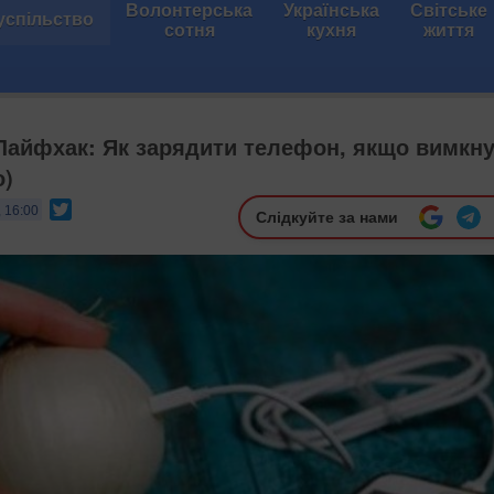
Волонтерська
Українська
Світське
успільство
сотня
кухня
життя
 Лайфхак: Як зарядити телефон, якщо вимкн
о)
Twitter
, 16:00
Слідкуйте за нами