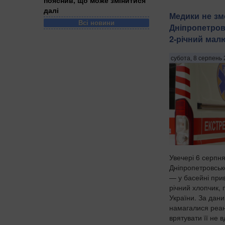
далі
Медики не зм
Всі новини
Дніпропетров
2-річний мал
субота, 8 серпень 
Увечері 6 серпн
Дніпропетровсько
— у басейні при
річний хлопчик,
України. За дан
намагалися реан
врятувати її не в