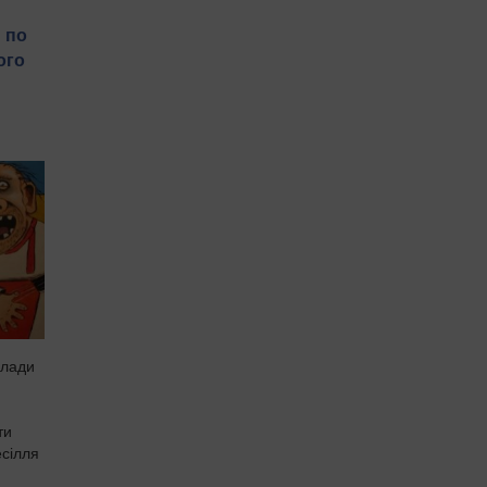
 по
ого
влади
ти
есілля