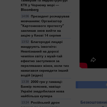
КТК у Чорному морі —
Bloomberg
Президент розчарував
14:06
мовчанням: Організатор
"Картонкового протесту"
закликав знов вийти на
акцію у Києві 14 серпня
Благородні лицарі
13:52
мандрують інкогніто:
Невпізнаний на дорозі
чемпіон світу з муай-тай
ефектно заступився за
переляканих жінок, коли тих
намагався скривдити інший
водій (відео)
2000 грн у гаманці:
13:38
Банкір пояснив, навіщо
Україні знадобилася нова
найбільша купюра
Безкоштовний
Російський дрон
13:24
влучив по локомотиву