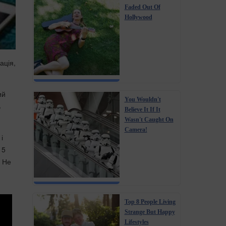
Faded Out Of
Hollywood
ація,
ий
You Wouldn't
ь
Believe It If It
Wasn't Caught On
Camera!
і
15
. Не
Top 8 People Living
Strange But Happy
Lifestyles