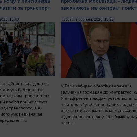
ь кому з пенсіонерів
прихована мобілізація - люде
латити за транспорт
заманюють на контракт повіс
2026, 15:40
субота, 8 серпень 2026, 15:25
 пенсійного посвідчення,
У Росії набирає обертів кампанія із
ри можуть безкоштовно
залучення громадян до контрактної с
ромадським транспортом.
У низці регіонів людям розсилають по
вий проїзд поширюється
нібито для "уточнення даних", однак 
иди транспорту, а в
явки до військкоматів їх можуть схиля
 його умови визначає
підписання контракту на військову сл
ередають П...
пере...