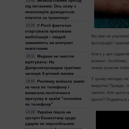
15:40
під питанням: Ось кому з
пенсіонерів доведеться
платити за транспорт
У Росії фактично
15:25
стартувала прихована
Ми вже не уявляємо
мобілізація - людей
заманюють на контракт
фотографії і заміт
повістками
Але є у цих гаджет
Медики не змогли
15:11
момент. Особливо, 
врятувати: На
немає розетки побл
Дніпропетровщині трагічно
загинув 2-річний малюк
У цьому випадку на
Росіянку вийшла заміж
14:45
викрутка! Правда, 
за чеха по телефону і
хвилин. Але цього 
вимагала політичного
притулку в країні "чоловіка
вірите? Подивіться
по телефону"
Україна пішла на
14:28
зустріч Казахстану щодо
ударів по неросійським
танкерам та інфраструктурі