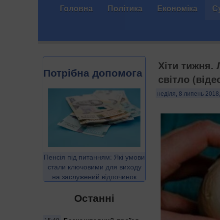
Головна
Політика
Економіка
С
Хіти тижня.
Потрібна допомога
світло (віде
неділя, 8 липень 2018
Пенсія під питанням: Які умови
стали ключовими для виходу
на заслужений відпочинок
Останні
Безкоштовний проїзд