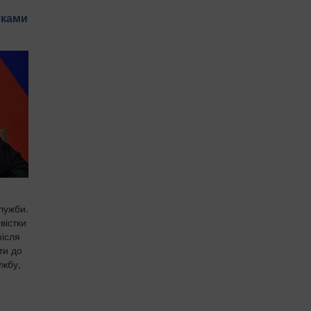
й
тками
лужби.
вістки
після
ти до
ужбу,