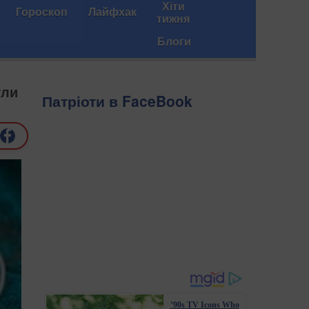
Хіти
Гороскоп
Лайфхак
тижня
Блоги
ули
Патріоти в FaceBook
’90s TV Icons Who