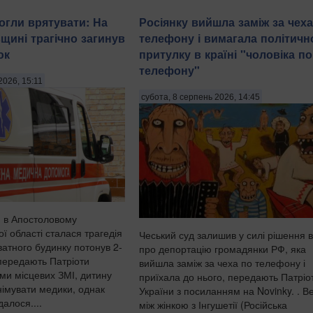
огли врятувати: На
Росіянку вийшла заміж за чеха
щині трагічно загинув
телефону і вимагала політичн
юк
притулку в країні "чоловіка по
телефону"
2026, 15:11
субота, 8 серпень 2026, 14:45
я в Апостоловому
ї області сталася трагедія
Чеський суд залишив у силі рішення 
ватного будинку потонув 2-
про депортацію громадянки РФ, яка
 передають Патріоти
вийшла заміж за чеха по телефону і
ими місцевих ЗМІ, дитину
приїхала до нього, передають Патріо
імувати медики, однак
України з посиланням на Novinky. . В
далося....
між жінкою з Інгушетії (Російська