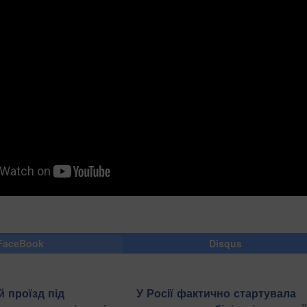
FaceBook
Disqus
 проїзд під
У Росії фактично стартувала