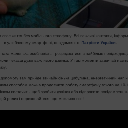
 своє життя без мобільного телефону. Всі важливі контакти, інформ
ки - в улюбленому смартфоні, повідомляють
Патріоти України
.
ів така маленька особливість - розряджатися в найбільш непідходящ
коли чекаєш дуже важливого дзвінка. У такі моменти зазвичай навіт
изу.
 допомогу вам прийде звичайнісінька цибулина, енергетичний напій 
таким способом можна продовжити роботу смартфону всього на 10-
цілком вистачить, щоб зробити дзвінок або відправити повідомлення
 цей ролик і переконайтеся, що можливо все!