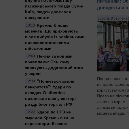
питанням: Ос
пасажирського поїзда Суми-
доведеться п
Київ, людей довелося
евакуювати
субота, 8 серпень 
Кремль більше
13:10
мовчить: Що приховують
після вибухів із російськими
високопоставленими
військовими
Пенсія за новими
12:40
правилами: Ось кому
зарахують додатковий стаж
у серпні
Попри наявність
"Почнеться хвиля
12:30
не всі пенсіоне
банкрутств": Удари по
користуватися г
складах Wildberries
Право на пільго
викликали шок у секторі
лише на окремі в
роздрібної торгівлі РФ
деяких випадках
Удари по НПЗ не
12:22
місцева влада, п
змусили Кремль піти на
переговори: Експерт
пояснив, що може змінитися