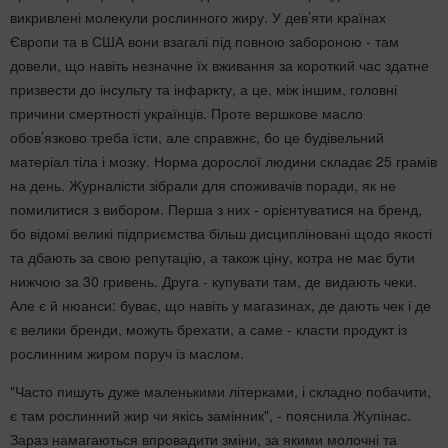
викривлені молекули рослинного жиру. У дев’яти країнах
Європи та в США вони взагалі під повною забороною - там
довели, що навіть незначне їх вживання за короткий час здатне
призвести до інсульту та інфаркту, а це, між іншим, головні
причини смертності українців. Проте вершкове масло
обов’язково треба їсти, але справжнє, бо це будівельний
матеріал тіла і мозку. Норма дорослої людини складає 25 грамів
на день. Журналісти зібрали для споживачів поради, як не
помилитися з вибором. Перша з них - орієнтуватися на бренд,
бо відомі великі підприємства більш дисципліновані щодо якості
та дбають за свою репутацію, а також ціну, котра не має бути
нижчою за 30 гривень. Друга - купувати там, де видають чеки.
Але є й нюанси: буває, що навіть у магазинах, де дають чек і де
є велики бренди, можуть брехати, а саме - класти продукт із
рослинним жиром поруч із маслом.
"Часто пишуть дуже маленькими літерками, і складно побачити,
є там рослинний жир чи якісь замінник", - пояснила Жупінас.
Зараз намагаються впровадити зміни, за якими молочні та