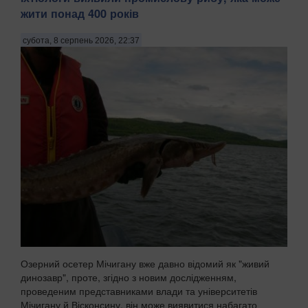
жити понад 400 років
субота, 8 серпень 2026, 22:37
Озерний осетер Мічигану вже давно відомий як "живий
динозавр", проте, згідно з новим дослідженням,
проведеним представниками влади та університетів
Мічигану й Вісконсину, він може виявитися набагато