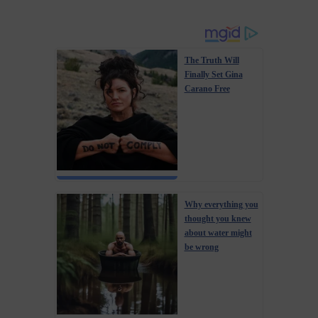
The Truth Will
Finally Set Gina
Carano Free
Why everything you
thought you knew
about water might
be wrong