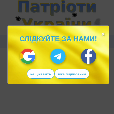
×
СЛІДКУЙТЕ ЗА НАМИ!
не цікавить
вже підписаний