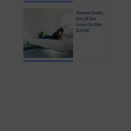
Magnetic Floating
Bed: All That
Luxury For Mere
$1.6 Mil?