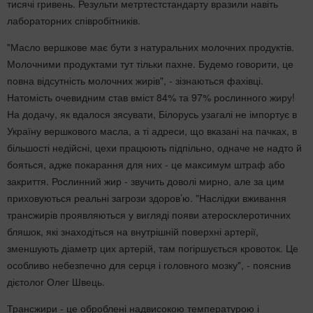
тисячі гривень. Результи метртестстандарту вразили навіть
лабораторних співробітників.
"Масло вершкове має бути з натуральних молочних продуктів.
Молочними продуктами тут тільки пахне. Будемо говорити, це
повна відсутність молочних жирів", - зізнаються фахівці.
Натомість очевидним став вміст 84% та 97% рослинного жиру!
На додачу, як вдалося зясувати, Білорусь узагалі не імпортує в
Україну вершкового масла, а ті адреси, що вказані на пачках, в
більшості недійсні, цехи працюють підпільно, одначе не надто й
бояться, адже покарання для них - це максимум штраф або
закриття. Рослинний жир - звучить доволі мирно, але за цим
приховуються реальні загрози здоров’ю. "Наслідки вживання
трансжирів проявляються у вигляді появи атеросклеротичних
бляшок, які знаходіться на внутрішній поверхні артерії,
зменшують діаметр цих артерій, там погіршується кровоток. Це
особливо небезпечно для серця і головного мозку", - пояснив
дієтолог Олег Швець.
Трансжири - це оброблені надвисокою температурою і