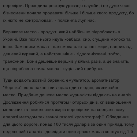
перевірки. Проходила реструктуризація служби, і не дуже чесні
бізнесмени почали продавати більше і більше свого продукту, бо
їх ніхто не контролював", - пояснила Жупінас.
Вершкове масло - продукт, який найбільше підробляють в
Україні. Вже після нього йдуть ковбаса, сир, сгущене молоко та
інше. Замінники масла - пальмова олія та інші жири, наприклад,
дешевий курячий, а найстрашніше - гідрогенізовані, тобто,
трансжири. Вони дешевше вершків у кілька разів, а це значить,
що підроблена пачка масла - суцільний прибуток.
Туди додають жовтий барвник, емульгатор, ароматизатор
"Вершки", воно пахне і виглядає один в один, як звичайне
масло. Придбане дешеве масло журналісти віддають на аналіз.
Дослідження робилися протягом чотирьох днів, співвідношення
молочних та немолочних жирів перевіряли на спеціальному
апараті методом так званої газової хромотографії. Обладання
для цього дороге, понад 100 тисяч доларів за один прилад, тому
недешевий і аналіз - дослідити один зразок масла коштує від 1,5