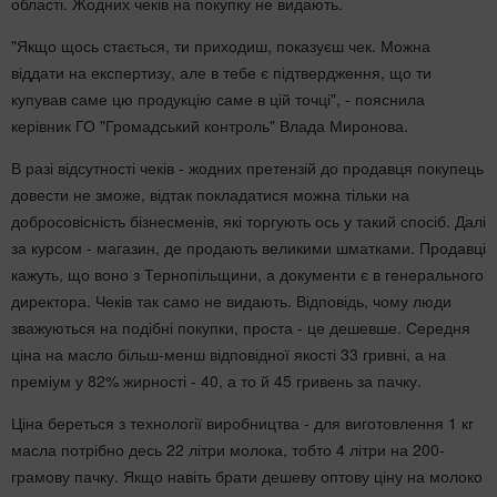
області. Жодних чеків на покупку не видають.
"Якщо щось стається, ти приходиш, показуєш чек. Можна
віддати на експертизу, але в тебе є підтвердження, що ти
купував саме цю продукцію саме в цій точці", - пояснила
керівник ГО "Громадський контроль" Влада Миронова.
В разі відсутності чеків - жодних претензій до продавця покупець
довести не зможе, відтак покладатися можна тільки на
добросовісність бізнесменів, які торгують ось у такий спосіб. Далі
за курсом - магазин, де продають великими шматками. Продавці
кажуть, що воно з Тернопільщини, а документи є в генерального
директора. Чеків так само не видають. Відповідь, чому люди
зважуються на подібні покупки, проста - це дешевше. Середня
ціна на масло більш-менш відповідної якості 33 гривні, а на
преміум у 82% жирності - 40, а то й 45 гривень за пачку.
Ціна береться з технології виробництва - для виготовлення 1 кг
масла потрібно десь 22 літри молока, тобто 4 літри на 200-
грамову пачку. Якщо навіть брати дешеву оптову ціну на молоко