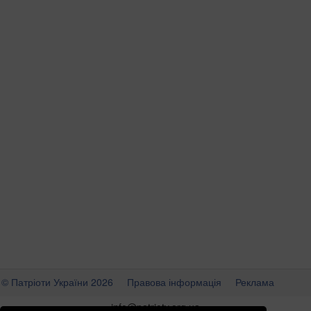
© Патріоти України 2026
Правова інформація
Реклама
info
@
patrioty.org.ua