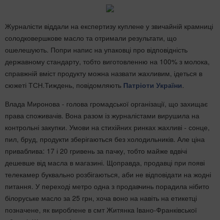
Журналісти віддали на експертизу куплене у звичайній крамниці
солодковершкове масло та отримали результати, що
ошелешують. Попри напис на упаковці про відповідність
державному стандарту, тобто виготовленню на 100% з молока,
справжній вміст продукту можна назвати жахливим, ідеться в
сюжеті ТСН.Тиждень, повідомляють
Патріоти України
.
Влада Миронова - голова громадської організації, що захищає
права споживачів. Вона разом із журналістами вирушила на
контрольні закупки. Умови на стихійних ринках жахливі - сонце,
пил, бруд, продукти зберігаються без холодильників. Але ціна
приваблива: 17 і 20 гривень за пачку, тобто майже вдвічі
дешевше від масла в магазині. Щоправда, продавці при появі
телекамер буквально розбігаються, аби не відповідати на жодні
питання. У переході метро одна з продавчинь порадила нібито
білоруське масло за 25 грн, хоча воно на навіть на етикетці
позначене, як вироблене в смт Житянка Івано-Франківської