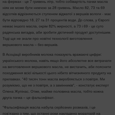
на фермах - це 7 гривень літр, тобто собівартість пачки масла
ніяк не може бути нижчою за 28 гривень. Масло 82, 73 та 69
відсотків відрізняються ступенем віджатої з вершків вологи - має
бути відповідно 18, 27 та 31 процентів води. До слова, у Європі
немає іншого масла, окрім 82% жирності, а 73 і 69 - це суто
радянська вигадка, аби зробити дієтичний продукт доступнішим.
Тоді ще не знали про новітні технології виготовлення
вершкового масла – без вершків.
В Асоціації виробників молока показують вражаючі цифри:
українського молока, навіть якщо його абсолютне все витрачати
на виготовлення вершкового масла, не вистачить, аби пояснити
походження всієї кількості цього нібито вітчизняного продукту на
прилавках. "40 тисяч тонн масла виробляється з повітря. Ми
розуміємо, що не з повітря, а з замінників", - констатує експерт
Олена Жупінас. Отже, майже половина масла, тобто кожна
друга пачка – це фальсифікат.
"Фальсифікація масла набула серйозних розмахів, і це
пов’язано з тим, що останні роки накладено мораторій на