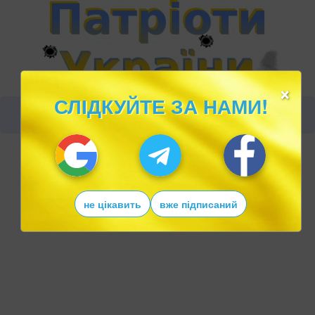
×
СЛІДКУЙТЕ ЗА НАМИ!
не цікавить
вже підписаний