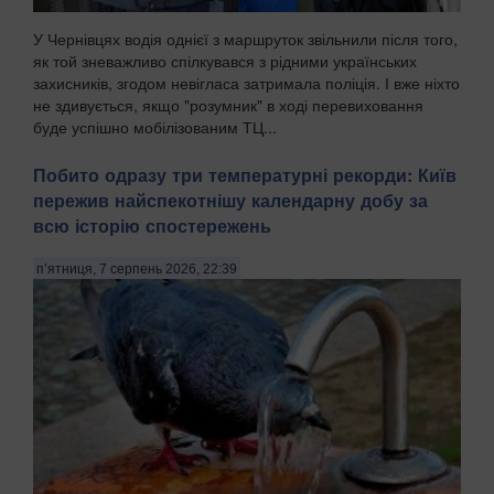
У Чернівцях водія однієї з маршруток звільнили після того,
як той зневажливо спілкувався з рідними українських
захисників, згодом невігласа затримала поліція. І вже ніхто
не здивується, якщо "розумник" в ході перевиховання
буде успішно мобілізованим ТЦ...
Побито одразу три температурні рекорди: Київ
пережив найспекотнішу календарну добу за
всю історію спостережень
п’ятниця, 7 серпень 2026, 22:39