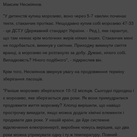
Максим Несміянов.
"У дитинстві купиш морозиво, воно через 5-7 хвилин починає
текти, стаканчик протікає. Нещодавно купив собі морозиво 47-33
- це ДСТУ (Державний стандарт України. - Ред.), яке гарантує,
що там немає крім молочних жирів ніяких інших. Стаканчик мені
не подобається, викинув у смітник. Приходжу викинути сміття
вранці, а морозиво не розтануло за добу. Думаю, нічого собі.
Випадковість? Нічого подібного", - підкреслив він.
Крім того, Несміянов звернув увагу на продовження терміну
зберігання ласощів.
"Раніше морозиво зберігалося 10-12 місяців. Сьогодні підходиш і
є морозиво, яке зберігається два роки. Як вони примудрилися
продовжити життя морозиву? Хлопці вирішили, що навіщо
прострочку викидати, якщо можна додати хімічні елементи і
продавати два роки. У нашій країні, де йде системне
відключення електроенергії, виробник чомусь вирішив, що два
роки можна утримувати одну і ту ж температуру. Повний