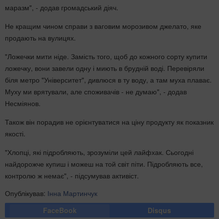
маразм", - додав громадський діяч.
Не кращим чином справи з ваговим морозивом джелато, яке
продають на вулицях.
"Ложечки мити ніде. Замість того, щоб до кожного сорту купити
ложечку, вони завели одну і миють в брудній воді. Перевіряли
біля метро "Університет", дивлюся в ту воду, а там муха плаває.
Муху ми врятували, але споживачів - не думаю", - додав
Несміянов.
Також він порадив не орієнтуватися на ціну продукту як показник
якості.
"Хлопці, які підробляють, зрозуміли цей лайфхак. Сьогодні
найдорожче купиш і можеш на той світ піти. Підробляють все,
контролю ж немає", - підсумував активіст.
Опублікував:
Інна Мартинчук
FaceBook
Disqus