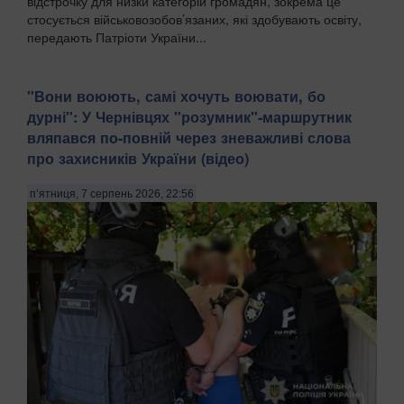
відстрочку для низки категорій громадян, зокрема це
стосується військовозобов’язаних, які здобувають освіту,
передають Патріоти України...
​"Вони воюють, самі хочуть воювати, бо
дурні": У Чернівцях "розумник"-маршрутник
вляпався по-повній через зневажливі слова
про захисників України (відео)
п’ятниця, 7 серпень 2026, 22:56