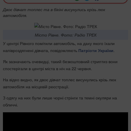
Двоє дівчат топлес та в бікіні висунулись крізь люк
автомобіля.
Місто Рівне. Фото: Радіо ТРЕК
У центрі Рівного помітили автомобіль, на даху якого їхали
напівроздягнені дівчата, повідомляють
Патріоти України
.
Як зазначають очевидці, такий безкоштовний стриптиз вони
спостерігали в центрі міста в ніч на 22 червня.
На відео видно, як двоє дівчат топлес висунулись крізь люк
автомобіля на місцевій реєстрації.
З одягу на них були лише чорні стрінги та темні окуляри на
обличчі.