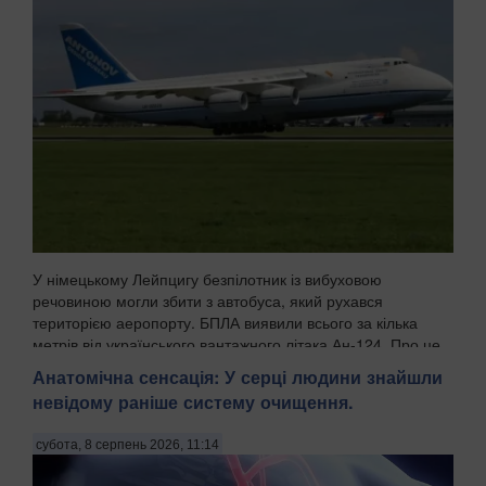
У німецькому Лейпцигу безпілотник із вибуховою
речовиною могли збити з автобуса, який рухався
територією аеропорту. БПЛА виявили всього за кілька
метрів від українського вантажного літака Ан-124. Про це
пише WELT із посиланням на німецькі органи безпек...
Анатомічна сенсація: У серці людини знайшли
невідому раніше систему очищення.
субота, 8 серпень 2026, 11:14