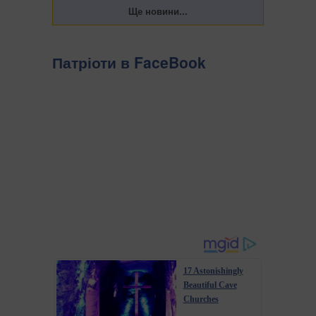
Патріоти в FaceBook
17 Astonishingly
Beautiful Cave
Churches