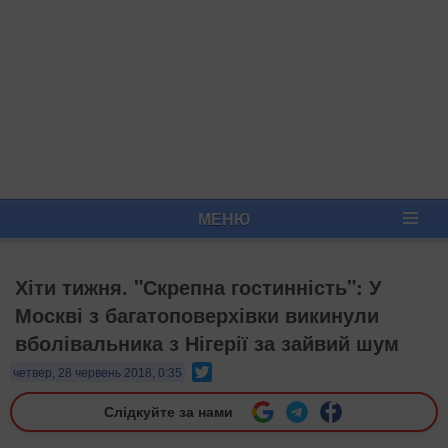
МЕНЮ
Хіти тижня. "Скрепна гостинність": У
Москві з багатоповерхівки викинули
вболівальника з Нігерії за зайвий шум
Twitter
четвер, 28 червень 2018, 0:35
Слідкуйте за нами