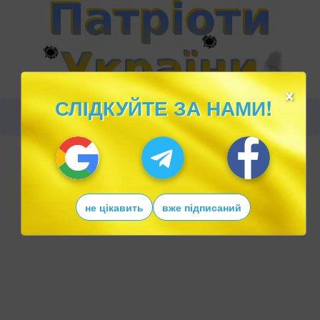
×
СЛІДКУЙТЕ ЗА НАМИ!
не цікавить
вже підписаний