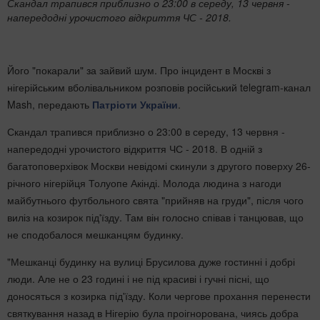
Скандал трапився приблизно о 23:00 в середу, 13 червня -
напередодні урочистого відкриття ЧС - 2018.
Його "покарали" за зайвий шум. Про інцидент в Москві з
нігерійським вболівальником розповів російський telegram-канал
Mash, передають
Патріоти України
.
Скандал трапився приблизно о 23:00 в середу, 13 червня -
напередодні урочистого відкриття ЧС - 2018. В одній з
багатоповерхівок Москви невідомі скинули з другого поверху 26-
річного нігерійця Толуопе Акінді. Молода людина з нагоди
майбутнього футбольного свята "прийняв на груди", після чого
виліз на козирок під'їзду. Там він голосно співав і танцював, що
не сподобалося мешканцям будинку.
"Мешканці будинку на вулиці Брусилова дуже гостинні і добрі
люди. Але не о 23 годині і не під красиві і гучні пісні, що
доносяться з козирка під'їзду. Коли чергове прохання перенести
святкування назад в Нігерію була проігнорована, чиясь добра