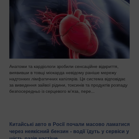
Анатоми та кардіологи зробили сенсаційне відкриття,
виявивши в товщі міокарда невідому раніше мережу
надтонких лімфатичних капілярів. Ця система відповідає
за виведення зайвої рідини, токсинів та продуктів розпаду
безпосередньо із серцевого м'яза, пере...
Китайські авто в Росії почали масово ламатися
через неякісний бензин - водії їдуть у сервіси у
шість разів частіше