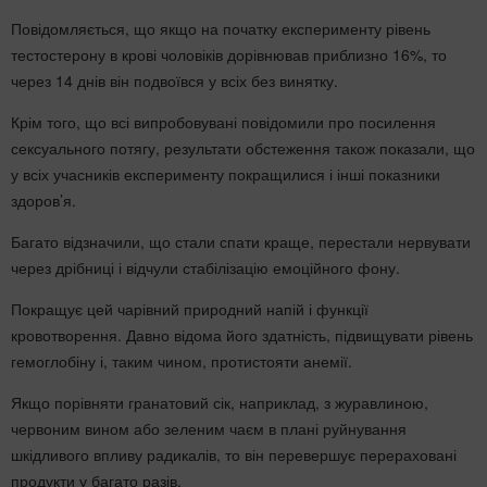
Повідомляється, що якщо на початку експерименту рівень
тестостерону в крові чоловіків дорівнював приблизно 16%, то
через 14 днів він подвоївся у всіх без винятку.
Крім того, що всі випробовувані повідомили про посилення
сексуального потягу, результати обстеження також показали, що
у всіх учасників експерименту покращилися і інші показники
здоров’я.
Багато відзначили, що стали спати краще, перестали нервувати
через дрібниці і відчули стабілізацію емоційного фону.
Покращує цей чарівний природний напій і функції
кровотворення. Давно відома його здатність, підвищувати рівень
гемоглобіну і, таким чином, протистояти анемії.
Якщо порівняти гранатовий сік, наприклад, з журавлиною,
червоним вином або зеленим чаєм в плані руйнування
шкідливого впливу радикалів, то він перевершує перераховані
продукти у багато разів.