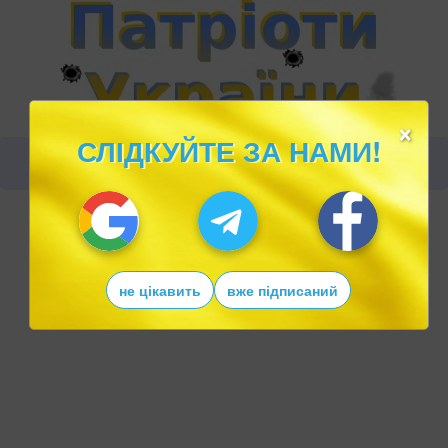
×
СЛІДКУЙТЕ ЗА НАМИ!
не цікавить
вже підписаний