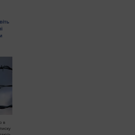
віть
і
и
ю в
писку
едають