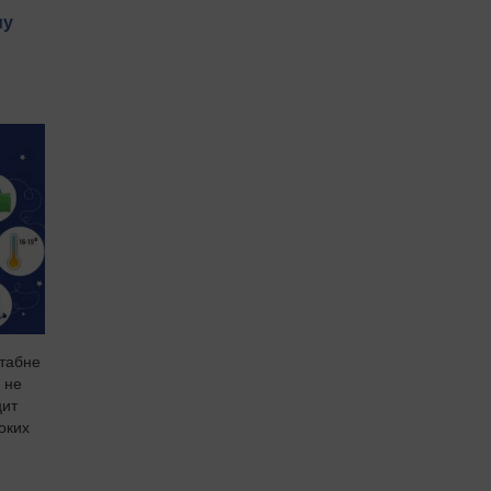
му
штабне
 не
цит
боких