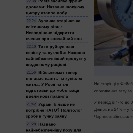
Росія засипає фронт
22:38
дронами: Названо шокуючу
цифру атак за добу
Зупиняє старіння на
22:24
клітинному рівні:
Несподіване відкриття
вчених про звичайний сон
Тихо руйнує ваш
22:10
печінку та суглоби: Названо
найнебезпечніший продукт у
щоденному раціоні
Військкомат тепер
21:56
впливає навіть на купівлю
На сторінці у Фейс
житла: У Росії на тлі
підготовки до мобілізації
споживання газу за
ввели нові правила
У період із 1-го до
Україні більше не
21:42
Дніпрі, на 24% – у 
потрібне НАТО? Політолог
зробив гучну заяву
Чернігові збільшил
Названо
21:28
найнебезпечнішу позу для