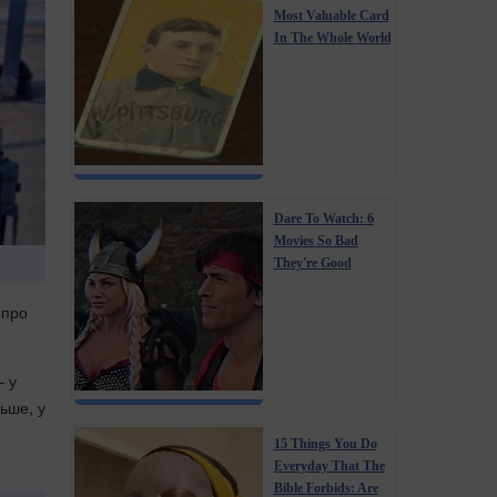
Most Valuable Card
In The Whole World
Dare To Watch: 6
Movies So Bad
They're Good
 про
– у
льше, у
15 Things You Do
Everyday That The
Bible Forbids: Are