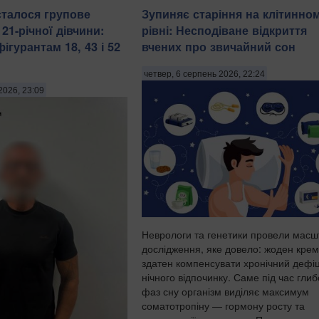
сталося групове
Зупиняє старіння на клітинно
21-річної дівчини:
рівні: Несподіване відкриття
гурантам 18, 43 і 52
вчених про звичайний сон
четвер, 6 серпень 2026, 22:24
2026, 23:09
Неврологи та генетики провели мас
дослідження, яке довело: жоден крем
здатен компенсувати хронічний дефі
нічного відпочинку. Саме під час гли
фаз сну організм виділяє максимум
соматотропіну — гормону росту та