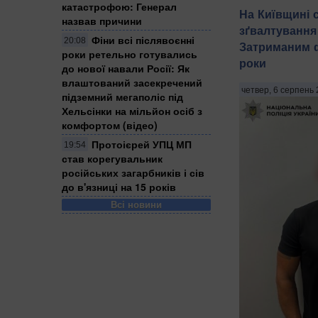
катастрофою: Генерал
На Київщині 
назвав причини
зґвалтування 
Фіни всі післявоєнні
20:08
Затриманим фі
роки ретельно готувались
роки
до нової навали Росії: Як
влаштований засекречений
четвер, 6 серпень 
підземний мегаполіс під
Хельсінки на мільйон осіб з
комфортом (відео)
Протоієрей УПЦ МП
19:54
став корегувальник
російських загарбників і сів
до в'язниці на 15 років
Всі новини