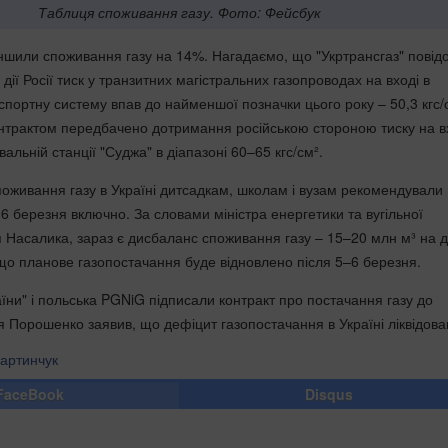
Таблиця споживання газу. Фото: Фейсбук
еншили споживання газу на 14%. Нагадаємо, що "Укртрансгаз" повід
дії Росії тиск у транзитних магістральних газопроводах на вході в
спортну систему впав до найменшої позначки цього року – 50,3 кгс/
нтрактом передбачено дотримання російською стороною тиску на в
вальній станції "Суджа" в діапазоні 60–65 кгс/см².
поживання газу в Україні дитсадкам, школам і вузам рекомендували
6 березня включно. За словами міністра енергетики та вугільної
я Насалика, зараз є дисбаланс споживання газу – 15–20 млн м³ на д
що планове газопостачання буде відновлено після 5–6 березня.
їни" і польська PGNiG підписали контракт про постачання газу до
я Порошенко заявив, що дефіцит газопостачання в Україні ліквідова
артинчук
FaceBook
Disqus