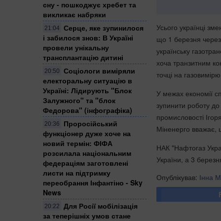
сну - пошкоджує хребет та
викликає набряки
Усього українці зм
Серце, яке зупинилося
21:04
і забилося знов: В Україні
що 1 березня через 
провели унікальну
українську газотран
трансплантацію дитині
хоча транзитним ко
Соціологи виміряли
20:50
точці на газовимірю
електоральну ситуацію в
Україні: ​Лідирують "Блок
У межах економії с
Залужного" та "блок
зупинити роботу до 
Федорова" (інфографіка)
промисловості Ігор
Проросійський
20:36
Міненерго вважає, 
функціонер дуже хоче на
новий термін: ФІФА
НАК "Нафтогаз Укра
розсилала національним
України, а 3 березн
федераціям заготовлені
листи на підтримку
Опублікував:
Інна М
переобрання Інфантіно - Sky
News
Для Росії мобілізація
20:22
за теперішніх умов стане