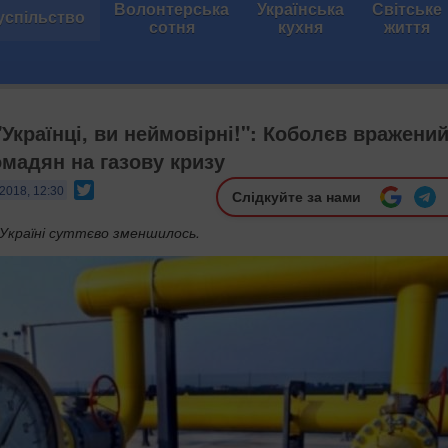
Волонтерська
Українська
Світське
успільство
сотня
кухня
життя
"Українці, ви неймовірні!": Коболєв вражени
омадян на газову кризу
Twitter
2018, 12:30
Слідкуйте за нами
 Україні суттєво зменшилось.