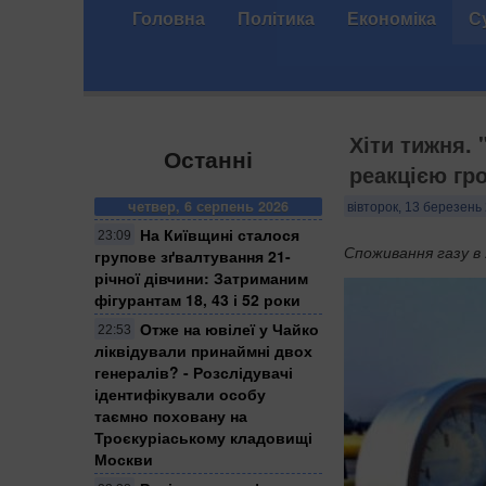
Головна
Політика
Економіка
С
Хіти тижня. 
Останні
реакцією гр
четвер, 6 серпень 2026
вівторок, 13 березень 
На Київщині сталося
23:09
Споживання газу в
групове зґвалтування 21-
річної дівчини: Затриманим
фігурантам 18, 43 і 52 роки
Отже на ювілеї у Чайко
22:53
ліквідували принаймні двох
генералів? - Розслідувачі
ідентифікували особу
таємно поховану на
Троєкуріаському кладовищі
Москви