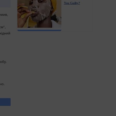
You Guilty?
омив,
см²,
хідний
обу.
но.