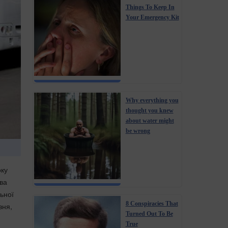
Things To Keep In
Your Emergency Kit
Why everything you
thought you knew
about water might
be wrong
оку
тва
ьної
8 Conspiracies That
вня,
Turned Out To Be
True