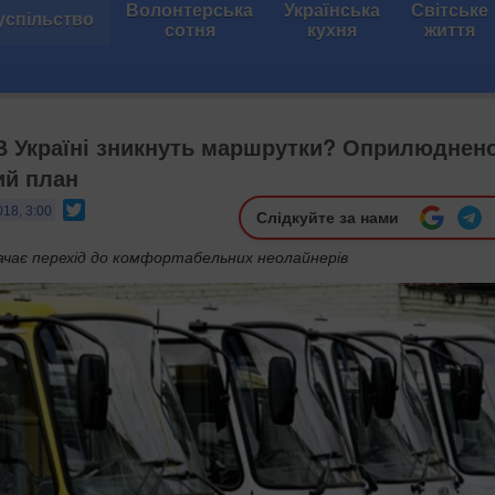
Волонтерська
Українська
Світське
успільство
сотня
кухня
життя
 В Україні зникнуть маршрутки? Оприлюднен
ий план
Twitter
018, 3:00
Слідкуйте за нами
чає перехід до комфортабельних неолайнерів