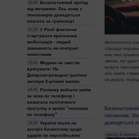
Безкоштовний проїзд
15:40
під питанням: Ось кому з
пенсіонерів доведеться
платити за транспорт
У Росії фактично
15:25
стартувала прихована
мобілізація - людей
Автоматична кор
заманюють на контракт
спрощує керуван
повістками
має свої правила
звички, які здаю
Медики не змогли
15:11
можуть прискори
врятувати: На
або навіть ство
Дніпропетровщині трагічно
на дорозі, перед
загинув 2-річний малюк
Росіянку вийшла заміж
14:45
за чеха по телефону і
вимагала політичного
Безкоштовний
притулку в країні "чоловіка
по телефону"
питанням: Ос
доведеться п
Україна пішла на
14:28
зустріч Казахстану щодо
ударів по неросійським
субота, 8 серпень 