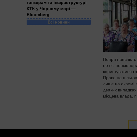
танкерам та інфраструктурі
КТК у Чорному морі —
Bloomberg
Всі новини
Попри наявність
не всі пенсіоне
користуватися г
Право на пільго
лише на окремі в
деяких випадках
місцева влада, п