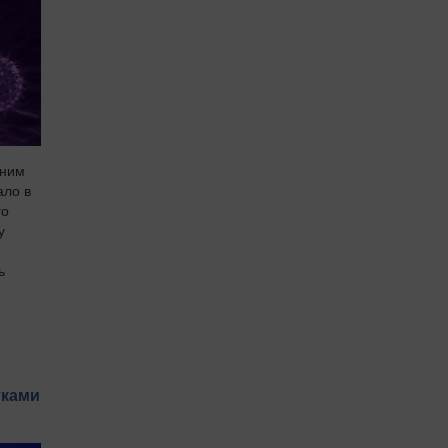
еним
ало в
го
у
ь
й
тками