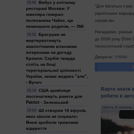
Вибух у елітному
16:46
"Для багатьох з вас
ресторані Москви: У
українських маршру
ювеляра генерал-
полковника Чайко, ще
сказав він.
поменшало родичів, — ЗМІ
Нагадаємо, раніше 
Братушки не
16:32
до 2030 року Drive 
жертвуватимуть
технологічний стриб
аналогічними власними
інтересами на догоду
Джерело:
УНІАН
Кремля: Сербія твердо
стоїть на боці
територіальної цілісності
України, немає жодних "але",
- Вучич
Варто знати 
США щомісяця
16:18
робити в авт
постачатимуть ракети для
Patriot - Зеленський
субота, 8 серпень 
ШІ створив 16 вірусів,
16:04
яких ніколи не існувало:
Вчені зробили тривожне
відкриття