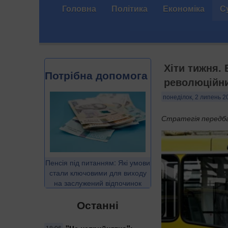
Головна
Політика
Економіка
С
Хіти тижня.
Потрібна допомога
революційн
понеділок, 2 липень 2
Стратегія передба
Пенсія під питанням: Які умови
стали ключовими для виходу
на заслужений відпочинок
Останні
"Це неприйнятно":