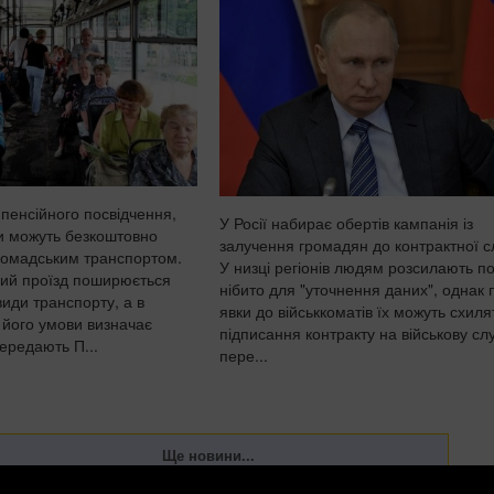
 пенсійного посвідчення,
У Росії набирає обертів кампанія із
ри можуть безкоштовно
залучення громадян до контрактної с
ромадським транспортом.
У низці регіонів людям розсилають по
вий проїзд поширюється
нібито для "уточнення даних", однак 
иди транспорту, а в
явки до військкоматів їх можуть схиля
 його умови визначає
підписання контракту на військову сл
ередають П...
пере...