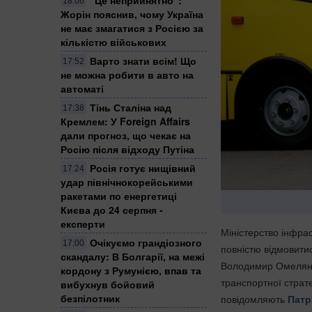
18:06
Жорін пояснив, чому Україна
не має змагатися з Росією за
кількістю військових
Варто знати всім! Що
17:52
не можна робити в авто на
автоматі
Тінь Сталіна над
17:38
Кремлем: У Foreign Affairs
дали прогноз, що чекає на
Росію після відходу Путіна
Росія готує нищівний
17:24
удар північнокорейськими
ракетами по енергетиці
Києва до 24 серпня -
експерти
Міністерство інфрас
Очікуємо грандіозного
17:00
повністю відмовити
скандалу: В Болгарії, на межі
Володимир Омелян 
кордону з Румунією, впав та
транспортної страте
вибухнув бойовий
безпілотник
повідомляють
Патр