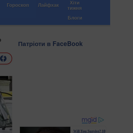
Хіти
Гороскоп
Лайфхак
тижня
Блоги
о
Патріоти в FaceBook
Will You Survive? 10