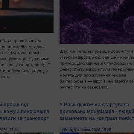
обка передач значно
ня автомобілем, однак
Штучний інтелект уперше допоміг уч
 експлуатації. Деякі
створити віруси, яких раніше не існув
ться цілком нешкідливими,
природі. Дослідники зі Стенфордсько
ти зношування трансмісії
університету використали генеративн
рити небезпечну ситуацію
модель для проєктування геномів
ають ...
бактеріофагів — вірусів, які заражают
бактерії та не становлят...
 проїзд під
У Росії фактично стартувала
ь кому з пенсіонерів
прихована мобілізація - люде
латити за транспорт
заманюють на контракт повіс
2026, 15:40
субота, 8 серпень 2026, 15:25