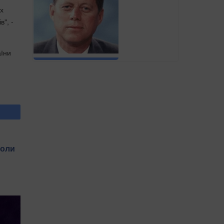
их
", -
аїни
коли