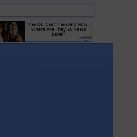
'The OC' Cast Then And Now -
Where Are They 20 Years
Later?
Детальніше