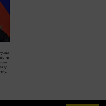
лужби.
вістки
після
ти до
ужбу,