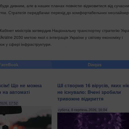
 буде дивним, але в наших планах повністю відмовитися від сучасн
ток. Стратегія передбачає перехід до комфортабельних неолайнерів
Кабінет міністрів затвердив Національну транспортну стратегію Укр
Ukraine 2030 метою якої є інтеграція України у світову економіку і
ок у сфері інфраструктури.
FaceBook
Disqus
всім! Що не можна
ШІ створив 16 вірусів, яких ні
о на автоматі
не існувало: Вчені зробили
тривожне відкриття
2026, 17:52
субота, 8 серпень 2026, 16:04