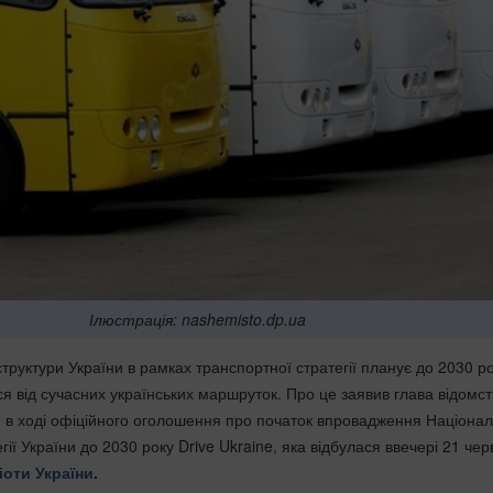
Ілюстрація: nashemisto.dp.ua
труктури України в рамках транспортної стратегії планує до 2030 р
ся від сучасних українських маршруток. Про це заявив глава відомс
в ході офіційного оголошення про початок впровадження Націонал
гії України до 2030 року Drive Ukraine, яка відбулася ввечері 21 чер
іоти України
.