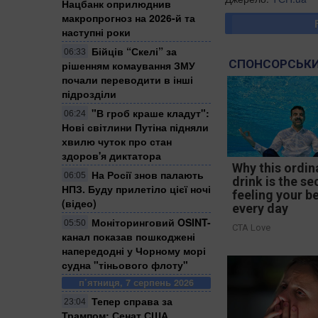
Нацбанк оприлюднив
макропрогноз на 2026-й та
наступні роки
Бійців “Скелі” за
06:33
СПОНСОРСЬКИ
рішенням комаування ЗМУ
почали переводити в інші
підрозділи
"В гроб краше кладут":
06:24
Нові світлини Путіна підняли
хвилю чуток про стан
здоров'я диктатора
Why this ordin
На Росії знов палають
06:05
drink is the se
НПЗ. Буду прилетіло цієї ночі
feeling your b
(відео)
every day
Моніторинговий OSINT-
05:50
CTA Love
канал показав пошкоджені
напередодні у Чорному морі
судна "тіньового флоту"
п’ятниця, 7 серпень 2026
Тепер справа за
23:04
Трампом: Сенат США