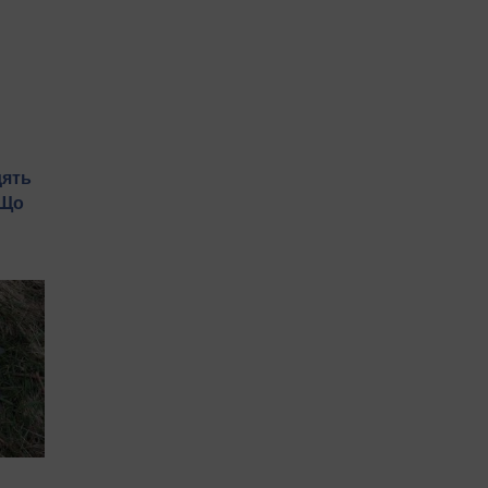
дять
 Що