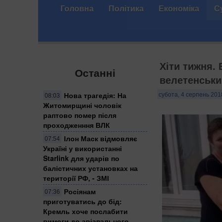
Головна
Політика
Економіка
С
Хіти тижня.
Останні
велетенськи
Нова трагедія: На
субота, 4 серпень 201
08:03
Житомирщині чоловік
раптово помер після
проходженння ВЛК
Ілон Маск відмовляє
07:54
Україні у використанні
Starlink для ударів по
балістичних установках на
території РФ, - ЗМІ
Росіянам
07:36
приготуватись до бід:
Кремль хоче послабити
вимоги до авіапального