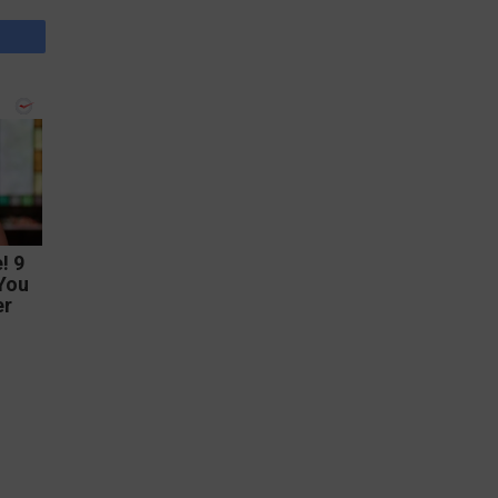
! 9
You
er