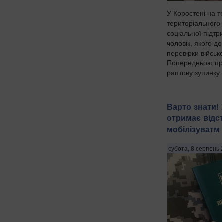
У Коростені на т
територіального
соціальної підт
чоловік, якого д
перевірки військ
Попередньою пр
раптову зупинку с
Варто знати! 
отримає відс
мобілізуватм
субота, 8 серпень 