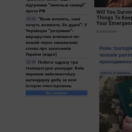
підтримав "пекельні санкції"
проти РФ
Will You Survi
Things To Keep
​"Вони воюють, самі
22:56
Your Emergenc
хочуть воювати, бо дурні": У
Чернівцях "розумник"-
Brainberries
маршрутник вляпався по-
повній через зневажливі
Нова трагеді
слова про захисників
України (відео)
чоловік рапт
проходженнн
Побито одразу три
22:39
температурні рекорди: Київ
пережив найспекотнішу
субота, 8 серпень 
календарну добу за всю
історію спостережень
Всі новини