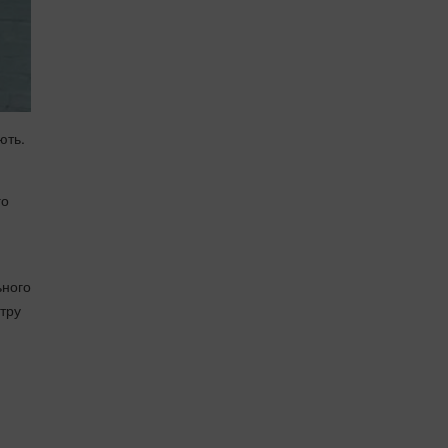
ють.
го
ьного
стру