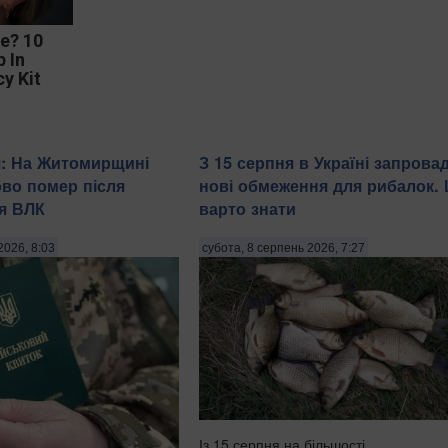
ve? 10
 In
y Kit
я: На Житомирщині
З 15 серпня в Україні запрова
ово помер після
нові обмеження для рибалок.
я ВЛК
варто знати
2026, 8:03
субота, 8 серпень 2026, 7:27
Із 15 серпня на більшості