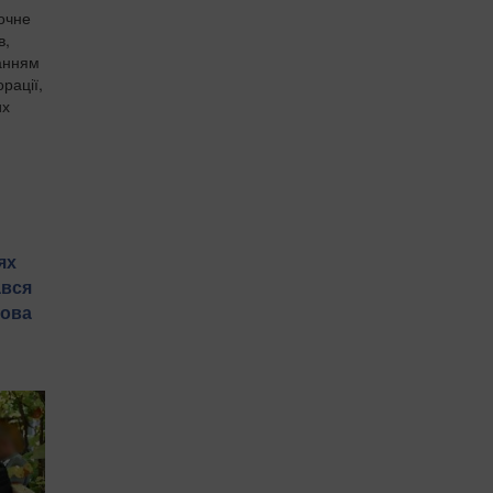
очне
в,
ланням
рації,
их
ях
ався
лова