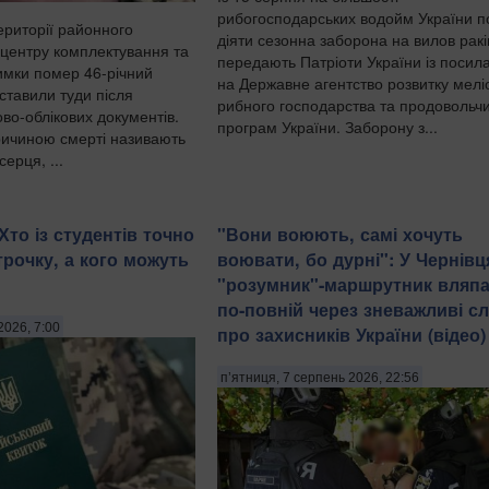
рибогосподарських водойм України п
ериторії районного
діяти сезонна заборона на вилов ракі
 центру комплектування та
передають Патріоти України із поси
римки помер 46-річний
на Державне агентство розвитку меліо
оставили туди після
рибного господарства та продовольч
ово-облікових документів.
програм України. Заборону з...
ичиною смерті називають
ерця, ...
Хто із студентів точно
​"Вони воюють, самі хочуть
трочку, а кого можуть
воювати, бо дурні": У Чернівц
"розумник"-маршрутник вляп
по-повній через зневажливі с
2026, 7:00
про захисників України (відео)
п’ятниця, 7 серпень 2026, 22:56