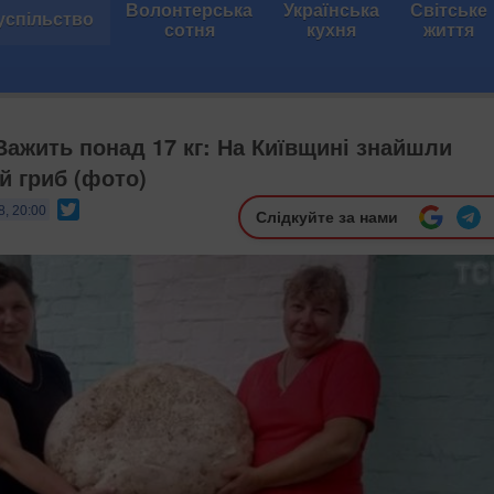
Волонтерська
Українська
Світське
успільство
сотня
кухня
життя
 Важить понад 17 кг: На Київщині знайшли
й гриб (фото)
Twitter
8, 20:00
Слідкуйте за нами