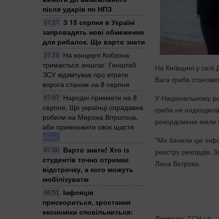
після ударів по НПЗ
З 15 серпня в Україні
07:27
запровадять нові обмеження
для рибалок. Що варто знати
На концерті Кобзона
07:10
тримається аншлаг: Генштаб
На Київщині у селі
ЗСУ відзвітував про втрати
Вага гриба станови
ворога станом на 8 серпня
Народні прикмети на 8
У Національному ре
07:07
серпня. Що українці спрадавна
гриба не надходила.
робили на Мирона Вітрогона,
рекордсмени мали м
аби примножити своє щастя
Блог
"Ми бачили цю інфо
Варто знати! Хто із
07:00
реєстру рекордів. З
студентів точно отримає
Лана Вєтрова.
відстрочку, а кого можуть
мобілізуватм
Інфляція
06:51
прискориться, зростання
економіки сповільниться:
Джерело:
ТСН.ua