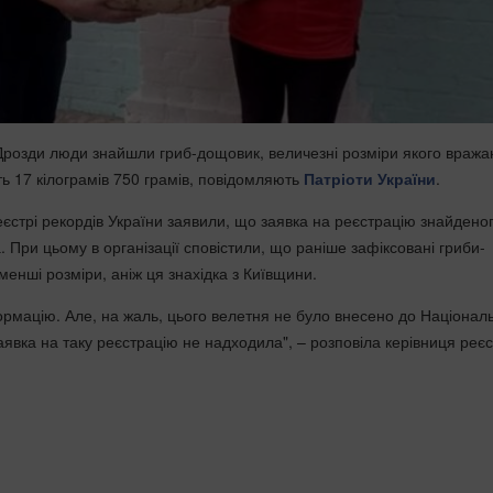
 Дрозди люди знайшли гриб-дощовик, величезні розміри якого вража
ть 17 кілограмів 750 грамів, повідомляють
Патріоти України
.
єстрі рекордів України заявили, що заявка на реєстрацію знайдено
 При цьому в організації сповістили, що раніше зафіксовані гриби-
енші розміри, аніж ця знахідка з Київщини.
рмацію. Але, на жаль, цього велетня не було внесено до Націонал
аявка на таку реєстрацію не надходила", – розповіла керівниця реє