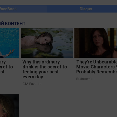
FaceBook
Disqus
Й КОНТЕНТ
ary
Why this ordinary
They're Unbearable
cret to
drink is the secret to
Movie Characters 
est
feeling your best
Probably Rememb
every day
Brainberries
CTA Favorite