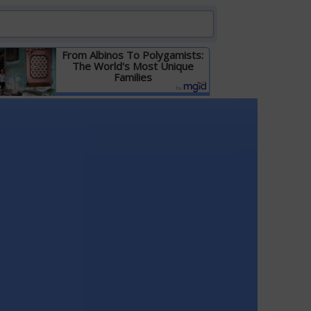
From Albinos To Polygamists:
The World's Most Unique
Families
Детальніше