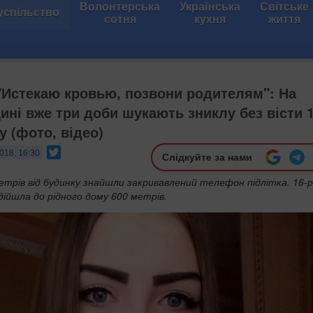
Волонтерська
Українська
Світське
успільство
сотня
кухня
життя
 "Истекаю кровью, позвони родителям": На
ині вже три доби шукають зниклу без вісти 1
у (фото, відео)
Twitter
018, 16:30
Слідкуйте за нами
етрів від будинку знайшли закривавлений телефон підлітка. 16-р
 дійшла до рідного дому 600 метрів.