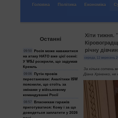
Головна
Політика
Економіка
С
Хіти тижня.
Останні
Кіровоградщ
річну дівчин
Росія може наважитися
09:50
на атаку НАТО вже цієї осені:
середа, 12 вересень 2
У WSJ розкрили, що задумав
Кремль
За кілька сотень м
Путін провів
Діана Хріненко, не
09:06
перестановки: Аналітики ISW
пояснили, що стоїть за
змінами у військовому
командуванні Росії
Власникам гаражів
08:57
приготуватися: Кому і за що
доведеться заплатити у 2026
році