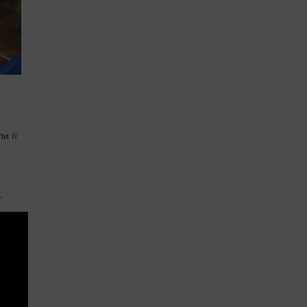
и її
.