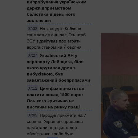
випробування українським
держпідприємством
балістики в день його
звільнення
На концерті Кобзона
07:33
тримається аншлаг: Генштаб
ЗСУ відзвітував про втрати
ворога станом на 7 серпня
Український АН у
07:27
аеропорту Лейпцига, біля
якого крутився дрон з
вибухівкою, був
завантажений боєприпасами
Цим фахівцям готові
07:12
платити понад 1500 євро:
Ось кого критично не
вистачає на ринку праці
Народні прикмети на 7
07:09
серпня. Українці спрадавна
пам'ятали, що цього дня
обов'язково треба бути