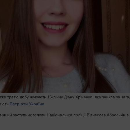
же третю добу шукають 16-річну Діану Хріненко, яка зникла за зага
ляють
Патріоти України
.
ерший заступник голови Національної поліції В'ячеслав Аброськін в