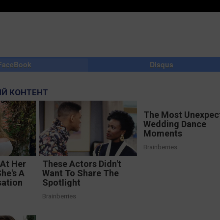
FaceBook
Disqus
Й КОНТЕНТ
The Most Unexpec
Wedding Dance
Moments
Brainberries
At Her
These Actors Didn't
he's A
Want To Share The
ation
Spotlight
Brainberries