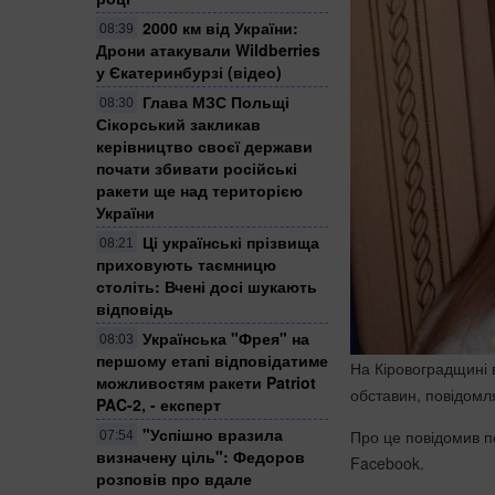
2000 км від України:
08:39
Дрони атакували Wildberries
у Єкатеринбурзі (відео)
Глава МЗС Польщі
08:30
Сікорський закликав
керівництво своєї держави
почати збивати російські
ракети ще над територією
України
Ці українські прізвища
08:21
приховують таємницю
століть: Вчені досі шукають
відповідь
Українська "Фрея" на
08:03
першому етапі відповідатиме
На Кіровоградщині в
можливостям ракети Patriot
обставин, повідом
PAC-2, - експерт
"Успішно вразила
Про це повідомив п
07:54
визначену ціль": Федоров
Facebook.
розповів про вдале