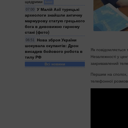
щедрими
Блог
У Малій Азії турецькі
07:00
археологи знайшли античну
мармурову статую грецького
бога в дивовижно гарному
стані (фото)
Нова зброя України
06:51
шокувала окупантів: Дрон
Як повідомляється 
висадив бойового робота в
Незалежності у цент
тилу РФ
закривавлений теле
Всі новини
Першим на сполох, я
телефонної розмови 