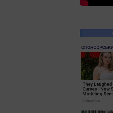
СПОНСОРСЬКИ
They Laughed 
Curves—Now S
Modeling Sens
Brainberries