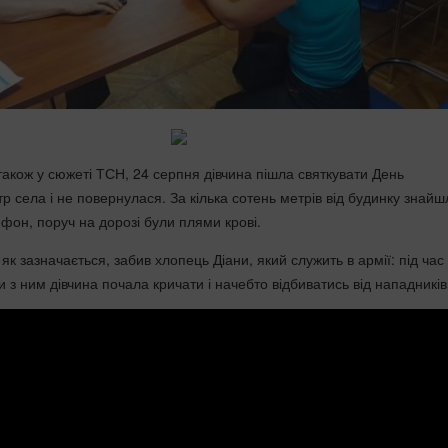
також у сюжеті ТСН, 24 серпня дівчина пішла святкувати День
р села і не повернулася. За кілька сотень метрів від будинку знайшл
фон, поруч на дорозі були плями крові.
к зазначається, забив хлопець Діани, який служить в армії: під час
з ним дівчина почала кричати і начебто відбиватись від нападників