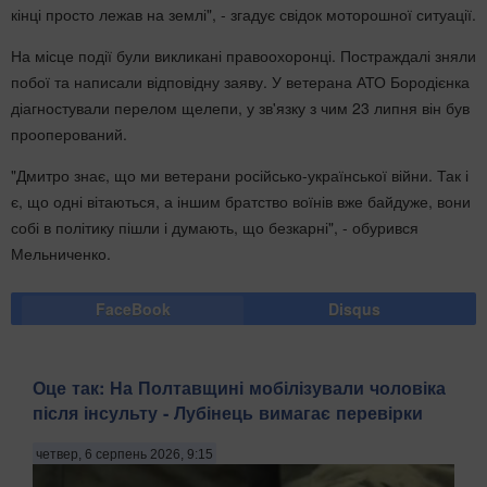
кінці просто лежав на землі", - згадує свідок моторошної ситуації.
На місце події були викликані правоохоронці. Постраждалі зняли
побої та написали відповідну заяву. У ветерана АТО Бородієнка
діагностували перелом щелепи, у зв'язку з чим 23 липня він був
прооперований.
"Дмитро знає, що ми ветерани російсько-української війни. Так і
є, що одні вітаються, а іншим братство воїнів вже байдуже, вони
собі в політику пішли і думають, що безкарні", - обурився
Мельниченко.
FaceBook
Disqus
Оце так: На Полтавщині мобілізували чоловіка
після інсульту - Лубінець вимагає перевірки
четвер, 6 серпень 2026, 9:15