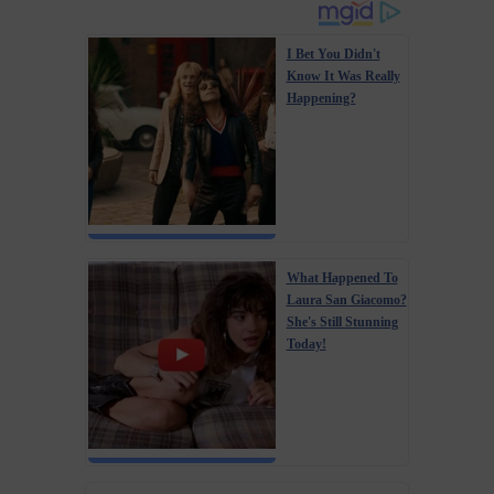
I Bet You Didn't
Know It Was Really
Happening?
What Happened To
Laura San Giacomo?
She's Still Stunning
Today!