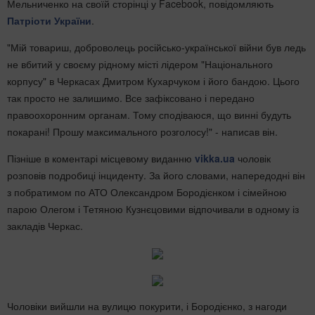
Мельниченко на своїй сторінці у Facebook, повідомляють
Патріоти України
.
"Мій товариш, доброволець російсько-української війни був ледь
не вбитий у своєму рідному місті лідером "Національного
корпусу" в Черкасах Дмитром Кухарчуком і його бандою. Цього
так просто не залишимо. Все зафіксовано і передано
правоохоронним органам. Тому сподіваюся, що винні будуть
покарані! Прошу максимального розголосу!" - написав він.
Пізніше в коментарі місцевому виданню
vikka.ua
чоловік
розповів подробиці інциденту. За його словами, напередодні він
з побратимом по АТО Олександром Бородієнком і сімейною
парою Олегом і Тетяною Кузнєцовими відпочивали в одному із
закладів Черкас.
Чоловіки вийшли на вулицю покурити, і Бородієнко, з нагоди