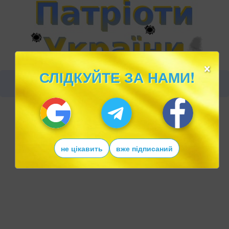
×
СЛІДКУЙТЕ ЗА НАМИ!
не цікавить
вже підписаний