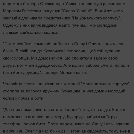
перемоги боксера Олександра Усика в поєдинку з росіянином
Маратом Гассієвим, вигукнув "Слава Україні!". В цей же час у
закладі відпочивали представники "Національного корпусу".
Одному з них вигук видався надто гучним, і між молодими
людьми зав'язалася сварка.
"Потім вся їхня компанія набігла на Сашу і Олега, і почалася
бійка. Я підійшов до Кухарчука і попросив, щоб той зупинив
своїх хлопців. Ми домовилися, що спочатку я заберу своїх
друзів, потім він відведе своїх. Але коли я забрав Олега, почали
бити його дружину", - згадує Мельниченко.
Чоловік розповів, що дівчина з компанії "Національного корпусу"
схопила за волосся дружину Кузнєцова, а невідомий молодий
чоловік почав її бити.
"Для них немає нічого святого. І жінок б'ють, і інвалідів. Коли я
намагався зняти все на камеру, Кухарчук вибив з моїх рук
телефон і почав бити. Потім перекинувся на Сашу і двічі вдарив
в обличчя. Олег під час бійки двічі втрачав свідомість, тому вже в