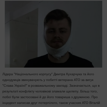
Лідера "Національного корпусу" Дмитра Кухарчука та його
однодумців звинувачують у побитті ветерана АТО за вигук
"Слава Україні!" в розважальному закладі. Зазначається, що в
результаті конфлікту чоловікові зламали щелепу. Більш того,
побої були застосовані й до його товариша з дружиною. Про
інцидент написав друг потерпілого, також учасник АТО Віталій