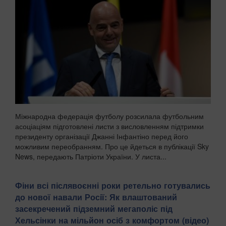
Міжнародна федерація футболу розсилала футбольним
асоціаціям підготовлені листи з висловленням підтримки
президенту організації Джанні Інфантіно перед його
можливим переобранням. Про це йдеться в публікації Sky
News, передають Патріоти України. У листа...
Фіни всі післявоєнні роки ретельно готувались
до нової навали Росії: Як влаштований
засекречений підземний мегаполіс під
Хельсінки на мільйон осіб з комфортом (відео)