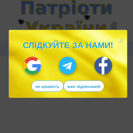
×
СЛІДКУЙТЕ ЗА НАМИ!
не цікавить
вже підписаний