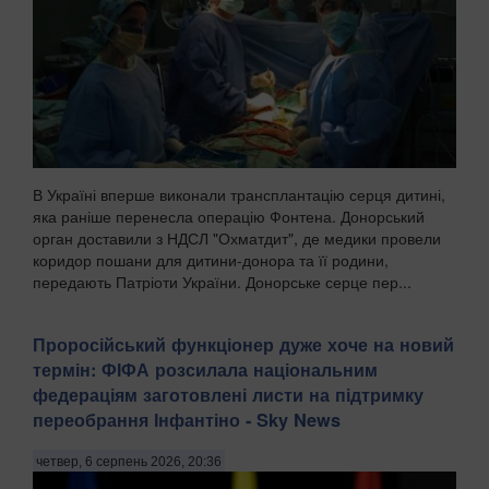
В Україні вперше виконали трансплантацію серця дитині,
яка раніше перенесла операцію Фонтена. Донорський
орган доставили з НДСЛ "Охматдит", де медики провели
коридор пошани для дитини-донора та її родини,
передають Патріоти України. Донорське серце пер...
Проросійський функціонер дуже хоче на новий
термін: ФІФА розсилала національним
федераціям заготовлені листи на підтримку
переобрання Інфантіно - Sky News
четвер, 6 серпень 2026, 20:36