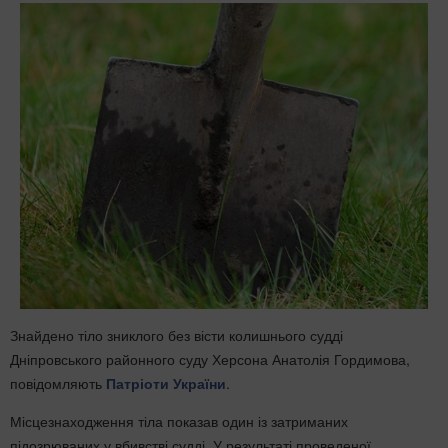
Знайдено тіло зниклого без вісти колишнього судді
Дніпровського районного суду Херсона Анатолія Гордимова,
повідомляють
Патріоти України
.
Місцезнаходження тіла показав один із затриманих
підозрюваних у вбивстві судді. У результаті проведеної