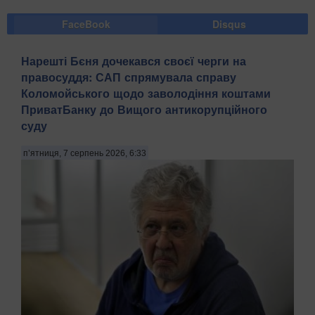
FaceBook
Disqus
Нарешті Бєня дочекався своєї черги на
правосуддя: САП спрямувала справу
Коломойського щодо заволодіння коштами
ПриватБанку до Вищого антикорупційного
суду
п’ятниця, 7 серпень 2026, 6:33