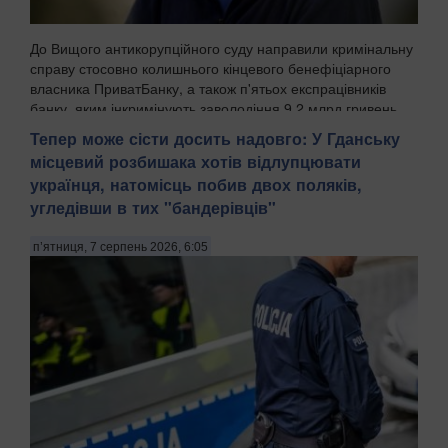
До Вищого антикорупційного суду направили кримінальну
справу стосовно колишнього кінцевого бенефіціарного
власника ПриватБанку, а також п'ятьох експрацівників
банку, яким інкримінують заволодіння 9,2 млрд гривень.
Про це повідомила Спеціалізована антик...
Тепер може сісти досить надовго: У Гданську
місцевий розбишака хотів відлупцювати
українця, натомісць побив двох поляків,
угледівши в тих "бандерівців"
п’ятниця, 7 серпень 2026, 6:05