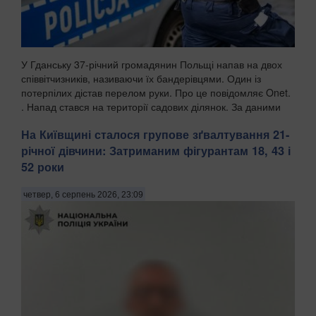
У Гданську 37-річний громадянин Польщі напав на двох
співвітчизників, називаючи їх бандерівцями. Один із
потерпілих дістав перелом руки. Про це повідомляє Onet.
. Напад стався на території садових ділянок. За даними
поліції, чоловік агресивно їздив та...
На Київщині сталося групове зґвалтування 21-
річної дівчини: Затриманим фігурантам 18, 43 і
52 роки
четвер, 6 серпень 2026, 23:09