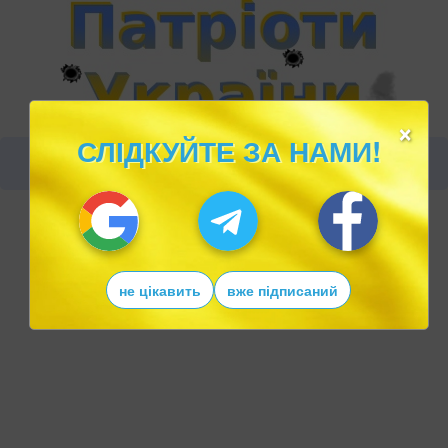
×
СЛІДКУЙТЕ ЗА НАМИ!
не цікавить
вже підписаний