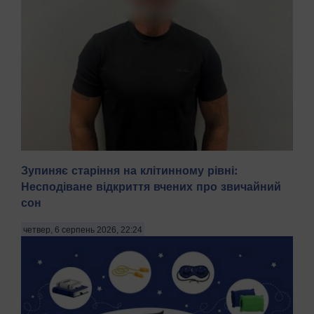
Зупиняє старіння на клітинному рівні:
Несподіване відкриття вчених про звичайний
сон
На Київщині затримали трьох чоловіків віком 18, 43 і 52
років за підозрою у груповому зґвалтуванні 21-річної
четвер, 6 серпень 2026, 22:24
дівчини. Про це повідомила пресслужба Національної
поліції в четвер, 6 серпня, зазначають Патріоти України.
"На Бориспільщині троє чоловіків, з...