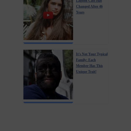
Lagoon Cast Has
Changed After 46
Years
It's Not Your Typical
Family: Each
Member Has This
Unique Trait!