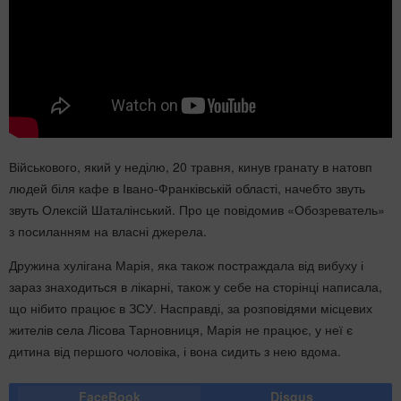
Військового, який у неділю, 20 травня, кинув гранату в натовп
людей біля кафе в Івано-Франківській області, начебто звуть
звуть Олексій Шаталінський. Про це повідомив «Обозреватель»
з посиланням на власні джерела.
Дружина хулігана Марія, яка також постраждала від вибуху і
зараз знаходиться в лікарні, також у себе на сторінці написала,
що нібито працює в ЗСУ. Насправді, за розповідями місцевих
жителів села Лісова Тарновниця, Марія не працює, у неї є
дитина від першого чоловіка, і вона сидить з нею вдома.
FaceBook
Disqus