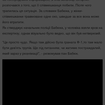
розпочався з того, що її співмешканця побили. Після чого
трапилась ця ситуація. За словами Бабюка, у жінки-
співмешканки травмоване одне око, швидше за все вона може
його втратити.
Як стверджує начальник поліції Бабюка, у чоловіка взяли кров на
експертизу, однак візуально було видно, що він був нетверезий.
"Це
просто чудо. Якщо там дійсно була граната Ф-1,то там мало
бути дев'ять трупів. Ще під питанням, чи житиме постраждалий
,
який
зараз у реанімації", - резюмував пан Бабюк.