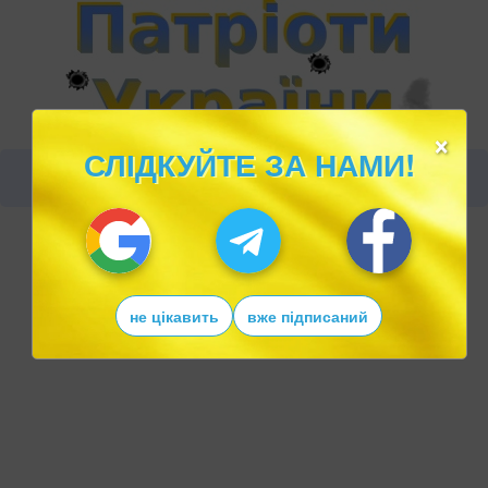
×
СЛІДКУЙТЕ ЗА НАМИ!
не цікавить
вже підписаний