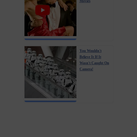
Movies
You Wouldn't
Believe It If It
Wasn't Caught On
Camera!