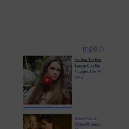
житлових об’єктів, а саме квартир і приватних будинків.
Однак постає питання, що робити у 2026 році власникам
інших приміщень, зокрема гаражів, передають...
See How The Blue
Lagoon Cast Has
Changed After 46
Years
Sensual Dance
Scenes We Saw In