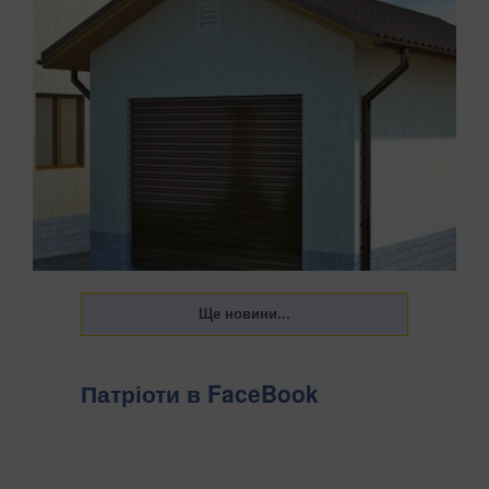
Патріоти в FaceBook
Українці щороку повинні сплачувати податок на
нерухомість. Держава встановила пільги на квадратуру