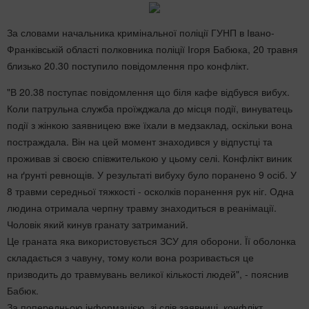
За словами начальника кримінальної поліції ГУНП в Івано-
Франківській області полковника поліції Ігоря Бабюка, 20 травня
близько 20.30 поступило повідомлення про конфлікт.
"В 20.38 поступає повідомлення що біля кафе відбувся вибух.
Коли патрульна служба проїжджала до місця події, винуватець
події з жінкою заявницею вже їхали в медзаклад, оскільки вона
постраждала. Він на цей момент знаходився у відпустці та
проживав зі своєю співжителькою у цьому селі. Конфлікт виник
на ґрунті ревнощів. У результаті вибуху було поранено 9 осіб. У
8 травми середньої тяжкості - осколків поранення рук ніг. Одна
людина отримала черпну травму знаходиться в реанімації.
Чоловік який кинув гранату затриманий.
Це граната яка використовується ЗСУ для оборони. Її оболонка
складається з чавуну, тому коли вона розривається це
призводить до травмувань великої кількості людей", - пояснив
Бабюк.
За попередньою інформацією, зі слів заявниці, конфлікт