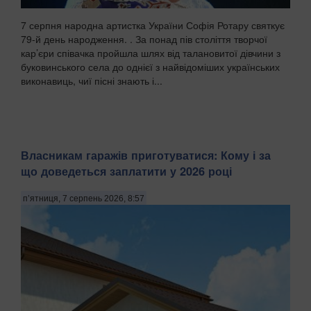
7 серпня народна артистка України Софія Ротару святкує
79-й день народження. . За понад пів століття творчої
кар’єри співачка пройшла шлях від талановитої дівчини з
буковинського села до однієї з найвідоміших українських
виконавиць, чиї пісні знають і...
Власникам гаражів приготуватися: Кому і за
що доведеться заплатити у 2026 році
п’ятниця, 7 серпень 2026, 8:57