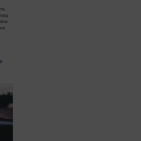
ів,
корд
айне
жне
а