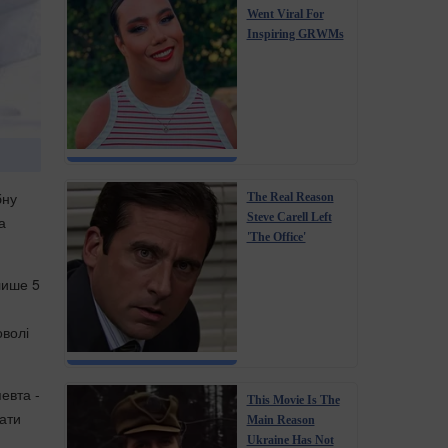
Went Viral For
Inspiring GRWMs
бну
The Real Reason
Steve Carell Left
а
'The Office'
лише 5
оволі
евта -
This Movie Is The
рати
Main Reason
Ukraine Has Not