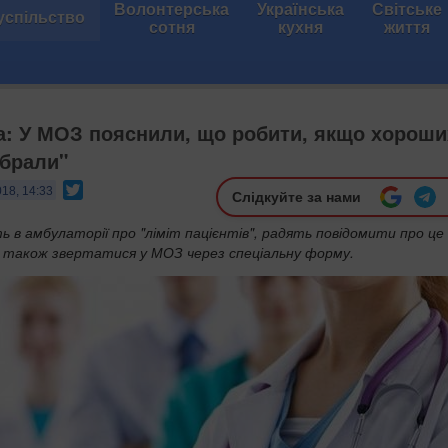
Волонтерська
Українська
Світське
успільство
сотня
кухня
життя
 У МОЗ пояснили, що робити, якщо хороши
ібрали"
Twitter
018, 14:33
Слідкуйте за нами
ть в амбулаторії про "ліміт пацієнтів", радять повідомити про це
 а також звертатися у МОЗ через спеціальну форму.