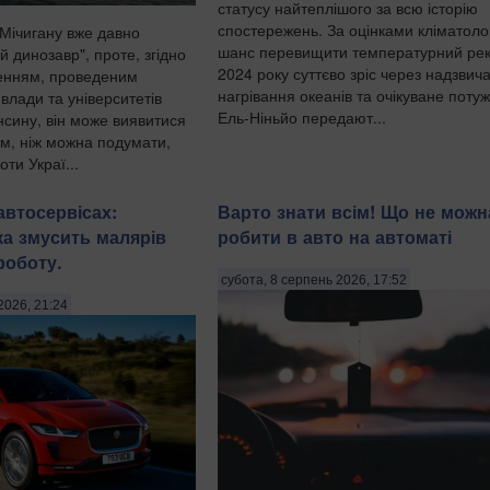
статусу найтеплішого за всю історію
спостережень. За оцінками кліматолог
Мічигану вже давно
шанс перевищити температурний ре
й динозавр", проте, згідно
2024 року суттєво зріс через надзвич
женням, проведеним
нагрівання океанів та очікуване поту
влади та університетів
Ель-Ніньйо передают...
нсину, він може виявитися
м, ніж можна подумати,
ти Украї...
автосервісах:
Варто знати всім! Що не можн
ка змусить малярів
робити в авто на автоматі
роботу.
субота, 8 серпень 2026, 17:52
2026, 21:24