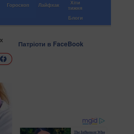
Хіти
Гороскоп
Лайфхак
тижня
Блоги
х
Патріоти в FaceBook
The Influencer Who