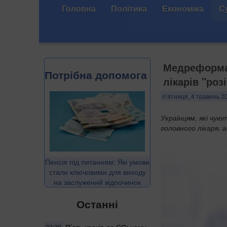
Головна
Політика
Економіка
С
Медреформа:
Потрібна допомога
лікарів "роз
п’ятниця, 4 травень 2
Українцям, які чую
головного лікаря,
Пенсія під питанням: Які умови
стали ключовими для виходу
на заслужений відпочинок
Останні
П’ять кроків до ЄС: чому