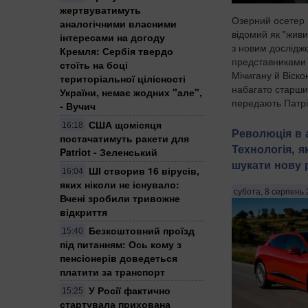
жертвуватимуть
Озерний осетер 
аналогічними власними
відомий як "живи
інтересами на догоду
з новим дослід
Кремля: Сербія твердо
представниками 
стоїть на боці
Мічигану й Віско
територіальної цілісності
набагато старши
України, немає жодних "але",
передають Патріо
- Вучич
США щомісяця
16:18
Революція в 
постачатимуть ракети для
Технологія, я
Patriot - Зеленський
шукати нову 
ШІ створив 16 вірусів,
16:04
яких ніколи не існувало:
субота, 8 серпень 
Вчені зробили тривожне
відкриття
Безкоштовний проїзд
15:40
під питанням: Ось кому з
пенсіонерів доведеться
платити за транспорт
У Росії фактично
15:25
стартувала прихована