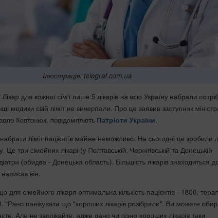
Ілюстрація: telegraf.com.ua
 Лікар для кожної сім’ї лише 5 лікарів на всю Україну набрали потрі
 Інші медики свій ліміт не вичерпали. Про це заявив заступник міністр
Павло Ковтонюк, повідомляють
Патріоти України
.
 набрати ліміт пацієнтів майже неможливо. На сьогодні це зробили 
у. Це три сімейних лікарі (у Полтавській, Чернігівській та Донецькій
діатри (обидва - Донецька область). Більшість лікарів знаходиться д
- написав він.
о для сімейного лікаря оптимальна кількість пацієнтів - 1800, терап
0. "Рано панікувати що "хороших лікарів розібрали". Ви можете оби
яєте. Але не зволікайте, адже рано чи пізно хороших лікарів таки