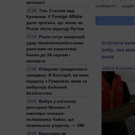
автоматі
розберуть", - додав
Тінь Сталіна над
17:38
Кремлем: У Foreign Affairs
дали прогноз, що чекає на
Росію після відходу Путіна
Росія готує нищівний
17:24
Іхтіологи ви
удар північнокорейськими
ракетами по енергетиці
рибу, яка мо
Києва до 24 серпня -
років
експерти
Очікуємо грандіозного
субота, 8 серпень 
17:00
скандалу: В Болгарії, на межі
кордону з Румунією, впав та
вибухнув бойовий
безпілотник
Вибух у елітному
16:46
ресторані Москви: У
ювеляра генерал-
полковника Чайко, ще
поменшало родичів, — ЗМІ
Братушки не
16:32