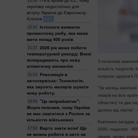
22:38
героїзму недостатньо для
вступу України до Євросоюзу -
Єлісєєв
Блог
Іхтіологи виявили
22:37
промислову рибу, яка може
жити понад 400 років
2026 рік може побити
21:27
температурний рекорд: Вчені
попереджають про нову
З початком кампанії
кліматичну аномалію
кількість пацієнтів.
Революція в
21:24
охорони здоров’я 
автосервісах: Технологія,
яка змусить малярів шукати
"За місяць кампанії
нову роботу.
лікарів на всю країн
"Це неприйнятно":
18:06
областях) та два пе
Жорін пояснив, чому Україна
далеко від лімітів", 
не має змагатися з Росією за
кількістю військових
Ковтонюк нагадав, щ
Варто знати всім! Що
2000, педіатра - 90
17:52
не можна робити в авто на
лікаря, якому довір