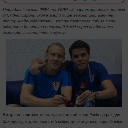
Нещодавні чистки ФІФА та УЄФА від чорних грошових потоків
зі Східної Європи схоже змили лише верхній шар агентів
впливу «недонаддержави», котра поставила собі за мету
підкорити багаті та потужний Захід через слабкі ланки
демократії і витонченої корупції
Вкотре доводиться констатувати, що нинішня Росія це рак для
Заходу, від котрого «золотий мільярд» вилікується через болісні