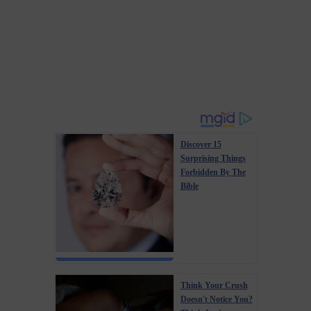
Discover 15
Surprising Things
Forbidden By The
Bible
Think Your Crush
Doesn't Notice You?