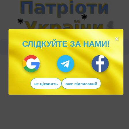
×
СЛІДКУЙТЕ ЗА НАМИ!
не цікавить
вже підписаний