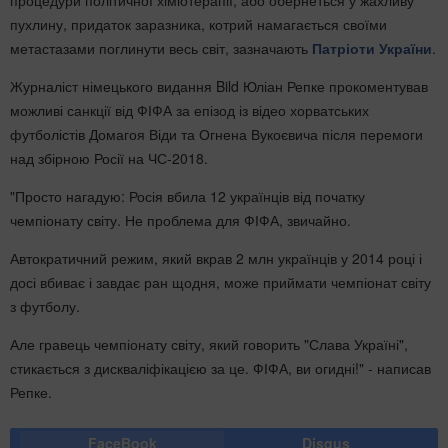
процедури політичної хіміотерапії, або обернеться у жахливу
пухлину, придаток заразника, котрий намагається своїми
метастазами поглинути весь світ, зазначають
Патріоти України
.
Журналіст німецького видання Bild Юліан Репке прокоментував
можливі санкції від ФІФА за епізод із відео хорватських
футболістів Домагоя Віди та Огнена Вукоєвича після перемоги
над збірною Росії на ЧС-2018.
"Просто нагадую: Росія вбила 12 українців від початку
чемпіонату світу. Не проблема для ФІФА, звичайно.
Автократичний режим, який вкрав 2 млн українців у 2014 році і
досі вбиває і завдає ран щодня, може приймати чемпіонат світу
з футболу.
Але гравець чемпіонату світу, який говорить "Слава Україні",
стикається з дискваліфікацією за це. ФІФА, ви огидні!" - написав
Репке.
FaceBook
Disqus