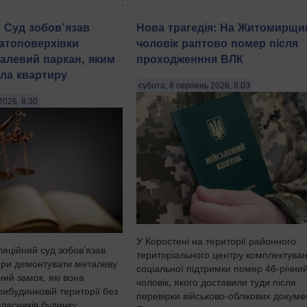
.
: Суд зобов’язав
Нова трагедія: На Житомирщи
атоповерхівки
чоловік раптово помер після
алевий паркан, яким
проходженння ВЛК
ла квартиру
субота, 8 серпень 2026, 8:03
2026, 8:30
У Коростені на території районного
ляційний суд зобов’язав
територіального центру комплектуван
ири демонтувати металеву
соціальної підтримки помер 46-річни
ний замок, які вона
чоловік, якого доставили туди після
ибудинковій території без
перевірки військово-облікових докумен
власників будинку,