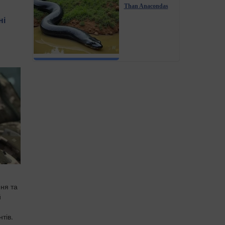
Than Anacondas
ні
ня та
й
тів.