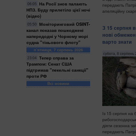
На Росії знов палають
передають Патрі
06:05
НПЗ. Буду прилетіло цієї ночі
апеляційну скарг
(відео)
Моніторинговий OSINT-
05:50
З 15 серпня в
канал показав пошкоджені
нові обмежен
напередодні у Чорному морі
варто знати
судна "тіньового флоту"
п’ятниця, 7 серпень 2026
субота, 8 серпень 
Тепер справа за
23:04
Трампом: Сенат США
підтримав "пекельні санкції"
проти РФ
Всі новини
Із 15 серпня на 
рибогосподарськ
діяти сезонна за
передають Патрі