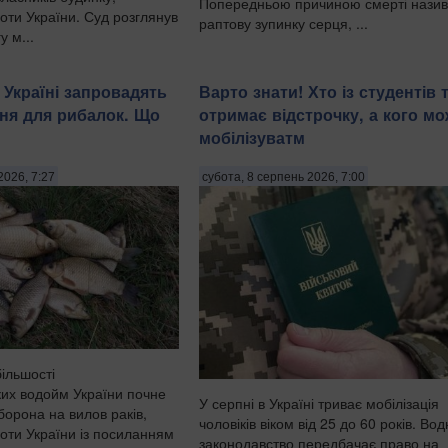
Попередньою причиною смерті нази
оти України. Суд розглянув
раптову зупинку серця, ...
у м...
 Україні запровадять
Варто знати! Хто із студентів 
ня для рибалок. Що
отримає відстрочку, а кого м
мобілізуватм
2026, 7:27
субота, 8 серпень 2026, 7:00
більшості
их водойм України почне
У серпні в Україні триває мобілізація
борона на вилов раків,
чоловіків віком від 25 до 60 років. Во
оти України із посиланням
законодавство передбачає право на