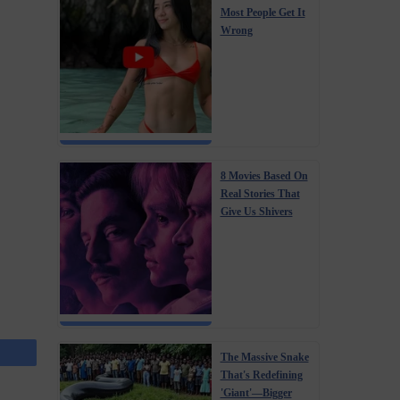
Most People Get It
Wrong
8 Movies Based On
Real Stories That
Give Us Shivers
The Massive Snake
That's Redefining
'Giant'—Bigger