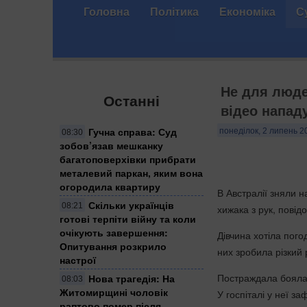
Головна
Політика
Економіка
С
Не для люде
Останні
відео напад
Гучна справа: Суд
понеділок, 2 липень 2
08:30
зобов’язав мешканку
багатоповерхівки прибрати
металевий паркан, яким вона
огородила квартиру
В Австралії зняли н
Скільки українців
08:21
хижака з рук, пові
готові терпіти війну та коли
очікують завершення:
Дівчина хотіла пого
Опитування розкрило
них зробила різкий 
настрої
Постраждала боялас
Нова трагедія: На
08:03
Житомирщині чоловік
У госпіталі у неї за
раптово помер після