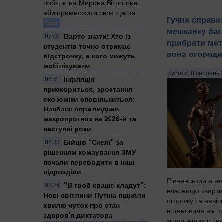
робили на Мирона Вітрогона,
аби примножити своє щастя
Гучна справа
Блог
мешканку баг
Варто знати! Хто із
07:00
прибрати мет
студентів точно отримає
вона огороди
відстрочку, а кого можуть
мобілізуватм
субота, 8 серпень 
Інфляція
06:51
прискориться, зростання
економіки сповільниться:
Нацбанк оприлюднив
макропрогноз на 2026-й та
наступні роки
Бійців “Скелі” за
06:33
рішенням комаування ЗМУ
почали переводити в інші
підрозділи
Рівненський апе
"В гроб краше кладут":
06:24
власницю кварт
Нові світлини Путіна підняли
огорожу та навіс
хвилю чуток про стан
встановила на пр
здоров'я диктатора
згоди інших спів