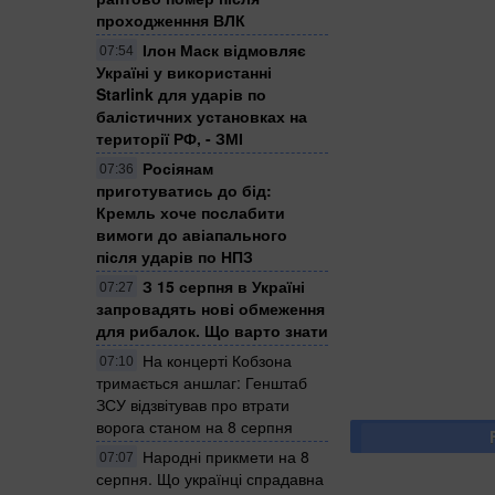
проходженння ВЛК
Ілон Маск відмовляє
07:54
Україні у використанні
Starlink для ударів по
балістичних установках на
території РФ, - ЗМІ
Росіянам
07:36
приготуватись до бід:
Кремль хоче послабити
вимоги до авіапального
після ударів по НПЗ
З 15 серпня в Україні
07:27
запровадять нові обмеження
для рибалок. Що варто знати
На концерті Кобзона
07:10
тримається аншлаг: Генштаб
ЗСУ відзвітував про втрати
ворога станом на 8 серпня
Народні прикмети на 8
07:07
серпня. Що українці спрадавна