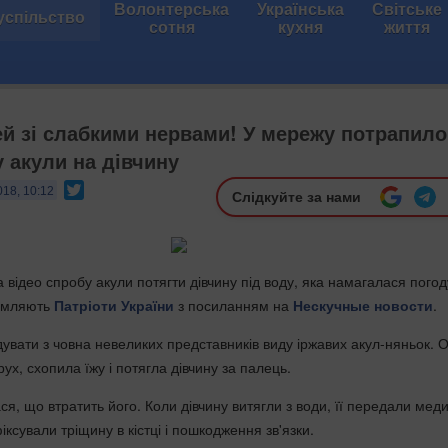
Волонтерська
Українська
Світське
успільство
сотня
кухня
життя
й зі слабкими нервами! У мережу потрапило
у акули на дівчину
Twitter
018, 10:12
Слідкуйте за нами
а відео спробу акули потягти дівчину під воду, яка намагалася пого
домляють
Патріоти України
з посиланням на
Нескучные новости
.
дувати з човна невеликих представників виду іржавих акул-няньок. 
рух, схопила їжу і потягла дівчину за палець.
я, що втратить його. Коли дівчину витягли з води, її передали мед
фіксували тріщину в кістці і пошкодження зв'язки.