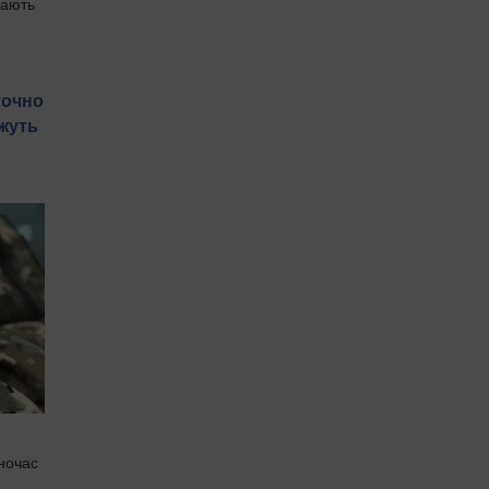
вають
точно
ожуть
дночас