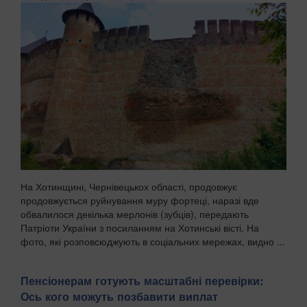
На Хотинщині, Чернівецькох області, продовжує
продовжується руйнування муру фортеці, наразі вде
обвалилося декілька мерлонів (зубців), передають
Патріоти України з посиланням на Хотинські вісті. На
фото, які розповсюджують в соціальних мережах, видно ...
Пенсіонерам готують масштабні перевірки:
Ось кого можуть позбавити виплат