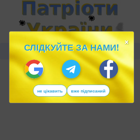
×
СЛІДКУЙТЕ ЗА НАМИ!
не цікавить
вже підписаний