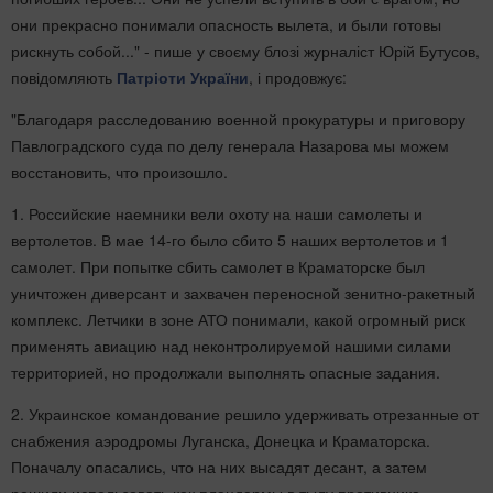
они прекрасно понимали опасность вылета, и были готовы
рискнуть собой..." - пише у своєму блозі журналіст Юрій Бутусов,
повідомляють
Патріоти України
, і продовжує:
"Благодаря расследованию военной прокуратуры и приговору
Павлоградского суда по делу генерала Назарова мы можем
восстановить, что произошло.
1. Российские наемники вели охоту на наши самолеты и
вертолетов. В мае 14-го было сбито 5 наших вертолетов и 1
самолет. При попытке сбить самолет в Краматорске был
уничтожен диверсант и захвачен переносной зенитно-ракетный
комплекс. Летчики в зоне АТО понимали, какой огромный риск
применять авиацию над неконтролируемой нашими силами
территорией, но продолжали выполнять опасные задания.
2. Украинское командование решило удерживать отрезанные от
снабжения аэродромы Луганска, Донецка и Краматорска.
Поначалу опасались, что на них высадят десант, а затем
решили использовать как плацдармы в тылу противника.