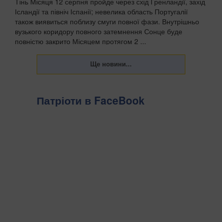
Тінь Місяця 12 серпня пройде через схід Гренландії, захід
Ісландії та північ Іспанії; невелика область Португалії
також виявиться поблизу смуги повної фази. Внутрішньо
вузького коридору повного затемнення Сонце буде
повністю закрито Місяцем протягом 2 ...
Патріоти в FaceBook