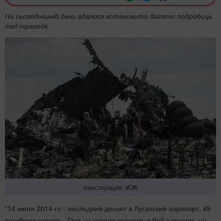
На сьогоднішній день вдалося встановити багато подробиць
тієї трагедії.
Ілюстрація: ЖЖ
"14 июня 2014-го - последний десант в Луганский аэропорт. 49
погибших героев... Они не успели вступить в бой с врагом, но