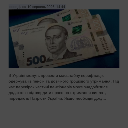
понеділок, 10 серпень 2026, 14:44
В Україні можуть провести масштабну верифікацію
одержувачів пенсій та довічного грошового утримання. Під
час перевірок частині пенсіонерів може знадобитися
додатково підтвердити право на отримання виплат,
передають Патріоти України. Якщо необхідні доку...