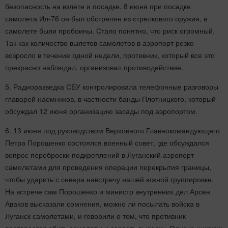
безопасность на взлете и посадке. 8 июня при посадке
самолета Ил-76 он был обстрелян из стрелкового оружия, в
самолете были пробоины. Стало понятно, что риск огромный.
Так как количество вылетов самолетов в аэропорт резко
возросло в течение одной недели, противник, который все это
прекрасно наблюдал, организовал противодействие.
5. Радиоразведка СБУ контролировала телефонные разговоры
главарей наемников, в частности банды Плотницкого, который
обсуждал 12 июня организацию засады под аэропортом.
6. 13 июня под руководством Верховного Главнокомандующего
Петра Порошенко состоялся военный совет, где обсуждался
вопрос переброски подкреплений в Луганский аэропорт
самолетами для проведения операции перекрытия границы,
чтобы ударить с севера навстречу нашей южной группировке.
На встрече сам Порошенко и министр внутренних дел Арсен
Аваков высказали сомнения, можно ли посылать войска в
Луганск самолетами, и говорили о том, что противник
постарается сбить самолеты и сорвать высадку. Однако никаких