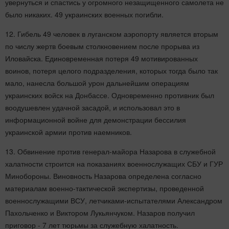
увернуться и спастись у огромного незащищенного самолета не
было никаких. 49 украинских военных погибли.
12. Гибель 49 человек в луганском аэропорту является вторым
по числу жертв боевым столкновением после прорыва из
Иловайска. Единовременная потеря 49 мотивированных
воинов, потеря целого подразделения, которых тогда было так
мало, нанесла большой урон дальнейшим операциям
украинских войск на Донбассе. Одновременно противник был
воодушевлен удачной засадой, и использовал это в
информационной войне для демонстрации бессилия
украинской армии против наемников.
13. Обвинение против генерал-майора Назарова в служебной
халатности строится на показаниях военнослужащих СБУ и ГУР
Минобороны. Виновность Назарова определена согласно
материалам военно-тактической экспертизы, проведенной
военнослужащими ВСУ, летчиками-испытателями Александром
Пахольченко и Виктором Лукьянчуком. Назаров получил
приговор - 7 лет тюрьмы за служебную халатность.