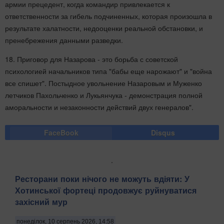
армии прецедент, когда командир привлекается к
ответственности за гибель подчиненных, которая произошла в
результате халатности, недооценки реальной обстановки, и
пренебрежения данными разведки.
18. Приговор для Назарова - это борьба с советской
психологией начальников типа "бабы еще нарожают" и "война
все спишет". Постыдное увольнение Назаровым и Муженко
летчиков Пахольченко и Лукьянчука - демонстрация полной
аморальности и незаконности действий двух генералов".
FaceBook
Disqus
.
Ресторани поки нічого не можуть вдіяти: У
Хотинської фортеці продовжує руйнуватися
захісний мур
понеділок, 10 серпень 2026, 14:58