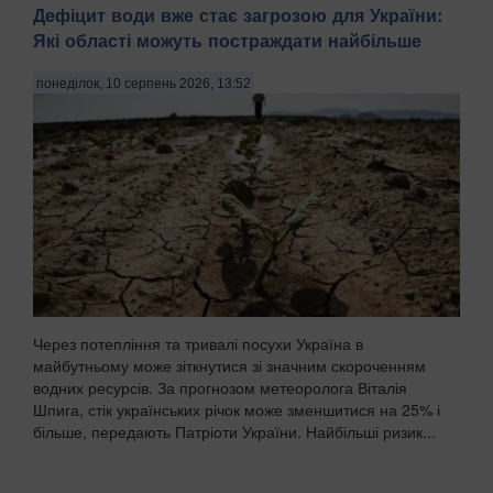
Дефіцит води вже стає загрозою для України:
Які області можуть постраждати найбільше
понеділок, 10 серпень 2026, 13:52
Через потепління та тривалі посухи Україна в
майбутньому може зіткнутися зі значним скороченням
водних ресурсів. За прогнозом метеоролога Віталія
Шпига, стік українських річок може зменшитися на 25% і
більше, передають Патріоти України. Найбільші ризик...