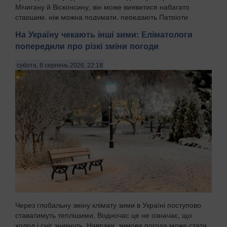
Мічигану й Вісконсину, він може виявитися набагато
старшим, ніж можна подумати, передають Патріоти
Украї...
На Україну чекають інші зими: Еліматологи
попередили про різкі зміни погоди
субота, 8 серпень 2026, 22:18
Через глобальну зміну клімату зими в Україні поступово
ставатимуть теплішими. Водночас це не означає, що
холод і сніг зникнуть. Навпаки, зимова погода може стати