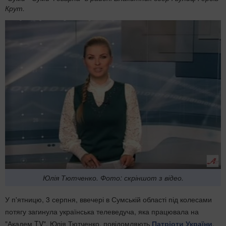
Крут.
Юлія Тютченко. Фото: скріншот з відео.
У п'ятницю, 3 серпня, ввечері в Сумській області під колесами
потягу загинула українська телеведуча, яка працювала на
"Академ TV", Юлія Тютченко, повідомляють
Патріоти України
.