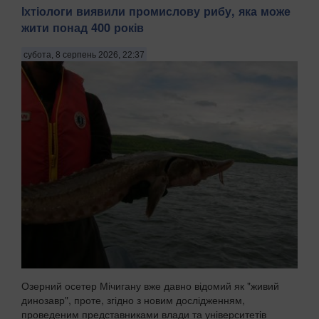
Іхтіологи виявили промислову рибу, яка може
жити понад 400 років
субота, 8 серпень 2026, 22:37
Озерний осетер Мічигану вже давно відомий як "живий
динозавр", проте, згідно з новим дослідженням,
проведеним представниками влади та університетів