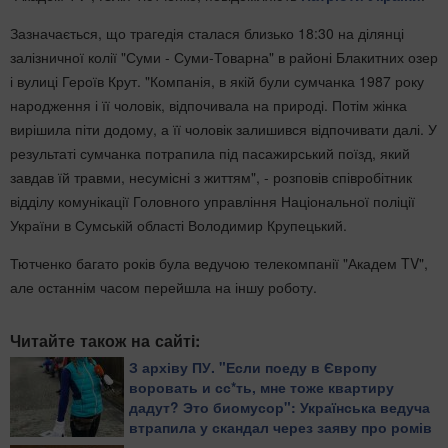
Зазначається, що трагедія сталася близько 18:30 на ділянці
залізничної колії "Суми - Суми-Товарна" в районі Блакитних озер
і вулиці Героїв Крут. "Компанія, в якій були сумчанка 1987 року
народження і її чоловік, відпочивала на природі. Потім жінка
вирішила піти додому, а її чоловік залишився відпочивати далі. У
результаті сумчанка потрапила під пасажирський поїзд, який
завдав їй травми, несумісні з життям", - розповів співробітник
відділу комунікації Головного управління Національної поліції
України в Сумській області Володимир Крупецький.
Тютченко багато років була ведучою телекомпанії "Академ TV",
але останнім часом перейшла на іншу роботу.
Читайте також на сайті:
З архіву ПУ. "Если поеду в Європу
воровать и сс*ть, мне тоже квартиру
дадут? Это биомусор": Українська ведуча
втрапила у скандал через заяву про ромів
(фото)