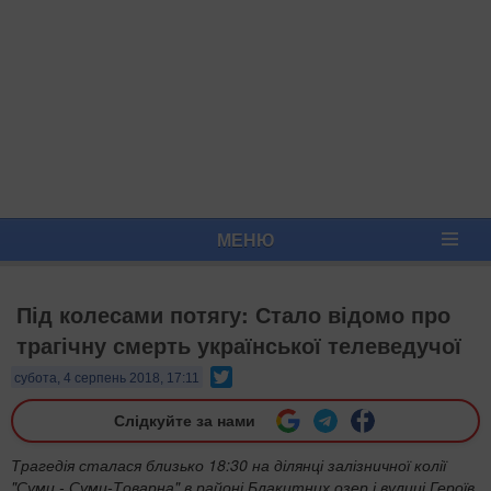
МЕНЮ
Під колесами потягу: Стало відомо про
трагічну смерть української телеведучої
Twitter
субота, 4 серпень 2018, 17:11
Слідкуйте за нами
Трагедія сталася близько 18:30 на ділянці залізничної колії
"Суми - Суми-Товарна" в районі Блакитних озер і вулиці Героїв