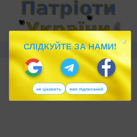
×
СЛІДКУЙТЕ ЗА НАМИ!
не цікавить
вже підписаний