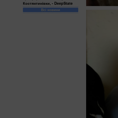
Костянтинівки, - DeepState
Всі новини