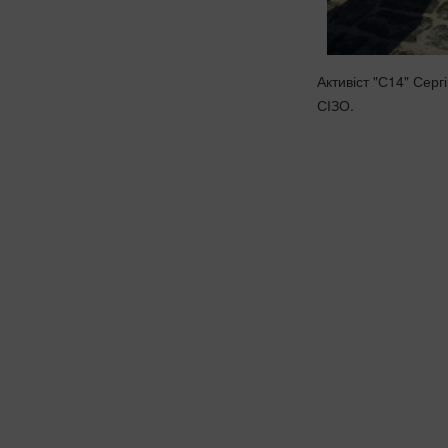
Активіст "С14" Серг
СІЗО.