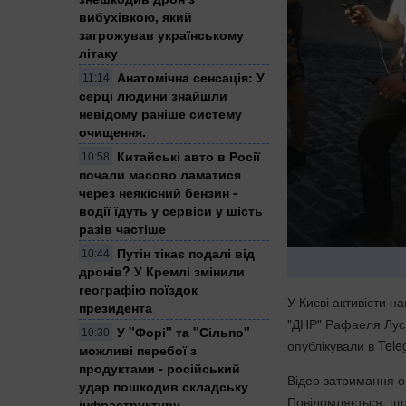
вибухівкою, який
загрожував українському
літаку
Анатомічна сенсація: У
11:14
серці людини знайшли
невідому раніше систему
очищення.
Китайські авто в Росії
10:58
почали масово ламатися
через неякісний бензин -
водії їдуть у сервіси у шість
разів частіше
Путін тікає подалі від
10:44
дронів? У Кремлі змінили
географію поїздок
У Києві активісти н
президента
"ДНР" Рафаеля Лусва
У "Форі" та "Сільпо"
10:30
опублікували в Tel
можливі перебої з
продуктами - російський
Відео затримання оп
удар пошкодив складську
Повідомляється, що
інфраструктуру