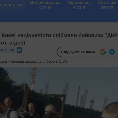
Волонтерська
Українська
Світське
успільство
сотня
кухня
життя
 Києві націоналісти спіймали бойовика "ДНР
то, відео)
Twitter
018, 16:43
Слідкуйте за нами
ься і просить повернути його у СІЗО.