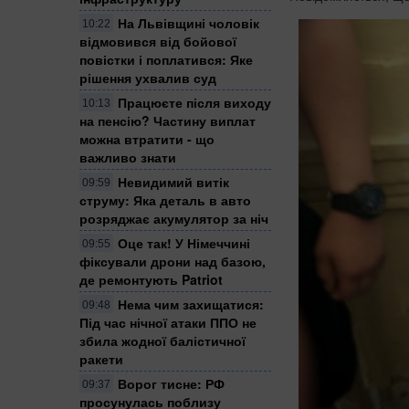
На Львівщині чоловік
10:22
відмовився від бойової
повістки і поплатився: Яке
рішення ухвалив суд
Працюєте після виходу
10:13
на пенсію? Частину виплат
можна втратити - що
важливо знати
Невидимий витік
09:59
струму: Яка деталь в авто
розряджає акумулятор за ніч
Оце так! У Німеччині
09:55
фіксували дрони над базою,
де ремонтують Patriot
Нема чим захищатися:
09:48
Під час нічної атаки ППО не
збила жодної балістичної
ракети
Ворог тисне: РФ
09:37
просунулась поблизу