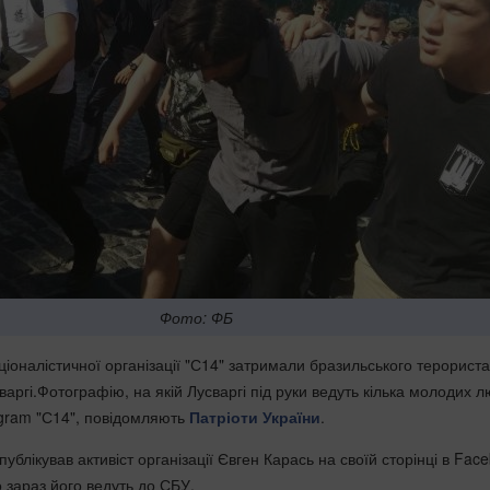
Фото: ФБ
аціоналістичної організації "С14" затримали бразильського терориста
ргі.Фотографію, на якій Лусваргі під руки ведуть кілька молодих л
egram "С14", повідомляють
Патріоти України
.
ублікував активіст організації Євген Карась на своїй сторінці в Fac
 зараз його ведуть до СБУ.