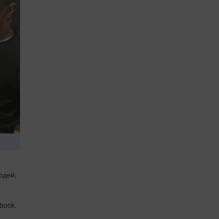
юдей,
ebook.