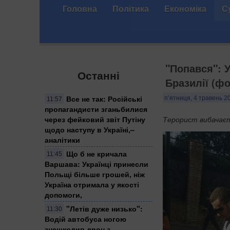
Головна
Політика
Економіка
С
"Попався": У
Останні
Бразилії (фо
Все не так: Російські
п’ятниця, 4 травень 2
11:57
пропагандисти зганьбилися
через фейковий звіт Путіну
Терорист вибачаєт
щодо наступу в Україні,–
аналітики
Що б не кричала
11:45
Варшава: Українці принесли
Польщі більше грошей, ніж
Україна отримала у якості
допомоги,
"Летів дуже низько":
11:30
Водій автобуса ногою
знешкодив дрон з