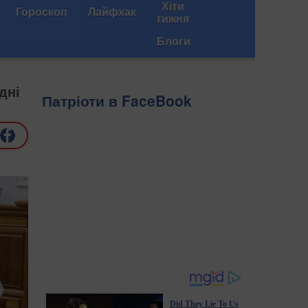
Хіти
Гороскоп
Лайфхак
тижня
Блоги
дні
Патріоти в FaceBook
Did They Lie To Us