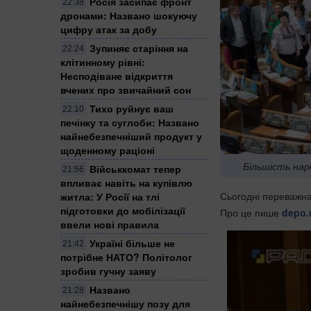
Росія засипає фронт
22:38
дронами: Названо шокуючу
цифру атак за добу
Зупиняє старіння на
22:24
клітинному рівні:
Несподіване відкриття
вчених про звичайний сон
Тихо руйнує ваш
22:10
печінку та суглоби: Названо
найнебезпечніший продукт у
щоденному раціоні
Більшість нар
Військкомат тепер
21:56
впливає навіть на купівлю
Сьогодні переважна
житла: У Росії на тлі
підготовки до мобілізації
Про це пише
depo.
ввели нові правила
Україні більше не
21:42
потрібне НАТО? Політолог
зробив гучну заяву
Названо
21:28
найнебезпечнішу позу для