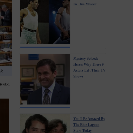
In This Movie?
Mystery Solved:
Here's Why These 9
ok
Actors Left Their TV
Shows
нках.
You'll Be Amazed By
The Blue Lagoon
Stars Today