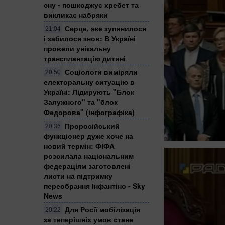
сну - пошкоджує хребет та
викликає набряки
Серце, яке зупинилося
21:04
і забилося знов: В Україні
провели унікальну
трансплантацію дитині
Соціологи виміряли
20:50
електоральну ситуацію в
Україні: ​Лідирують "Блок
Залужного" та "блок
Федорова" (інфографіка)
Проросійський
20:36
функціонер дуже хоче на
новий термін: ФІФА
розсилала національним
федераціям заготовлені
листи на підтримку
переобрання Інфантіно - Sky
News
Для Росії мобілізація
20:22
за теперішніх умов стане