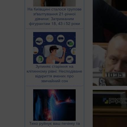
На Київщині сталося групове
зґвалтування 21-річної
дівчини: Затриманим
фігурантам 18, 43 і 52 роки
Зупиняє старіння на
клітинному рівні: Несподіване
відкриття вчених про
звичайний сон
Тихо руйнує ваш печінку та