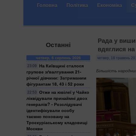
Головна
Політика
Економіка
С
Рада у виши
Останні
вдяглися на
четвер, 6 серпень 2026
четвер, 18 травень 20
На Київщині сталося
23:09
Більшість народни
групове зґвалтування 21-
річної дівчини: Затриманим
фігурантам 18, 43 і 52 роки
Отже на ювілеї у Чайко
22:53
ліквідували принаймні двох
генералів? - Розслідувачі
ідентифікували особу
таємно поховану на
Троєкуріаському кладовищі
Москви