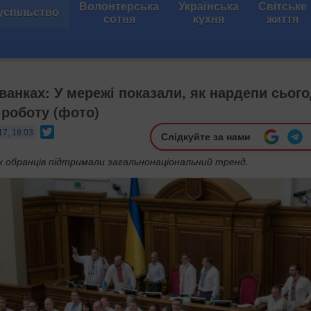
Волонтерська
Українська
Світське
успільство
сотня
кухня
життя
ванках: У мережі показали, як нардепи сього
 роботу (фото)
Twitter
17, 18:03
Слідкуйте за нами
х обранців підтримали загальнонаціональний тренд.