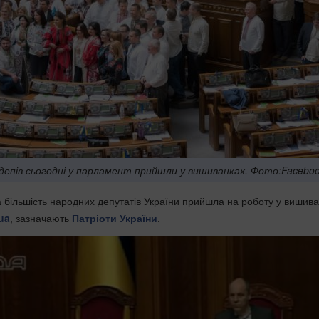
депів сьогодні у парламент прийшли у вишиванках. Фото:Facebo
 більшість народних депутатів України прийшла на роботу у вишива
ua
, зазначають
Патріоти України
.