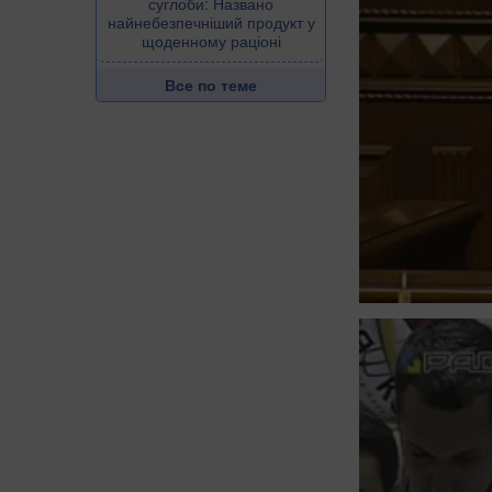
суглоби: Названо
найнебезпечніший продукт у
щоденному раціоні
Все по теме