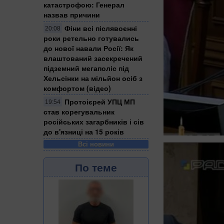
катастрофою: Генерал
назвав причини
Фіни всі післявоєнні
20:08
роки ретельно готувались
до нової навали Росії: Як
влаштований засекречений
підземний мегаполіс під
Хельсінки на мільйон осіб з
комфортом (відео)
Протоієрей УПЦ МП
19:54
став корегувальник
російських загарбників і сів
до в'язниці на 15 років
Всі новини
По теме