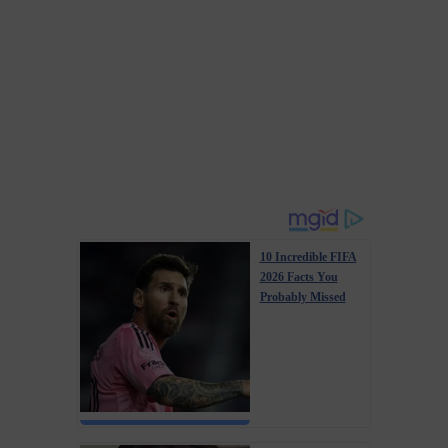
Українці щороку повинні сплачувати податок на
нерухомість. Держава встановила пільги на квадратуру
житлових об’єктів, а саме квартир і приватних будинків.
Однак постає питання, що робити у 2026 році власникам
інших приміщень, зокрема гаражів, передають...
10 Incredible FIFA
2026 Facts You
Probably Missed