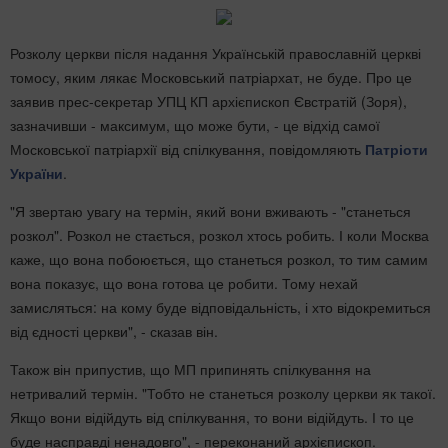
Розколу церкви після надання Українській православній церкві
томосу, яким лякає Московський патріархат, не буде. Про це
заявив прес-секретар УПЦ КП архієпископ Євстратій (Зоря),
зазначивши - максимум, що може бути, - це відхід самої
Московської патріархії від спілкування, повідомляють
Патріоти
України
.
"Я звертаю увагу на термін, який вони вживають - "станеться
розкол". Розкол не стається, розкол хтось робить. І коли Москва
каже, що вона побоюється, що станеться розкол, то тим самим
вона показує, що вона готова це робити. Тому нехай
замисляться: на кому буде відповідальність, і хто відокремиться
від єдності церкви", - сказав він.
Також він припустив, що МП припинять спілкування на
нетривалий термін. "Тобто не станеться розколу церкви як такої.
Якщо вони відійдуть від спілкування, то вони відійдуть. І то це
буде насправді ненадовго", - переконаний архієпископ.