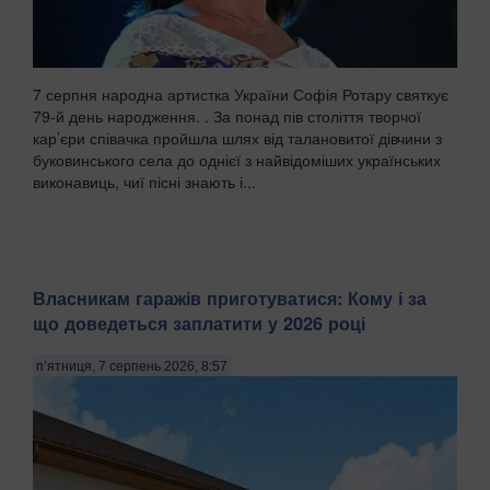
7 серпня народна артистка України Софія Ротару святкує
79-й день народження. . За понад пів століття творчої
кар’єри співачка пройшла шлях від талановитої дівчини з
буковинського села до однієї з найвідоміших українських
виконавиць, чиї пісні знають і...
Власникам гаражів приготуватися: Кому і за
що доведеться заплатити у 2026 році
п’ятниця, 7 серпень 2026, 8:57