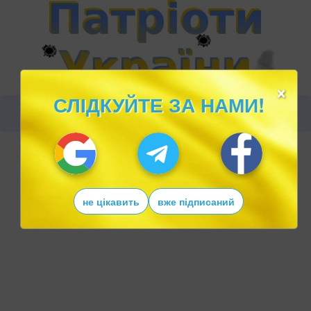
×
СЛІДКУЙТЕ ЗА НАМИ!
не цікавить
вже підписаний