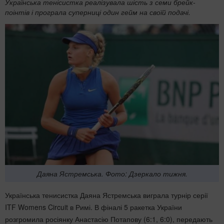
Українська тенісистка реалізувала шість з семи брейк-
поінтів і програла суперниці один гейм на своїй подачі.
Даяна Ястремська. Фото: Дзеркало тижня.
Українська тенисистка Даяна Ястремська виграла турнір серії
ITF Womens Circuit в Римі. В фіналі 5 ракетка України
розгромила росіянку Анастасію Потапову (6:1, 6:0), передають