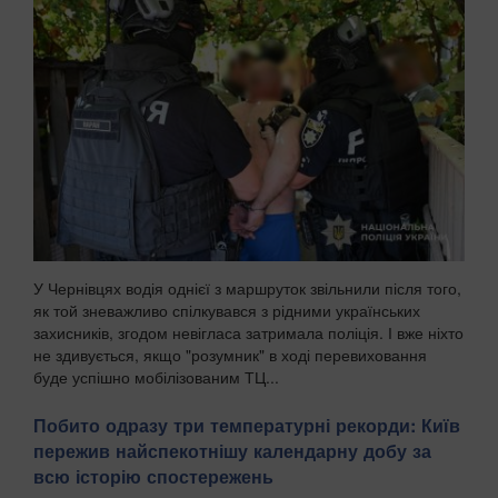
У Чернівцях водія однієї з маршруток звільнили після того,
як той зневажливо спілкувався з рідними українських
захисників, згодом невігласа затримала поліція. І вже ніхто
не здивується, якщо "розумник" в ході перевиховання
буде успішно мобілізованим ТЦ...
Побито одразу три температурні рекорди: Київ
пережив найспекотнішу календарну добу за
всю історію спостережень