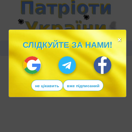
×
СЛІДКУЙТЕ ЗА НАМИ!
не цікавить
вже підписаний