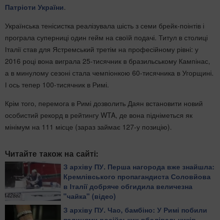
Патріоти України
.
Українська тенісистка реалізувала шість з семи брейк-поінтів і
програла суперниці один гейм на своїй подачі. Титул в столиці
Італії став для Ястремський третім на професійному рівні: у
2016 році вона виграла 25-тисячник в бразильському Кампінас,
а в минулому сезоні стала чемпіонкою 60-тисячника в Угорщині.
І ось тепер 100-тисячник в Римі.
Крім того, перемога в Римі дозволить Даян встановити новий
особистий рекорд в рейтингу WTA, де вона підніметься як
мінімум на 111 місце (зараз займає 127-у позицію).
Читайте також на сайті:
З архіву ПУ. Перша нагорода вже знайшла:
Кремлівського пропагандиста Соловйова
в Італії добряче обгидила величезна
"чайка" (відео)
З архіву ПУ. Чао, бамбіно: У Римі побили
палицями російських вболівальників