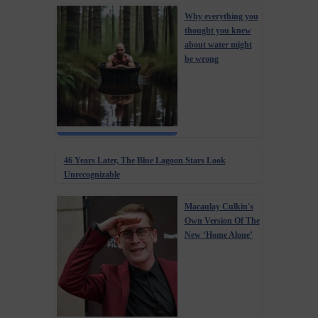
Why everything you
thought you knew
about water might
be wrong
46 Years Later, The Blue Lagoon Stars Look
Unrecognizable
Macaulay Culkin's
Own Version Of The
New ‘Home Alone’