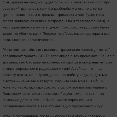
"Так, друзья — сегодня будет большой и интересный пост про
советский транспорт, причём разберём мы его не с точки
зрения каких-то там отдельных трамваев и автобусов (чем
любят заниматься всякие метрофанаты и трамваефанаты), а
как социальное явление в целом. Которое, скажу сразу, было
таким же убогим, как и "бесплатные"советские квартиры и всё
остальное социалистическое
.
"А вы помните тёплые ламповые трамваи из нашего детства!" —
восклицают фанаты СССР, вспоминая о тех временах. "Зашёл в
трамвай, сел бабушке на колени, смотришь в окно, ешь лучшее
в мире мороженое и радуешься жизни! А сейчас что — за
ипотеку плати, жене денег давай, на работу ходи, за детьми
смотри — не жизнь а каторга. Верните мне мой СССР!". Я
конечно несколько утрирую, но в целом все воспоминания о
"ламповом советском транспорте" звучат именно так — на
самом же деле в нём не было ничего хорошего, и в
сегодняшнем посте я вам это наглядно продемонстрирую.
Итак, в сегодняшнем посте — обсуждаем убогий советский