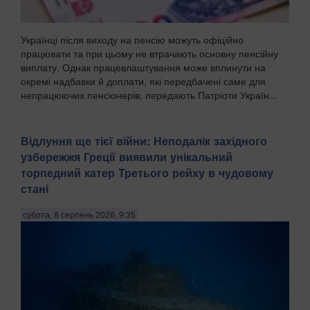
Українці після виходу на пенсію можуть офіційно
працювати та при цьому не втрачають основну пенсійну
виплату. Однак працевлаштування може вплинути на
окремі надбавки й доплати, які передбачені саме для
непрацюючих пенсіонерів, передають Патріоти Україн...
Відлуння ще тієї війни: Неподалік західного
узбережжя Греції виявили унікальний
торпедний катер Третього рейху в чудовому
стані
субота, 8 серпень 2026, 9:35