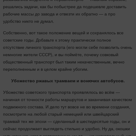
решались задачи, как бы побыстрее да подешевле доставить
рабочие массы до завода и отвезти их обратно — а про
удобство никто не думал.
Собственно, вот такое положение вещей и сохранялось все
советские годы. Добавьте к этому практически полное
отсутствие личного транспорта (его могли себе позволить очень
немногие жители СССР), и вы поймёте, почему совковый
общественный транспорт был таким некачественным, вечно
переполненным и в целом крайне убогим.
Убожество ржавых трамваем и вонючих автобусов.
Убожество советского транспорта проявлялось во всём —
начиная от точности работы маршрутов и заканчивая качеством
подвижного состава. И дело тут вовсе не во времени создания,
посмотрите на любой старый немецкий или швейцарский
трамвай тех же эпохи — сделанный в шестидесятые годы, он и
сейчас продолжает выглядеть стильно и удобно. Ну да, окошки
чуть меньше, чем в современных, ну да — не низкопольный, но