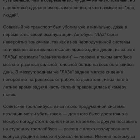
в целом всё сделано очень качественно, и что называется "для
людей".
Совковый же транспорт был убогим уже изначально, даже в
первые годы своей эксплуатации. Автобусы "ЛАЗ" были
невероятно вонючими, так как из-за нерподуманной системы
тяги выхлоп затягивался в салон через задние двери, из-за чего
"ЛАЗы" прозвали "газенвагенами" — поездка в таком автобусе
могла отразиться сильной головной болью на весь оставшийся
день. В междугороднем же "ЛАЗе" заднее мягкое сидение
невероятно нагревалось от рабочего двигателя, из-за чего в
летнее время задняя часть салона превращалась в камеру
пыток.
Советские троллейбусы из-за плохо продуманной системы
изоляции могли убить током — для этого было достаточно в
мокрую погоду стоять одной ногой на земле, а другую поставить
на ступеньку троллейбуса — разряд с плохо изолированного
корпуса уходил в землю и убивал человека. Именно поэтому за