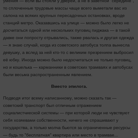
умения — если вы стояли у дверей, а не в заветной "середине",
то сплоченные трудовые массы чаще всего выметали вас из
салона на всяких крупных пересадочных остановках, вроде
станций метро. Оказавшись на улице — можно было легко не
досчитаться одной или нескольких пуговиц пиджака — в такой
давке они попросту отрывались, также рвалась и другая одежда
— я знаю случай, когда из советского автобуса толпа вынесла
девушку, а вслед за ней кто-то с великим презрением выбросил
её юбку. Иногда можно было недосчитаться не только пуговиц,
но и кошелька — карманники в советских трамваях и автобусах
были весьма распространенным явлением.
Вместо эпилога.
Подводя итог всему написанному, можно сказать так —
советский транспорт был отличным отражением
социалистчиеской системы — при которой люди не чувствуют
себя хозяевами собственности, ничего не спрашивают у
государства, а только молча бьются за ограниченные ресурсы
— будь то "бесплатная" квартира или место в трамвае...