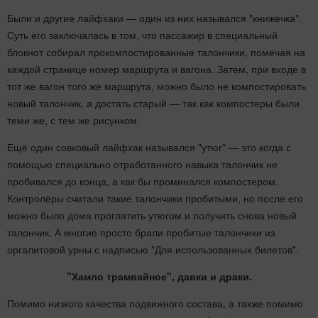
Были и другие лайфхаки — один из них назывался "книжечка".
Суть его заключалась в том, что пассажир в специальный
блокнот собирал прокомпостированные талончики, помечая на
каждой странице номер маршрута и вагона. Затем, при входе в
тот же вагон того же маршрута, можно было не компостировать
новый талончик, а достать старый — так как компостеры были
теми же, с тем же рисунком.
Ещё один совковый лайфхак назывался "утюг" — это когда с
помощью специально отработанного навыка талончик не
пробивался до конца, а как бы проминался компостером.
Контролёры считали такие талончики пробитыми, но после его
можно было дома проглатить утюгом и получить снова новый
талончик. А многие просто брали пробитые талончики из
оргалитовой урны с надписью "Для использованных билетов".
"
Хамло трамвайное
"
, давки и драки.
Помимо низкого качества подвижного состава, а также помимо