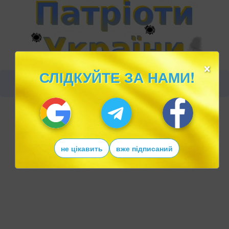
×
СЛІДКУЙТЕ ЗА НАМИ!
не цікавить
вже підписаний