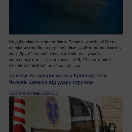
На дні Іонічного моря поблизу Превези у західній Греції
дослідники знайшли рідкісний німецький торпедний катер
часів Другої світової війни, який зберігся у майже
ідеальному стані. . Затонулим є LS 6, 12,5-метровий
Leichte Schnellboot, або "легкий швид...
Трагедія на підприємстві у Кривому Розі:
Чоловік загинув від удару струмом
субота, 8 серпень 2026, 8:57