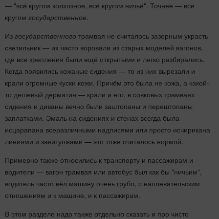
— "всё кругом колхозное, всё кругом ничьё". Точнее — всё
кругом
государственное
.
Из
государственного
трамвая не считалось зазорным украсть
светильник — их часто воровали из старых моделей вагонов,
где все крепления были ещё открытыми и легко разбирались.
Когда появились кожаные сидения — то из них вырезали и
крали огромные куски кожи. Причём это была не кожа, а какой-
то дешевый дерматин — крали и его, в совковых трамваях
сидения и диваны вечно были заштопаны и перештопаны
заплатками. Эмаль на сидениях и стенах всегда была
исцарапана всеразличными надписями или просто исчирикана
линиями и завитушками — это тоже считалось нормой.
Примерно также относились к транспорту и пассажирам и
водители — вагон трамвая или автобус был как бы "ничьим",
водитель часто вёл машину очень грубо, с наплевательским
отношениям и к машине, и к пассажирам.
В этом разделе надо также отдельно сказать и про чисто