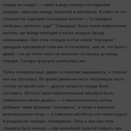
никуда не поедет" — имея в виду стоящих на подножке
граждан, зависших между планетой и автобусом. В ответ на это
стоящие на подножке пассажиры вопили — "в середине
свободно, пройтите туда!" "Середина" была неким мифическим
местом, где всегда свободно и много воздуха (вроде
коммунизма). При этом стоящие в этой самой "середине"
граждане чувствовали себя как-то спокойнее, чем те, что были с
краёв — их уж точно никто не выпихнет из салона до конца
поездки. Сегодня фортуна улыбнулась им.
Толпа напирала ещё, двери со скрипом закрывались, и повозка
кое-как трогалась. Во время движения часть пассажиров часто
стояла на одной ноге — другую попросту некуда было
поставить. Летом в таком переполненном автобусе было
совершенно нечем дышать — к переполненному салону
добавьте также функцию "газенваген", а также и внезапно
включающуюся печку — в советских автобусах это происходило
в рандомном порядке, неожиданно. Окна и люк при этом
откывать было нельзя — при малейшей попытке открыть люк