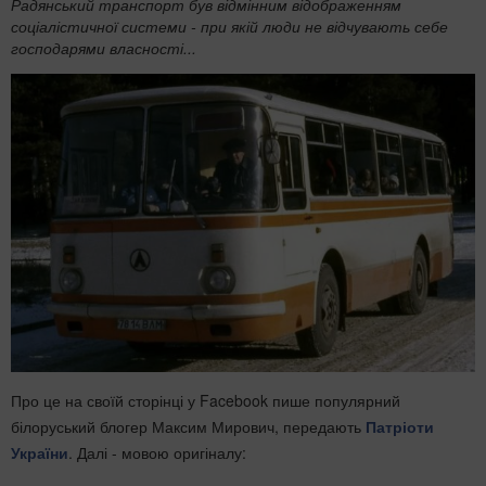
Радянський транспорт був відмінним відображенням
соціалістичної системи - при якій люди не відчувають себе
господарями власності...
Про це на своїй сторінці у Facebook пише популярний
білоруський блогер Максим Мирович
, передають
Патріоти
України
. Далі - мовою оригіналу: