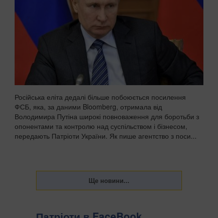
Російська еліта дедалі більше побоюється посилення
ФСБ, яка, за даними Bloomberg, отримала від
Володимира Путіна широкі повноваження для боротьби з
опонентами та контролю над суспільством і бізнесом,
передають Патріоти України. Як пише агентство з поси...
Патріоти в FaceBook