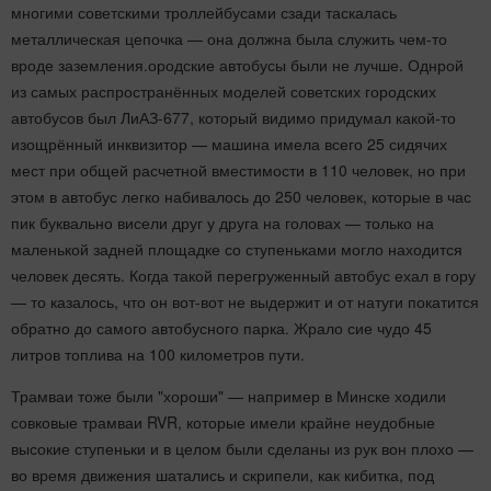
многими советскими троллейбусами сзади таскалась
металлическая цепочка — она должна была служить чем-то
вроде заземления.ородские автобусы были не лучше. Однрой
из самых распространённых моделей советских городских
автобусов был ЛиАЗ-677, который видимо придумал какой-то
изощрённый инквизитор — машина имела всего 25 сидячих
мест при общей расчетной вместимости в 110 человек, но при
этом в автобус легко набивалось до 250 человек, которые в час
пик буквально висели друг у друга на головах — только на
маленькой задней площадке со ступеньками могло находится
человек десять. Когда такой перегруженный автобус ехал в гору
— то казалось, что он вот-вот не выдержит и от натуги покатится
обратно до самого автобусного парка. Жрало сие чудо 45
литров топлива на 100 километров пути.
Трамваи тоже были "хороши" — например в Минске ходили
совковые трамваи RVR, которые имели крайне неудобные
высокие ступеньки и в целом были сделаны из рук вон плохо —
во время движения шатались и скрипели, как кибитка, под