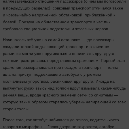
наплевательского отношения пассажиров (о чём мы поговорили
в предыдущих разделах), совковый транспорт отличался также
и чрезвычайно напряжённой обстановкой, приближённой к
боевой. Поездка на общественном транспорте в час пик
требовала специальной подготовки и железных нервов.
Начиналось всё уже на самой остановке — где пассажиры
ожидали толпой подъезжающий транспорт и в качестве
разминки могли уже поругиваться и попихивать друг друга
локтями, разогреваясь перед главным сражением. Первый этап
сражения разворачивался при посадке в транспорт — толпа
шла на приступ подъехавшего автобуса с угрюмым
молчаливым упорством, распихивая друг друга. Иногда на
вытянутых руках ввысь над толпой вдруг взмывала какая-нибудь
ценная вещь, вроде красного знамени сетки со спиртным —
которую таким образом старались уберечь напирающей со всех
сторон толпы.
После того, как автобус набивался до отказа, водитель часто
говорил в микрофон — "пока двери не закроются, автобус