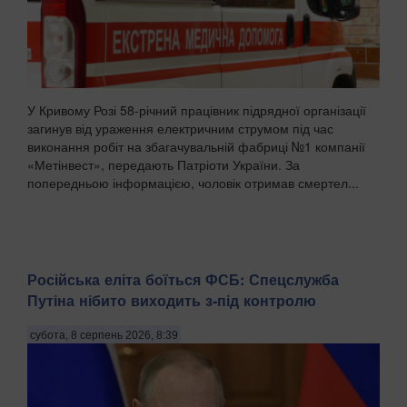
У Кривому Розі 58-річний працівник підрядної організації
загинув від ураження електричним струмом під час
виконання робіт на збагачувальній фабриці №1 компанії
«Метінвест», передають Патріоти України. За
попередньою інформацією, чоловік отримав смертел...
Російська еліта боїться ФСБ: Спецслужба
Путіна нібито виходить з-під контролю
субота, 8 серпень 2026, 8:39