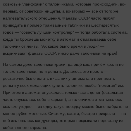
совковые "лайфхаки" с талончиками, которые происходили, во-
первых, от советской нищеты, а во-вторых — всё от того же
наплевательского отношения. Фанаты СССР часто любят
приводить в пример трамвайные таблички из шестидесятых
годов — "совесть лучший контролёр" — тогда работала система,
когда ты бросаешь монетку в автомат и отматываешь себе
талончик от ленты. "Ах какое было время и люди" —
вскрикивают фанаты СССР, никто даже талончики не крал!
На самом деле талончики крали, да ещё как, причём крали не
только талончики, но и деньги. Делалось это просто —
достаточно было встать в час пик у автомата и принимать
деньги у всех желающих купить талончик, якобы "помогая" им.
При этом в автомат опускалась только часть денег (остальная
часть опускалась себе в карман), а талончиков отматывалось
сколько угодно — за одну такую поездку можно было набрать не
менее рубля мелочью. Систему, кстати, быстро прикрыли — на
неё жаловались кондукторы, которые покрывали недостачу из
собственного кармана.