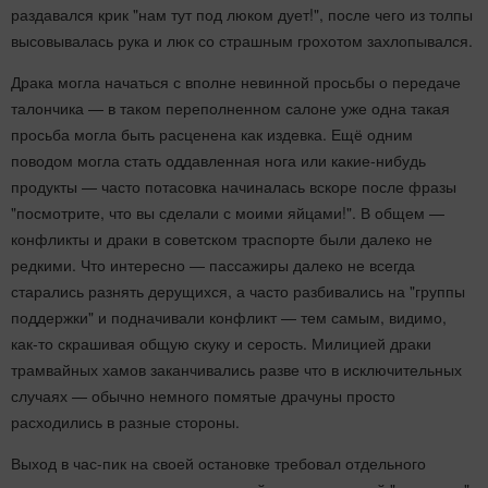
раздавался крик "нам тут под люком дует!", после чего из толпы
высовывалась рука и люк со страшным грохотом захлопывался.
Драка могла начаться с вполне невинной просьбы о передаче
талончика — в таком переполненном салоне уже одна такая
просьба могла быть расценена как издевка. Ещё одним
поводом могла стать оддавленная нога или какие-нибудь
продукты — часто потасовка начиналась вскоре после фразы
"посмотрите, что вы сделали с моими яйцами!". В общем —
конфликты и драки в советском траспорте были далеко не
редкими. Что интересно — пассажиры далеко не всегда
старались разнять дерущихся, а часто разбивались на "группы
поддержки" и подначивали конфликт — тем самым, видимо,
как-то скрашивая общую скуку и серость. Милицией драки
трамвайных хамов заканчивались разве что в исключительных
случаях — обычно немного помятые драчуны просто
расходились в разные стороны.
Выход в час-пик на своей остановке требовал отдельного