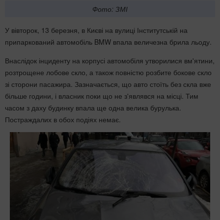
Фото: ЗМІ
У вівторок, 13 березня, в Києві на вулиці Інститутській на
припаркований автомобіль BMW впала величезна брила льоду.
Внаслідок інциденту на корпусі автомобіля утворилися вм'ятини,
розтрощене лобове скло, а також повністю розбите бокове скло
зі сторони пасажира. Зазначається, що авто стоїть без скла вже
більше години, і власник поки що не з'являвся на місці. Тим
часом з даху будинку впала ще одна велика бурулька.
Постраждалих в обох подіях немає.