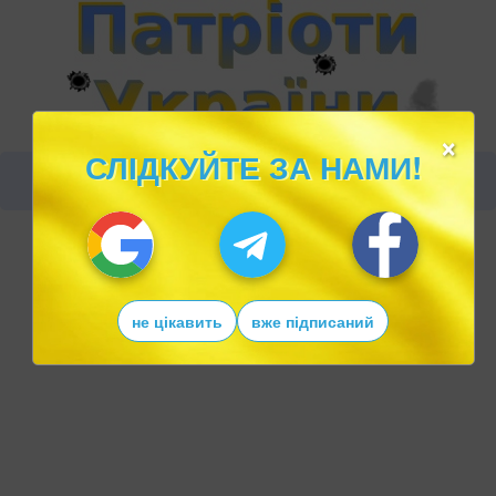
×
СЛІДКУЙТЕ ЗА НАМИ!
не цікавить
вже підписаний