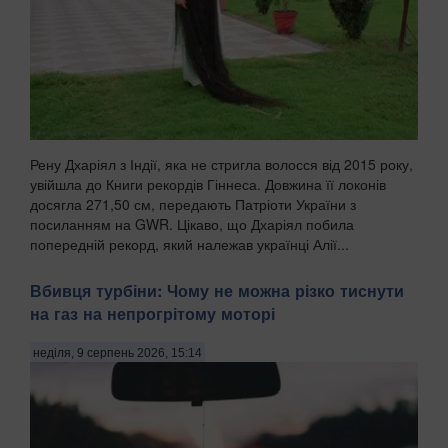
Рену Дхаріял з Індії, яка не стригла волосся від 2015 року,
увійшла до Книги рекордів Гіннеса. Довжина її локонів
досягла 271,50 см, передають Патріоти України з
посиланням на GWR. Цікаво, що Дхаріял побила
попередній рекорд, який належав українці Алії...
Вбивця турбіни: Чому не можна різко тиснути
на газ на непрогрітому моторі
неділя, 9 серпень 2026, 15:14